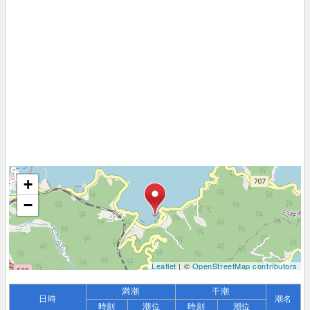
+
−
Leaflet
| ©
OpenStreetMap contributors
満潮
干潮
日時
潮名
時刻
潮位
時刻
潮位