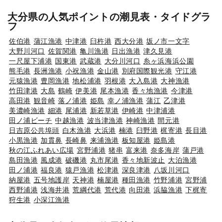
大分県の人気ポイントの潮見表・タイドグラ
フ
佐伯港
蒲江漁港
中津港
臼杵港
西大分港
坂ノ市一文字
大野川河口
佐賀関港
亀川漁港
日出漁港
津久見港
一尺屋下浦港
国東港
武蔵港
大分川河口
糸ヶ浜海浜公園
熊毛港
長洲漁港
小祝漁港
金山港
別府国際観光港
守江港
元猿漁港
豊岡漁港
地松浦港
羽根港
大入島港
大神漁港
竹田津港
大島
鶴崎
伊美港
尾本漁港
香々地漁港
今津港
高田港
観音崎
落ノ浦港
姫島
幸ノ浦漁港
蒲江
乙津港
美濃崎漁港
細港
尾浦港
新若草港
伊崎港
中津浦港
田ノ浦ビーチ
中越漁港
波当津漁港
神崎漁港
間元港
日吉原公共埠頭
白木漁港
大浜港
楠港
臼野港
梶寄港
長目港
小黒漁港
加貫鼻
長崎鼻
来浦漁港
板知屋港
姫島港
秋の江ふれあい広場
宮野浦港
猪串
富来港
奈多海岸
蒲戸港
島田漁港
風成港
破磯港
丸市尾港
香々地新波止
大泊漁港
田ノ浦港
福良港
猿戸漁港
松津港
深良津港
八坂川河口
納屋港
五号地護岸
天神港
楠屋港
種田漁港
竹野浦港
宮野浦
西野浦港
浅海井港
荒綱代港
荒代港
向田港
浜脇漁港
下梶寄
狩生港
小深江漁港