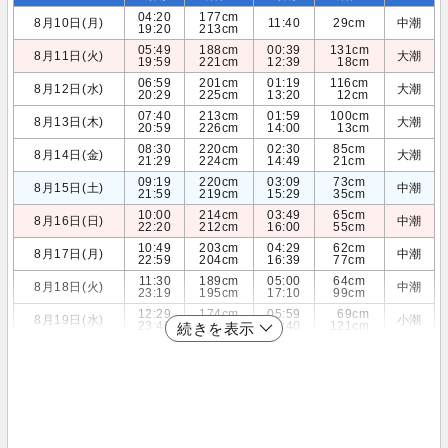
04:20
177cm
8月10日(月)
11:40
29cm
中潮
19:20
213cm
05:49
188cm
00:39
131cm
8月11日(火)
大潮
19:59
221cm
12:39
18cm
06:59
201cm
01:19
116cm
8月12日(水)
大潮
20:29
225cm
13:20
12cm
07:40
213cm
01:59
100cm
8月13日(木)
大潮
20:59
226cm
14:00
13cm
08:30
220cm
02:30
85cm
8月14日(金)
大潮
21:29
224cm
14:49
21cm
09:19
220cm
03:09
73cm
8月15日(土)
中潮
21:59
219cm
15:29
35cm
10:00
214cm
03:49
65cm
8月16日(日)
中潮
22:20
212cm
16:00
55cm
10:49
203cm
04:29
62cm
8月17日(月)
中潮
22:59
204cm
16:39
77cm
11:30
189cm
05:00
64cm
8月18日(火)
中潮
23:19
195cm
17:10
99cm
12:29
174cm
05:59
69cm
8月19日(水)
小潮
23:40
186cm
17:40
121cm
続きを表示