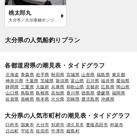
桃太郎丸
大分市／大分港細ポンツーン
大分県の人気船釣りプラン
各都道府県の潮見表・タイドグラフ
北海道
青森県
岩手県
秋田県
宮城県
山形県
福島県
東京都
神奈川県
千葉県
茨城県
新潟県
富山県
石川県
福井県
愛知県
静岡県
三重県
大阪府
兵庫県
和歌山県
京都府
広島県
岡山県
山口県
鳥取県
島根県
高知県
香川県
徳島県
愛媛県
福岡県
佐賀県
長崎県
熊本県
大分県
宮崎県
鹿児島県
沖縄県
大分県の人気市町村の潮見表・タイドグラフ
臼杵市
国東市
大分市
別府市
津久見市
豊後高田市
杵築市
日出町
宇佐市
佐伯市
中津市
姫島村