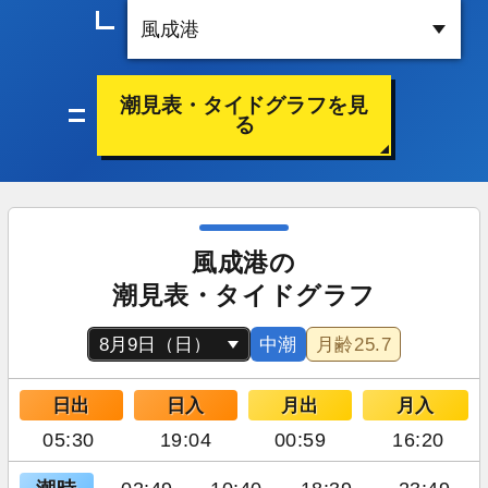
潮見表・タイドグラフを見
る
風成港の
潮見表・タイドグラフ
中潮
月齢
25.7
日出
日入
月出
月入
05:30
19:04
00:59
16:20