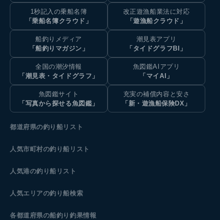
1秒記入の乗船名簿
改正遊漁船業法に対応
「乗船名簿クラウド」
「遊漁船クラウド」
船釣りメディア
潮見表アプリ
「船釣りマガジン」
「タイドグラフBI」
全国の潮汐情報
魚図鑑AIアプリ
「潮見表・タイドグラフ」
「マイAI」
魚図鑑サイト
充実の補償内容と安さ
「写真から探せる魚図鑑」
「新・遊漁船保険DX」
都道府県の釣り船リスト
人気市町村の釣り船リスト
人気港の釣り船リスト
人気エリアの釣り船検索
各都道府県の船釣り釣果情報