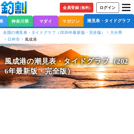
会員登録
ログイン
（無料）
潮見表・タイドグラフ
果
神奈川県
マダイ
マガジン
全国の潮見表・タイドグラフ（2026年最新版・完全版）
大分県
臼杵市
風成港
風成港の潮見表
・タイドグラフ（202
6年最新版・完全版）