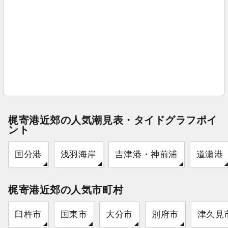
梶寄港近郊の人気潮見表・タイドグラフポイ
ント
国分港
浅羽海岸
吉津港・神前浦
道瀬港
梶寄港近郊の人気市町村
臼杵市
国東市
大分市
別府市
津久見