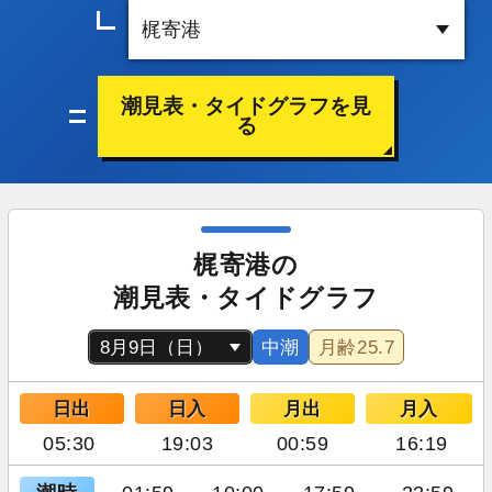
潮見表・タイドグラフを見
る
梶寄港の
潮見表・タイドグラフ
中潮
月齢
25.7
日出
日入
月出
月入
05:30
19:03
00:59
16:19