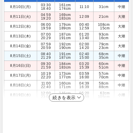
03:30
161cm
8月10日(月)
11:10
31cm
中潮
18:40
174cm
04:59
169cm
8月11日(火)
12:09
21cm
大潮
19:20
183cm
06:00
179cm
00:40
108cm
8月12日(水)
大潮
19:59
189cm
12:59
15cm
07:00
187cm
01:20
93cm
8月13日(木)
大潮
20:29
191cm
13:40
16cm
07:59
192cm
02:00
79cm
8月14日(金)
大潮
20:59
190cm
14:20
23cm
08:40
191cm
02:40
68cm
8月15日(土)
中潮
21:29
187cm
15:00
35cm
09:30
184cm
03:20
60cm
8月16日(日)
中潮
21:59
183cm
15:39
51cm
10:19
173cm
03:59
57cm
8月17日(月)
中潮
22:20
177cm
16:00
70cm
11:00
160cm
04:39
58cm
8月18日(火)
中潮
22:40
171cm
16:39
88cm
12:00
146cm
05:20
62cm
8月19日(水)
小潮
23:00
166cm
16:59
105cm
続きを表示