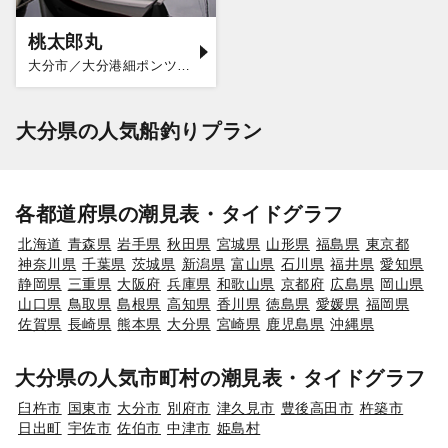
桃太郎丸
大分市／大分港細ポンツーン
大分県の人気船釣りプラン
各都道府県の潮見表・タイドグラフ
北海道
青森県
岩手県
秋田県
宮城県
山形県
福島県
東京都
神奈川県
千葉県
茨城県
新潟県
富山県
石川県
福井県
愛知県
静岡県
三重県
大阪府
兵庫県
和歌山県
京都府
広島県
岡山県
山口県
鳥取県
島根県
高知県
香川県
徳島県
愛媛県
福岡県
佐賀県
長崎県
熊本県
大分県
宮崎県
鹿児島県
沖縄県
大分県の人気市町村の潮見表・タイドグラフ
臼杵市
国東市
大分市
別府市
津久見市
豊後高田市
杵築市
日出町
宇佐市
佐伯市
中津市
姫島村