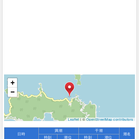
+
−
Leaflet
| ©
OpenStreetMap contributors
満潮
干潮
日時
潮名
時刻
潮位
時刻
潮位