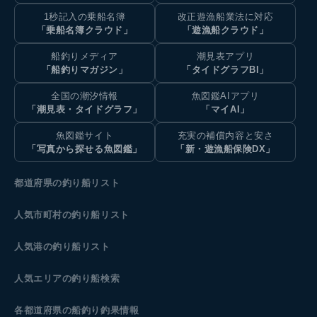
1秒記入の乗船名簿
改正遊漁船業法に対応
「乗船名簿クラウド」
「遊漁船クラウド」
船釣りメディア
潮見表アプリ
「船釣りマガジン」
「タイドグラフBI」
全国の潮汐情報
魚図鑑AIアプリ
「潮見表・タイドグラフ」
「マイAI」
魚図鑑サイト
充実の補償内容と安さ
「写真から探せる魚図鑑」
「新・遊漁船保険DX」
都道府県の釣り船リスト
人気市町村の釣り船リスト
人気港の釣り船リスト
人気エリアの釣り船検索
各都道府県の船釣り釣果情報