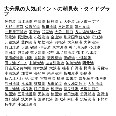
大分県の人気ポイントの潮見表・タイドグラ
フ
佐伯港
蒲江漁港
中津港
臼杵港
西大分港
坂ノ市一文字
大野川河口
佐賀関港
亀川漁港
日出漁港
津久見港
一尺屋下浦港
国東港
武蔵港
大分川河口
糸ヶ浜海浜公園
熊毛港
長洲漁港
小祝漁港
金山港
別府国際観光港
守江港
元猿漁港
豊岡漁港
地松浦港
羽根港
大入島港
大神漁港
竹田津港
大島
鶴崎
伊美港
尾本漁港
香々地漁港
今津港
高田港
観音崎
落ノ浦港
姫島
幸ノ浦漁港
蒲江
乙津港
美濃崎漁港
細港
尾浦港
新若草港
伊崎港
中津浦港
田ノ浦ビーチ
中越漁港
波当津漁港
神崎漁港
間元港
日吉原公共埠頭
白木漁港
大浜港
楠港
臼野港
梶寄港
長目港
小黒漁港
加貫鼻
長崎鼻
来浦漁港
板知屋港
姫島港
秋の江ふれあい広場
宮野浦港
猪串
富来港
奈多海岸
蒲戸港
島田漁港
風成港
破磯港
丸市尾港
香々地新波止
大泊漁港
田ノ浦港
福良港
猿戸漁港
松津港
深良津港
八坂川河口
納屋港
五号地護岸
天神港
楠屋港
種田漁港
竹野浦港
宮野浦
西野浦港
浅海井港
荒綱代港
荒代港
向田港
浜脇漁港
下梶寄
狩生港
小深江漁港