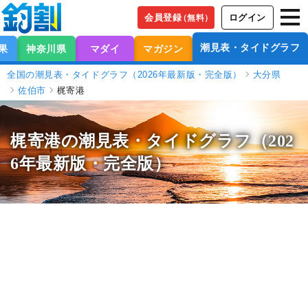
会員登録
ログイン
（無料）
潮見表・タイドグラフ
果
神奈川県
マダイ
マガジン
全国の潮見表・タイドグラフ（2026年最新版・完全版）
大分県
佐伯市
梶寄港
梶寄港の潮見表
・タイドグラフ（202
6年最新版・完全版）