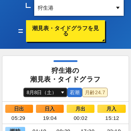
潮見表・タイドグラフを見
る
狩生港の
潮見表・タイドグラフ
若潮
月齢
24.7
日出
日入
月出
月入
05:29
19:04
00:02
15:12