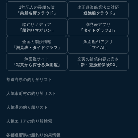
1秒記入の乗船名簿
改正遊漁船業法に対応
「乗船名簿クラウド」
「遊漁船クラウド」
船釣りメディア
潮見表アプリ
「船釣りマガジン」
「タイドグラフBI」
全国の潮汐情報
魚図鑑AIアプリ
「潮見表・タイドグラフ」
「マイAI」
魚図鑑サイト
充実の補償内容と安さ
「写真から探せる魚図鑑」
「新・遊漁船保険DX」
都道府県の釣り船リスト
人気市町村の釣り船リスト
人気港の釣り船リスト
人気エリアの釣り船検索
各都道府県の船釣り釣果情報