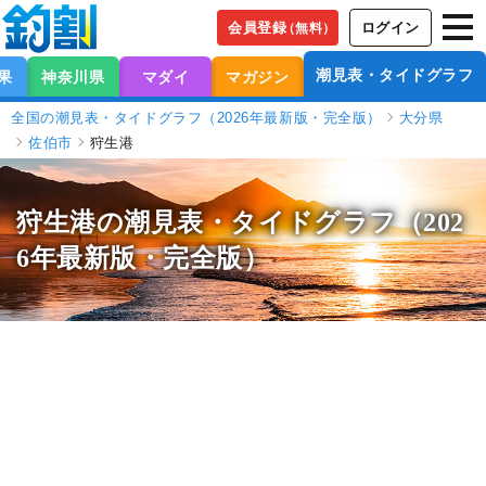
会員登録
ログイン
（無料）
潮見表・タイドグラフ
果
神奈川県
マダイ
マガジン
全国の潮見表・タイドグラフ（2026年最新版・完全版）
大分県
佐伯市
狩生港
狩生港の潮見表
・タイドグラフ（202
6年最新版・完全版）