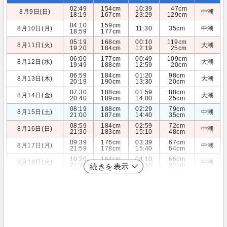
02:49
154cm
10:39
47cm
8月9日(日)
中潮
18:19
167cm
23:29
129cm
04:10
159cm
8月10日(月)
11:30
35cm
中潮
18:59
177cm
05:19
168cm
00:10
119cm
8月11日(火)
大潮
19:20
184cm
12:19
25cm
06:00
177cm
00:49
109cm
8月12日(水)
大潮
19:49
188cm
12:59
20cm
06:59
184cm
01:20
98cm
8月13日(木)
大潮
20:19
190cm
13:30
20cm
07:30
188cm
01:59
88cm
8月14日(金)
大潮
20:40
189cm
14:00
25cm
08:19
188cm
02:29
79cm
8月15日(土)
中潮
21:00
187cm
14:40
35cm
08:59
184cm
02:59
72cm
8月16日(日)
中潮
21:30
183cm
15:10
48cm
09:39
176cm
03:39
67cm
8月17日(月)
中潮
21:59
178cm
15:40
64cm
10:20
164cm
04:10
66cm
8月18日(火)
中潮
22:20
173cm
16:10
82cm
続きを表示