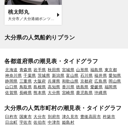
桃太郎丸
大分市／大分港細ポンツーン
大分県の人気船釣りプラン
各都道府県の潮見表・タイドグラフ
北海道
青森県
岩手県
秋田県
宮城県
山形県
福島県
東京都
神奈川県
千葉県
茨城県
新潟県
富山県
石川県
福井県
愛知県
静岡県
三重県
大阪府
兵庫県
和歌山県
京都府
広島県
岡山県
山口県
鳥取県
島根県
高知県
香川県
徳島県
愛媛県
福岡県
佐賀県
長崎県
熊本県
大分県
宮崎県
鹿児島県
沖縄県
大分県の人気市町村の潮見表・タイドグラフ
臼杵市
国東市
大分市
別府市
津久見市
豊後高田市
杵築市
日出町
宇佐市
佐伯市
中津市
姫島村