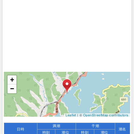
+
−
Leaflet
| ©
OpenStreetMap contributors
満潮
干潮
日時
潮名
時刻
潮位
時刻
潮位