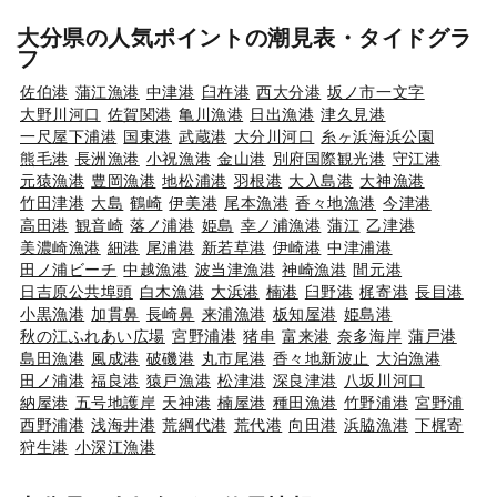
大分県の人気ポイントの潮見表・タイドグラ
フ
佐伯港
蒲江漁港
中津港
臼杵港
西大分港
坂ノ市一文字
大野川河口
佐賀関港
亀川漁港
日出漁港
津久見港
一尺屋下浦港
国東港
武蔵港
大分川河口
糸ヶ浜海浜公園
熊毛港
長洲漁港
小祝漁港
金山港
別府国際観光港
守江港
元猿漁港
豊岡漁港
地松浦港
羽根港
大入島港
大神漁港
竹田津港
大島
鶴崎
伊美港
尾本漁港
香々地漁港
今津港
高田港
観音崎
落ノ浦港
姫島
幸ノ浦漁港
蒲江
乙津港
美濃崎漁港
細港
尾浦港
新若草港
伊崎港
中津浦港
田ノ浦ビーチ
中越漁港
波当津漁港
神崎漁港
間元港
日吉原公共埠頭
白木漁港
大浜港
楠港
臼野港
梶寄港
長目港
小黒漁港
加貫鼻
長崎鼻
来浦漁港
板知屋港
姫島港
秋の江ふれあい広場
宮野浦港
猪串
富来港
奈多海岸
蒲戸港
島田漁港
風成港
破磯港
丸市尾港
香々地新波止
大泊漁港
田ノ浦港
福良港
猿戸漁港
松津港
深良津港
八坂川河口
納屋港
五号地護岸
天神港
楠屋港
種田漁港
竹野浦港
宮野浦
西野浦港
浅海井港
荒綱代港
荒代港
向田港
浜脇漁港
下梶寄
狩生港
小深江漁港