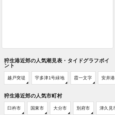
狩生港近郊の人気潮見表・タイドグラフポイ
ント
越戸突堤
宇多津1号緑地
霞一文字
安井港
狩生港近郊の人気市町村
臼杵市
国東市
大分市
別府市
津久見