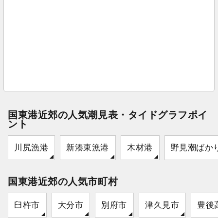
国東港近郊の人気潮見表・タイドグラフポイ
ント
川尻漁港
新湊東漁港
木材港
野見潮ばか
国東港近郊の人気市町村
臼杵市
大分市
別府市
津久見市
豊後