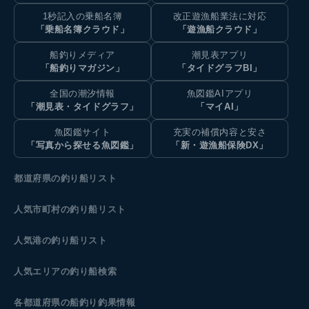
1秒記入の乗船名簿
改正遊漁船業法に対応
「乗船名簿クラウド」
「遊漁船クラウド」
船釣りメディア
潮見表アプリ
「船釣りマガジン」
「タイドグラフBI」
全国の潮汐情報
魚図鑑AIアプリ
「潮見表・タイドグラフ」
「マイAI」
魚図鑑サイト
充実の補償内容と安さ
「写真から探せる魚図鑑」
「新・遊漁船保険DX」
都道府県の釣り船リスト
人気市町村の釣り船リスト
人気港の釣り船リスト
人気エリアの釣り船検索
各都道府県の船釣り釣果情報