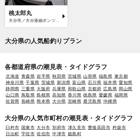
桃太郎丸
大分市／大分港細ポンツーン
大分県の人気船釣りプラン
各都道府県の潮見表・タイドグラフ
北海道
青森県
岩手県
秋田県
宮城県
山形県
福島県
東京都
神奈川県
千葉県
茨城県
新潟県
富山県
石川県
福井県
愛知県
静岡県
三重県
大阪府
兵庫県
和歌山県
京都府
広島県
岡山県
山口県
鳥取県
島根県
高知県
香川県
徳島県
愛媛県
福岡県
佐賀県
長崎県
熊本県
大分県
宮崎県
鹿児島県
沖縄県
大分県の人気市町村の潮見表・タイドグラフ
臼杵市
国東市
大分市
別府市
津久見市
豊後高田市
杵築市
日出町
宇佐市
佐伯市
中津市
姫島村