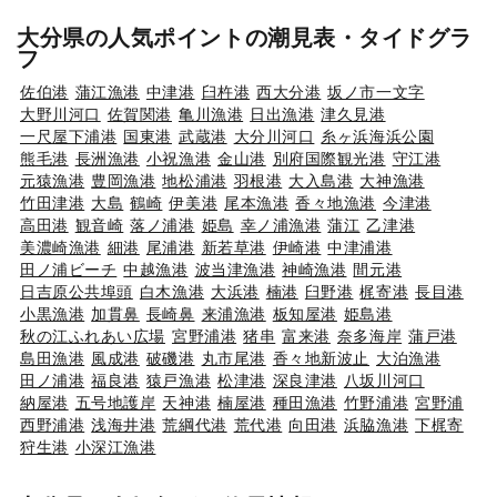
大分県の人気ポイントの潮見表・タイドグラ
フ
佐伯港
蒲江漁港
中津港
臼杵港
西大分港
坂ノ市一文字
大野川河口
佐賀関港
亀川漁港
日出漁港
津久見港
一尺屋下浦港
国東港
武蔵港
大分川河口
糸ヶ浜海浜公園
熊毛港
長洲漁港
小祝漁港
金山港
別府国際観光港
守江港
元猿漁港
豊岡漁港
地松浦港
羽根港
大入島港
大神漁港
竹田津港
大島
鶴崎
伊美港
尾本漁港
香々地漁港
今津港
高田港
観音崎
落ノ浦港
姫島
幸ノ浦漁港
蒲江
乙津港
美濃崎漁港
細港
尾浦港
新若草港
伊崎港
中津浦港
田ノ浦ビーチ
中越漁港
波当津漁港
神崎漁港
間元港
日吉原公共埠頭
白木漁港
大浜港
楠港
臼野港
梶寄港
長目港
小黒漁港
加貫鼻
長崎鼻
来浦漁港
板知屋港
姫島港
秋の江ふれあい広場
宮野浦港
猪串
富来港
奈多海岸
蒲戸港
島田漁港
風成港
破磯港
丸市尾港
香々地新波止
大泊漁港
田ノ浦港
福良港
猿戸漁港
松津港
深良津港
八坂川河口
納屋港
五号地護岸
天神港
楠屋港
種田漁港
竹野浦港
宮野浦
西野浦港
浅海井港
荒綱代港
荒代港
向田港
浜脇漁港
下梶寄
狩生港
小深江漁港