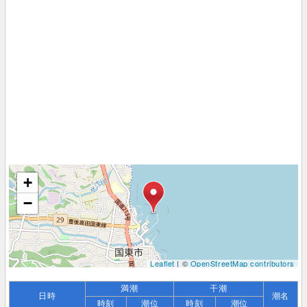
+
−
Leaflet
| ©
OpenStreetMap contributors
満潮
干潮
日時
潮名
時刻
潮位
時刻
潮位