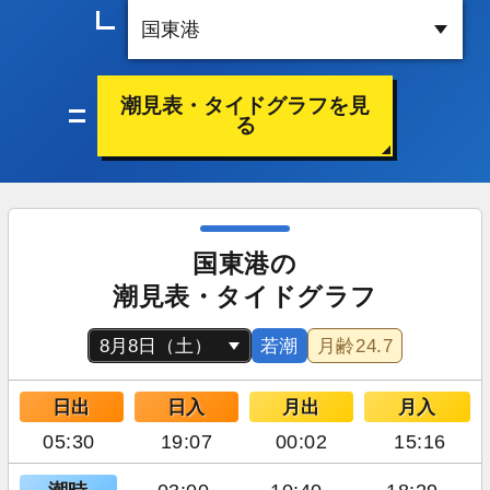
潮見表・タイドグラフを見
る
国東港の
潮見表・タイドグラフ
若潮
月齢
24.7
日出
日入
月出
月入
05:30
19:07
00:02
15:16