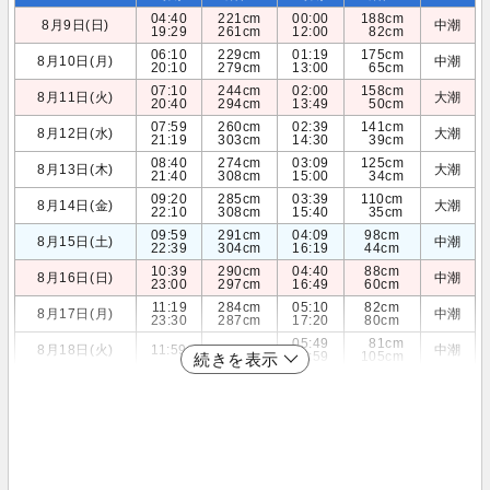
04:40
221cm
00:00
188cm
8月9日(日)
中潮
19:29
261cm
12:00
82cm
06:10
229cm
01:19
175cm
8月10日(月)
中潮
20:10
279cm
13:00
65cm
07:10
244cm
02:00
158cm
8月11日(火)
大潮
20:40
294cm
13:49
50cm
07:59
260cm
02:39
141cm
8月12日(水)
大潮
21:19
303cm
14:30
39cm
08:40
274cm
03:09
125cm
8月13日(木)
大潮
21:40
308cm
15:00
34cm
09:20
285cm
03:39
110cm
8月14日(金)
大潮
22:10
308cm
15:40
35cm
09:59
291cm
04:09
98cm
8月15日(土)
中潮
22:39
304cm
16:19
44cm
10:39
290cm
04:40
88cm
8月16日(日)
中潮
23:00
297cm
16:49
60cm
11:19
284cm
05:10
82cm
8月17日(月)
中潮
23:30
287cm
17:20
80cm
05:49
81cm
8月18日(火)
11:59
271cm
中潮
17:59
105cm
続きを表示