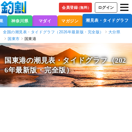
会員登録
ログイン
（無料）
潮見表・タイドグラフ
果
神奈川県
マダイ
マガジン
全国の潮見表・タイドグラフ（2026年最新版・完全版）
大分県
国東市
国東港
国東港の潮見表
・タイドグラフ（202
6年最新版・完全版）