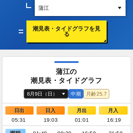
潮見表・タイドグラフを見
る
蒲江の
潮見表・タイドグラフ
中潮
月齢
25.7
日出
日入
月出
月入
05:31
19:03
01:01
16:19