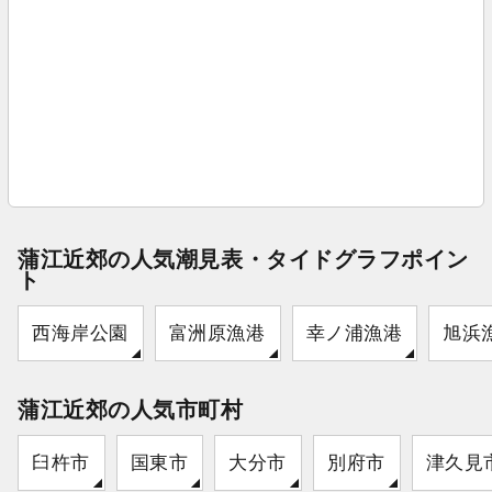
蒲江近郊の人気潮見表・タイドグラフポイン
ト
西海岸公園
富洲原漁港
幸ノ浦漁港
旭浜
蒲江近郊の人気市町村
臼杵市
国東市
大分市
別府市
津久見