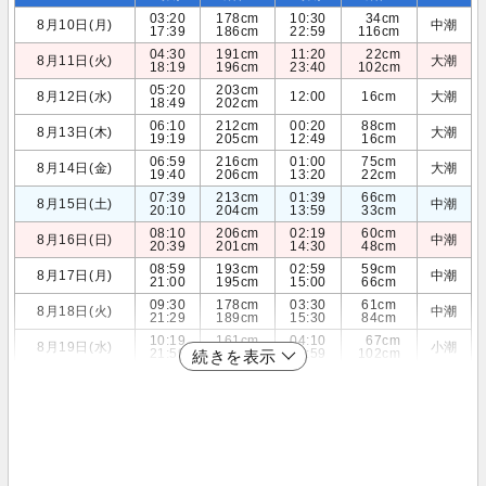
03:20
178cm
10:30
34cm
8月10日(月)
中潮
17:39
186cm
22:59
116cm
04:30
191cm
11:20
22cm
8月11日(火)
大潮
18:19
196cm
23:40
102cm
05:20
203cm
8月12日(水)
12:00
16cm
大潮
18:49
202cm
06:10
212cm
00:20
88cm
8月13日(木)
大潮
19:19
205cm
12:49
16cm
06:59
216cm
01:00
75cm
8月14日(金)
大潮
19:40
206cm
13:20
22cm
07:39
213cm
01:39
66cm
8月15日(土)
中潮
20:10
204cm
13:59
33cm
08:10
206cm
02:19
60cm
8月16日(日)
中潮
20:39
201cm
14:30
48cm
08:59
193cm
02:59
59cm
8月17日(月)
中潮
21:00
195cm
15:00
66cm
09:30
178cm
03:30
61cm
8月18日(火)
中潮
21:29
189cm
15:30
84cm
10:19
161cm
04:10
67cm
8月19日(水)
小潮
21:59
181cm
15:59
102cm
続きを表示