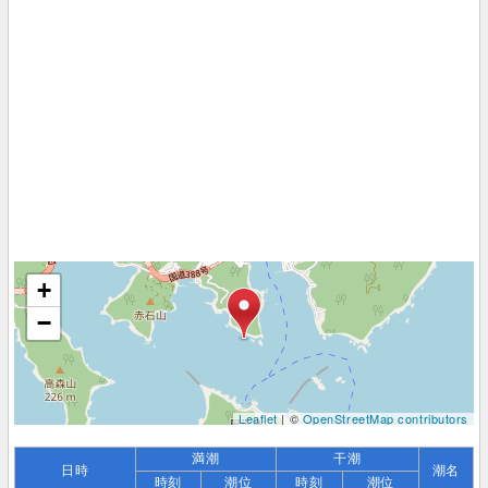
+
−
Leaflet
| ©
OpenStreetMap contributors
満潮
干潮
日時
潮名
時刻
潮位
時刻
潮位