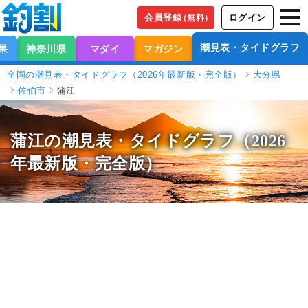
会員登録
ログイン
（無料）
潮見表・タイドグラフ
果
神奈川県
マダイ
マガジン
全国の潮見表・タイドグラフ（2026年最新版・完全版）
大分県
佐伯市
蒲江
蒲江の潮見表
・タイドグラフ（2026
年最新版・完全版）