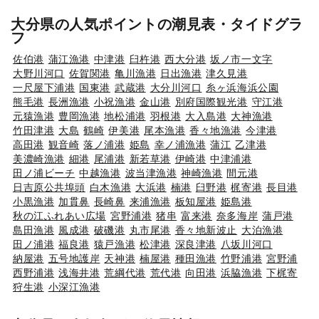
大分県の人気ポイントの潮見表・タイドグラ
フ
佐伯港
蒲江漁港
中津港
臼杵港
西大分港
坂ノ市一文字
大野川河口
佐賀関港
亀川漁港
日出漁港
津久見港
一尺屋下浦港
国東港
武蔵港
大分川河口
糸ヶ浜海浜公園
熊毛港
長洲漁港
小祝漁港
金山港
別府国際観光港
守江港
元猿漁港
豊岡漁港
地松浦港
羽根港
大入島港
大神漁港
竹田津港
大島
鶴崎
伊美港
尾本漁港
香々地漁港
今津港
高田港
観音崎
落ノ浦港
姫島
幸ノ浦漁港
蒲江
乙津港
美濃崎漁港
細港
尾浦港
新若草港
伊崎港
中津浦港
田ノ浦ビーチ
中越漁港
波当津漁港
神崎漁港
間元港
日吉原公共埠頭
白木漁港
大浜港
楠港
臼野港
梶寄港
長目港
小黒漁港
加貫鼻
長崎鼻
来浦漁港
板知屋港
姫島港
秋の江ふれあい広場
宮野浦港
猪串
富来港
奈多海岸
蒲戸港
島田漁港
風成港
破磯港
丸市尾港
香々地新波止
大泊漁港
田ノ浦港
福良港
猿戸漁港
松津港
深良津港
八坂川河口
納屋港
五号地護岸
天神港
楠屋港
種田漁港
竹野浦港
宮野浦
西野浦港
浅海井港
荒綱代港
荒代港
向田港
浜脇漁港
下梶寄
狩生港
小深江漁港