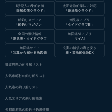
1秒記入の乗船名簿
改正遊漁船業法に対応
「乗船名簿クラウド」
「遊漁船クラウド」
船釣りメディア
潮見表アプリ
「船釣りマガジン」
「タイドグラフBI」
全国の潮汐情報
魚図鑑AIアプリ
「潮見表・タイドグラフ」
「マイAI」
魚図鑑サイト
充実の補償内容と安さ
「写真から探せる魚図鑑」
「新・遊漁船保険DX」
都道府県の釣り船リスト
人気市町村の釣り船リスト
人気港の釣り船リスト
人気エリアの釣り船検索
各都道府県の船釣り釣果情報