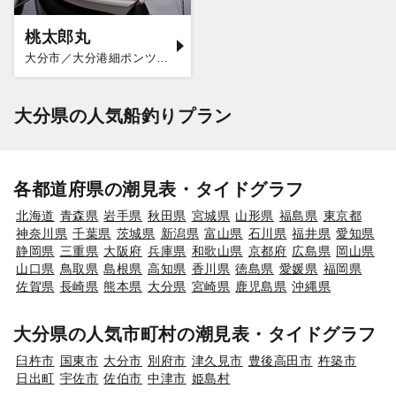
桃太郎丸
大分市／大分港細ポンツーン
大分県の人気船釣りプラン
各都道府県の潮見表・タイドグラフ
北海道
青森県
岩手県
秋田県
宮城県
山形県
福島県
東京都
神奈川県
千葉県
茨城県
新潟県
富山県
石川県
福井県
愛知県
静岡県
三重県
大阪府
兵庫県
和歌山県
京都府
広島県
岡山県
山口県
鳥取県
島根県
高知県
香川県
徳島県
愛媛県
福岡県
佐賀県
長崎県
熊本県
大分県
宮崎県
鹿児島県
沖縄県
大分県の人気市町村の潮見表・タイドグラフ
臼杵市
国東市
大分市
別府市
津久見市
豊後高田市
杵築市
日出町
宇佐市
佐伯市
中津市
姫島村