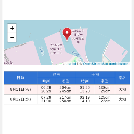
+
−
Leaflet
| ©
OpenStreetMap contributors
満潮
干潮
日時
潮名
時刻
潮位
時刻
潮位
06:29
204cm
01:29
138cm
8月11日(火)
大潮
20:29
245cm
13:20
29cm
07:29
217cm
02:19
125cm
8月12日(水)
大潮
21:00
250cm
14:10
23cm