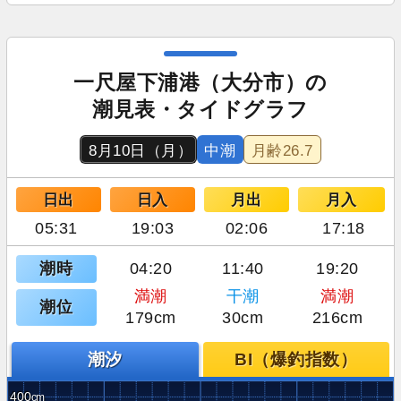
一尺屋下浦港（大分市）の
潮見表・タイドグラフ
8月10日（月）
中潮
月齢
26.7
日出
日入
月出
月入
05:31
19:03
02:06
17:18
潮時
04:20
11:40
19:20
満潮
干潮
満潮
潮位
179cm
30cm
216cm
潮汐
BI（爆釣指数）
400