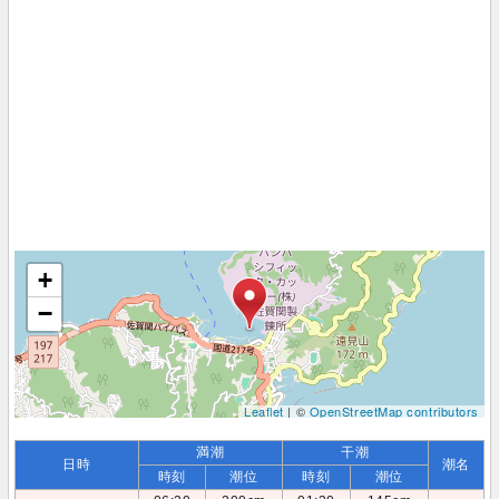
+
−
Leaflet
| ©
OpenStreetMap contributors
満潮
干潮
日時
潮名
時刻
潮位
時刻
潮位