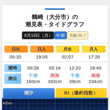
鶴崎（大分市）の
潮見表・タイドグラフ
8月10日（月）
中潮
月齢
26.7
日出
日入
月出
月入
05:32
19:05
02:07
17:20
潮時
00:29
05:19
12:20
19:40
干潮
満潮
干潮
満潮
潮位
150cm
192cm
39cm
234cm
潮汐
BI（爆釣指数）
400