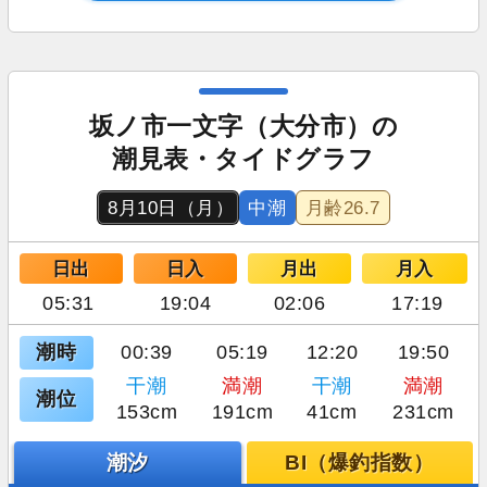
坂ノ市一文字（大分市）の
潮見表・タイドグラフ
8月10日（月）
中潮
月齢
26.7
日出
日入
月出
月入
05:31
19:04
02:06
17:19
潮時
00:39
05:19
12:20
19:50
干潮
満潮
干潮
満潮
潮位
153cm
191cm
41cm
231cm
潮汐
BI（爆釣指数）