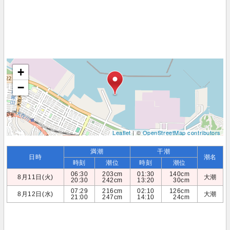
+
−
Leaflet
| ©
OpenStreetMap contributors
満潮
干潮
日時
潮名
時刻
潮位
時刻
潮位
06:30
203cm
01:30
140cm
8月11日(火)
大潮
20:30
242cm
13:20
30cm
07:29
216cm
02:10
126cm
8月12日(水)
大潮
21:00
247cm
14:10
24cm