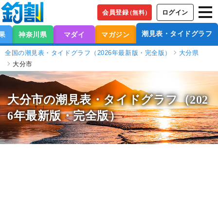
会員登録
ログイン
（無料）
潮見表・タイドグラフ
果
神奈川県
マダイ
マガジン
全国の潮見表・タイドグラフ（2026年最新版・完全版）
大分県
大分市
大分市の潮見表
・タイドグラフ（202
6年最新版・完全版）