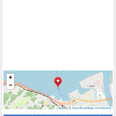
+
−
Leaflet
| ©
OpenStreetMap contributors