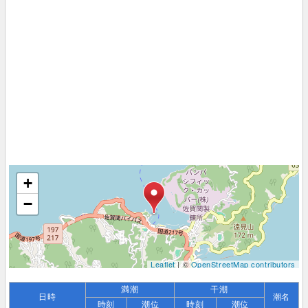
+
−
Leaflet
| ©
OpenStreetMap contributors
満潮
干潮
日時
潮名
時刻
潮位
時刻
潮位