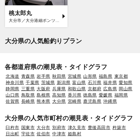
桃太郎丸
大分市／大分港細ポンツーン
大分県の人気船釣りプラン
各都道府県の潮見表・タイドグラフ
北海道
青森県
岩手県
秋田県
宮城県
山形県
福島県
東京都
神奈川県
千葉県
茨城県
新潟県
富山県
石川県
福井県
愛知県
静岡県
三重県
大阪府
兵庫県
和歌山県
京都府
広島県
岡山県
山口県
鳥取県
島根県
高知県
香川県
徳島県
愛媛県
福岡県
佐賀県
長崎県
熊本県
大分県
宮崎県
鹿児島県
沖縄県
大分県の人気市町村の潮見表・タイドグラフ
臼杵市
国東市
大分市
別府市
津久見市
豊後高田市
杵築市
日出町
宇佐市
佐伯市
中津市
姫島村