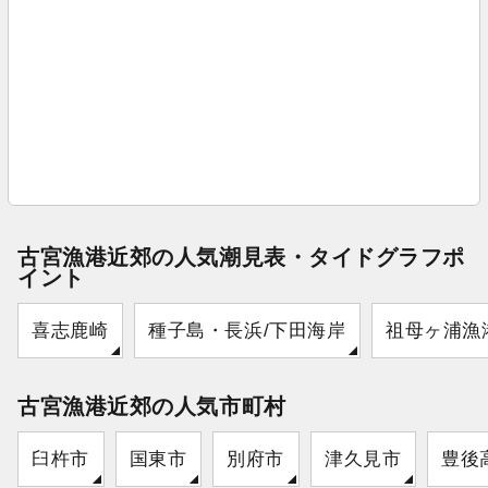
古宮漁港近郊の人気潮見表・タイドグラフポ
イント
喜志鹿崎
種子島・長浜/下田海岸
祖母ヶ浦漁
古宮漁港近郊の人気市町村
臼杵市
国東市
別府市
津久見市
豊後