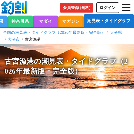
会員登録
ログイン
（無料）
潮見表・タイドグラフ
果
神奈川県
マダイ
マガジン
全国の潮見表・タイドグラフ（2026年最新版・完全版）
大分県
大分市
古宮漁港
古宮漁港の潮見表
・タイドグラフ（2
026年最新版・完全版）