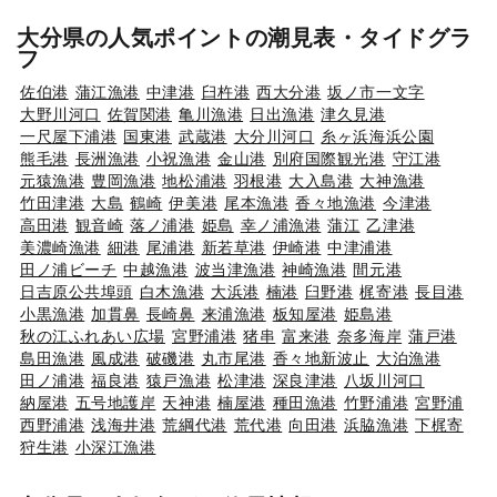
大分県の人気ポイントの潮見表・タイドグラ
フ
佐伯港
蒲江漁港
中津港
臼杵港
西大分港
坂ノ市一文字
大野川河口
佐賀関港
亀川漁港
日出漁港
津久見港
一尺屋下浦港
国東港
武蔵港
大分川河口
糸ヶ浜海浜公園
熊毛港
長洲漁港
小祝漁港
金山港
別府国際観光港
守江港
元猿漁港
豊岡漁港
地松浦港
羽根港
大入島港
大神漁港
竹田津港
大島
鶴崎
伊美港
尾本漁港
香々地漁港
今津港
高田港
観音崎
落ノ浦港
姫島
幸ノ浦漁港
蒲江
乙津港
美濃崎漁港
細港
尾浦港
新若草港
伊崎港
中津浦港
田ノ浦ビーチ
中越漁港
波当津漁港
神崎漁港
間元港
日吉原公共埠頭
白木漁港
大浜港
楠港
臼野港
梶寄港
長目港
小黒漁港
加貫鼻
長崎鼻
来浦漁港
板知屋港
姫島港
秋の江ふれあい広場
宮野浦港
猪串
富来港
奈多海岸
蒲戸港
島田漁港
風成港
破磯港
丸市尾港
香々地新波止
大泊漁港
田ノ浦港
福良港
猿戸漁港
松津港
深良津港
八坂川河口
納屋港
五号地護岸
天神港
楠屋港
種田漁港
竹野浦港
宮野浦
西野浦港
浅海井港
荒綱代港
荒代港
向田港
浜脇漁港
下梶寄
狩生港
小深江漁港