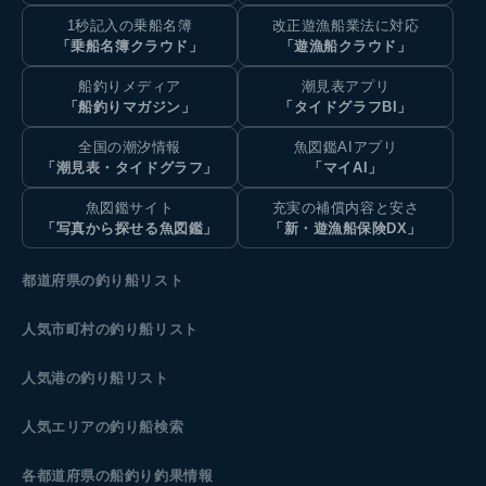
1秒記入の乗船名簿
改正遊漁船業法に対応
「乗船名簿クラウド」
「遊漁船クラウド」
船釣りメディア
潮見表アプリ
「船釣りマガジン」
「タイドグラフBI」
全国の潮汐情報
魚図鑑AIアプリ
「潮見表・タイドグラフ」
「マイAI」
魚図鑑サイト
充実の補償内容と安さ
「写真から探せる魚図鑑」
「新・遊漁船保険DX」
都道府県の釣り船リスト
人気市町村の釣り船リスト
人気港の釣り船リスト
人気エリアの釣り船検索
各都道府県の船釣り釣果情報