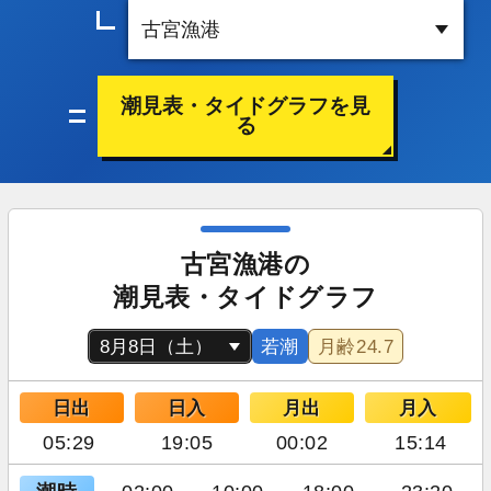
潮見表・タイドグラフを見
る
古宮漁港の
潮見表・タイドグラフ
若潮
月齢
24.7
日出
日入
月出
月入
05:29
19:05
00:02
15:14