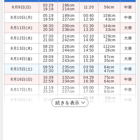
03:29
186cm
8月9日(日)
11:20
56cm
中潮
19:19
214cm
05:19
189cm
00:40
158cm
8月10日(月)
中潮
19:59
227cm
12:30
43cm
06:30
200cm
01:30
144cm
8月11日(火)
大潮
20:30
236cm
13:20
33cm
07:30
214cm
02:10
129cm
8月12日(水)
大潮
21:00
242cm
14:09
28cm
08:20
226cm
02:40
112cm
8月13日(木)
大潮
21:39
244cm
14:50
28cm
09:09
233cm
03:19
97cm
8月14日(金)
大潮
22:00
243cm
15:29
35cm
09:59
235cm
03:59
84cm
8月15日(土)
中潮
22:30
240cm
16:00
47cm
10:39
232cm
04:29
75cm
8月16日(日)
中潮
22:59
234cm
16:39
64cm
11:19
223cm
05:00
70cm
8月17日(月)
中潮
23:20
227cm
17:00
83cm
05:39
69cm
8月18日(火)
12:00
211cm
中潮
17:40
105cm
続きを表示