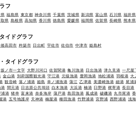
ラフ
形県
福島県
東京都
神奈川県
千葉県
茨城県
新潟県
富山県
石川県
福井県
鳥取県
島根県
高知県
香川県
徳島県
愛媛県
福岡県
佐賀県
長崎県
熊本県
タイドグラフ
豊後高田市
杵築市
日出町
宇佐市
佐伯市
中津市
姫島村
・タイドグラフ
坂ノ市一文字
大野川河口
佐賀関港
亀川漁港
日出漁港
津久見港
一尺屋
港
金山港
別府国際観光港
守江港
元猿漁港
豊岡漁港
地松浦港
羽根港
大
港
観音崎
落ノ浦港
姫島
幸ノ浦漁港
蒲江
乙津港
美濃崎漁港
細港
尾浦
漁港
間元港
日吉原公共埠頭
白木漁港
大浜港
楠港
臼野港
梶寄港
長目港
野浦港
猪串
富来港
奈多海岸
蒲戸港
島田漁港
風成港
破磯港
丸市尾港
屋港
五号地護岸
天神港
楠屋港
種田漁港
竹野浦港
宮野浦
西野浦港
浅