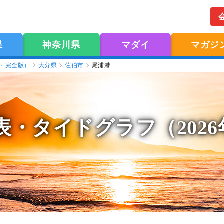
果
神奈川県
マダイ
マガジ
版・完全版）
大分県
佐伯市
尾浦港
表
・タイドグラフ（202