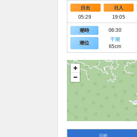
日出
日入
05:29
19:05
06:30
潮時
干潮
潮位
65cm
+
−
日時