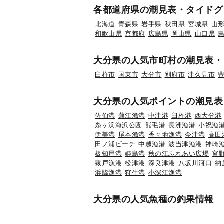
各都道府県の潮見表・タイドグ
北海道
青森県
岩手県
秋田県
宮城県
山
和歌山県
京都府
広島県
岡山県
山口県
大分県の人気市町村の潮見表・
臼杵市
国東市
大分市
別府市
津久見市
大分県の人気ポイントの潮見表
佐伯港
蒲江漁港
中津港
臼杵港
西大分港
糸ヶ浜海浜公園
熊毛港
長洲漁港
小祝漁
伊美港
尾本漁港
香々地漁港
今津港
高田
田ノ浦ビーチ
中越漁港
波当津漁港
神崎
板知屋港
姫島港
秋の江ふれあい広場
宮
猿戸漁港
松津港
深良津港
八坂川河口
納
浜脇漁港
狩生港
小深江漁港
大分県の人気魚種の釣果情報