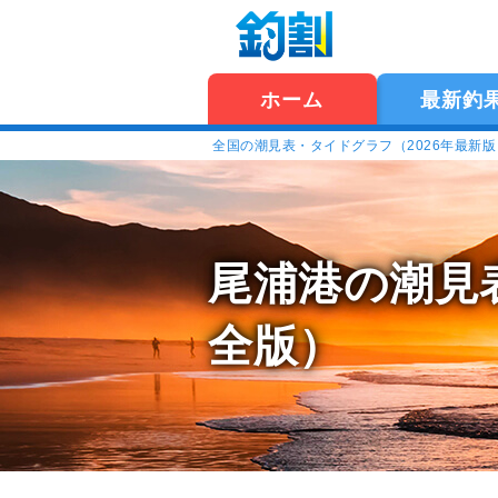
ホーム
最新釣
全国の潮見表・タイドグラフ（2026年最新
尾浦港の潮見
全版）