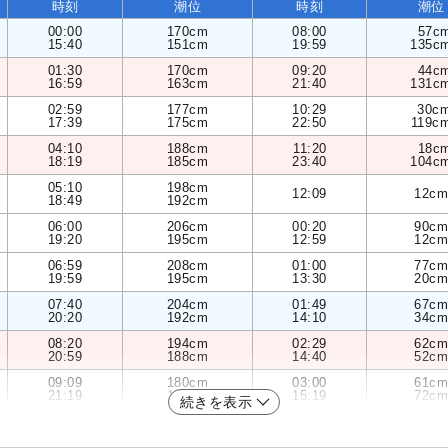
時刻
潮位
時刻
潮位
00:00
170cm
08:00
57c
15:40
151cm
19:59
135c
01:30
170cm
09:20
44c
16:59
163cm
21:40
131c
02:59
177cm
10:29
30c
17:39
175cm
22:50
119c
04:10
188cm
11:20
18c
18:19
185cm
23:40
104c
05:10
198cm
12:09
12cm
18:49
192cm
06:00
206cm
00:20
90cm
19:20
195cm
12:59
12cm
06:59
208cm
01:00
77cm
19:59
195cm
13:30
20cm
07:40
204cm
01:49
67cm
20:20
192cm
14:10
34cm
08:20
194cm
02:29
62cm
20:59
188cm
14:40
52cm
09:09
180cm
03:00
61cm
21:19
182cm
15:19
72cm
続きを表示