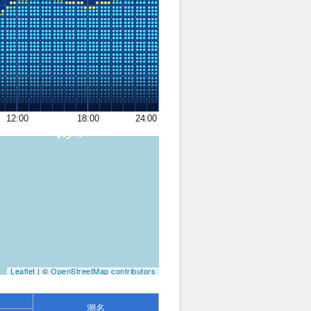
12:00
18:00
24:00
Leaflet
| ©
OpenStreetMap contributors
潮名