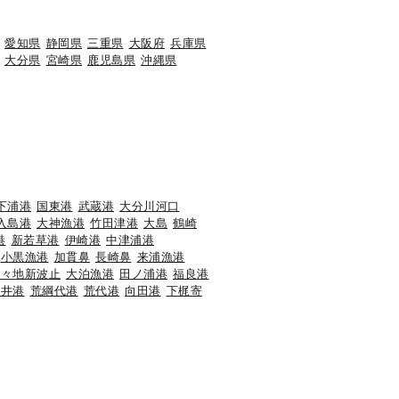
愛知県
静岡県
三重県
大阪府
兵庫県
大分県
宮崎県
鹿児島県
沖縄県
下浦港
国東港
武蔵港
大分川河口
入島港
大神漁港
竹田津港
大島
鶴崎
港
新若草港
伊崎港
中津浦港
小黒漁港
加貫鼻
長崎鼻
来浦漁港
香々地新波止
大泊漁港
田ノ浦港
福良港
海井港
荒綱代港
荒代港
向田港
下梶寄