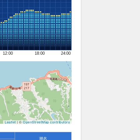
12:00
18:00
24:00
Leaflet
| ©
OpenStreetMap contributors
潮名