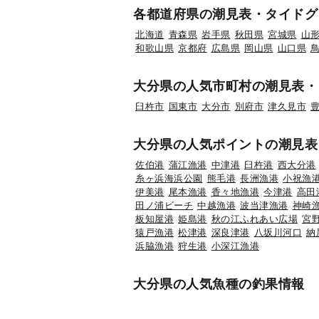
各都道府県の潮見表・タイドグ
北海道
青森県
岩手県
秋田県
宮城県
山
和歌山県
京都府
広島県
岡山県
山口県
大分県の人気市町村の潮見表・
臼杵市
国東市
大分市
別府市
津久見市
大分県の人気ポイントの潮見表
佐伯港
蒲江漁港
中津港
臼杵港
西大分港
糸ヶ浜海浜公園
熊毛港
長洲漁港
小祝漁
伊美港
尾本漁港
香々地漁港
今津港
高田
田ノ浦ビーチ
中越漁港
波当津漁港
神崎
板知屋港
姫島港
秋の江ふれあい広場
宮
猿戸漁港
松津港
深良津港
八坂川河口
納
浜脇漁港
狩生港
小深江漁港
大分県の人気魚種の釣果情報