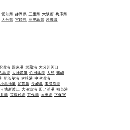
愛知県
静岡県
三重県
大阪府
兵庫県
大分県
宮崎県
鹿児島県
沖縄県
下浦港
国東港
武蔵港
大分川河口
入島港
大神漁港
竹田津港
大島
鶴崎
港
新若草港
伊崎港
中津浦港
小黒漁港
加貫鼻
長崎鼻
来浦漁港
香々地新波止
大泊漁港
田ノ浦港
福良港
海井港
荒綱代港
荒代港
向田港
下梶寄