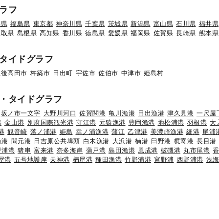
ラフ
形県
福島県
東京都
神奈川県
千葉県
茨城県
新潟県
富山県
石川県
福井県
鳥取県
島根県
高知県
香川県
徳島県
愛媛県
福岡県
佐賀県
長崎県
熊本県
タイドグラフ
豊後高田市
杵築市
日出町
宇佐市
佐伯市
中津市
姫島村
・タイドグラフ
坂ノ市一文字
大野川河口
佐賀関港
亀川漁港
日出漁港
津久見港
一尺屋
港
金山港
別府国際観光港
守江港
元猿漁港
豊岡漁港
地松浦港
羽根港
大
港
観音崎
落ノ浦港
姫島
幸ノ浦漁港
蒲江
乙津港
美濃崎漁港
細港
尾浦
漁港
間元港
日吉原公共埠頭
白木漁港
大浜港
楠港
臼野港
梶寄港
長目港
野浦港
猪串
富来港
奈多海岸
蒲戸港
島田漁港
風成港
破磯港
丸市尾港
屋港
五号地護岸
天神港
楠屋港
種田漁港
竹野浦港
宮野浦
西野浦港
浅