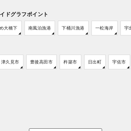
イドグラフポイント
め大橋下
南風泊漁港
下桶川漁港
一松海岸
宇
津久見市
豊後高田市
杵築市
日出町
宇佐市