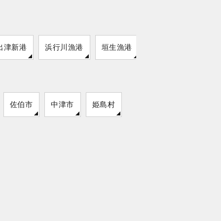
出津新港
浜行川漁港
垣生漁港
両津港北堤防
佐伯市
中津市
姫島村