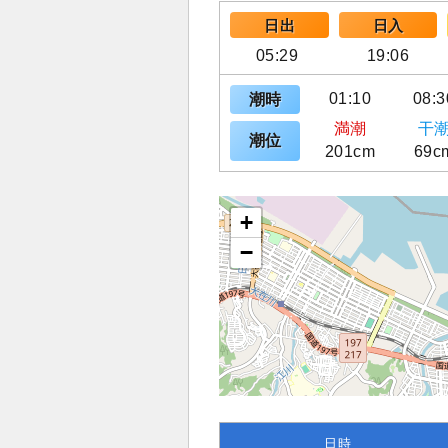
日出
日入
05:29
19:06
01:10
08:3
潮時
満潮
干
潮位
201cm
69c
+
−
日時