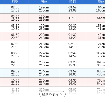
時刻
潮位
時刻
潮位
02:00
192cm
09:59
64c
17:59
200cm
23:09
163c
03:39
186cm
11:19
54cm
19:00
216cm
05:19
190cm
00:39
155c
19:59
230cm
12:29
41c
06:30
202cm
01:30
142c
20:30
240cm
13:20
31c
07:30
215cm
02:10
127c
21:00
246cm
14:10
26c
08:20
227cm
02:49
112c
21:39
247cm
14:59
26c
09:00
233cm
03:20
99cm
22:00
245cm
15:30
34cm
09:59
234cm
03:59
87cm
22:30
240cm
16:00
47cm
10:39
230cm
04:30
78cm
22:59
234cm
16:40
64cm
11:19
220cm
05:00
72cm
23:20
225cm
17:10
84cm
続きを表示