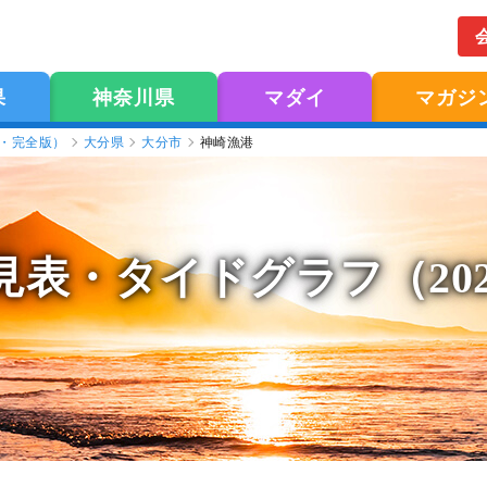
果
神奈川県
マダイ
マガジ
版・完全版）
大分県
大分市
神崎漁港
見表
・タイドグラフ（20