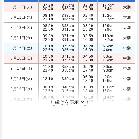
07:20
315cm
02:00
177cm
8月11日(火)
大潮
20:40
369cm
14:00
54cm
08:10
338cm
02:40
152cm
8月12日(水)
大潮
21:19
384cm
14:40
37cm
08:59
358cm
03:19
129cm
8月13日(木)
大潮
21:59
391cm
15:20
29cm
09:39
371cm
03:59
110cm
8月14日(金)
大潮
22:20
391cm
16:00
32cm
10:19
375cm
04:20
96cm
8月15日(土)
中潮
22:59
385cm
16:39
44cm
10:59
371cm
04:59
88cm
8月16日(日)
中潮
23:20
373cm
17:00
65cm
11:30
358cm
05:29
86cm
8月17日(月)
中潮
23:49
358cm
17:40
93cm
06:00
90cm
8月18日(火)
12:10
339cm
中潮
18:10
126cm
00:19
340cm
06:39
100cm
8月19日(水)
小潮
12:59
315cm
18:40
160cm
00:40
319cm
07:19
114cm
8月20日(木)
小潮
13:59
290cm
19:20
193cm
続きを表示