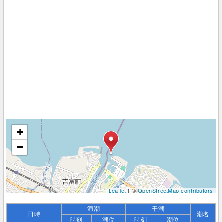
+
−
Leaflet
| ©
OpenStreetMap contributors
満潮
干潮
日時
潮名
時刻
潮位
時刻
潮位