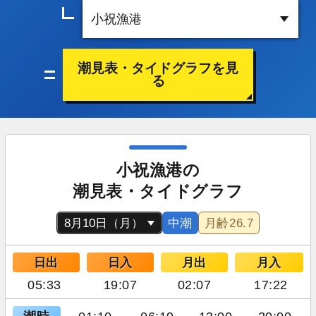
潮見表・タイドグラフを見
る
小祝漁港の
潮見表・タイドグラフ
中潮
月齢
26.7
日出
日入
月出
月入
05:33
19:07
02:07
17:22