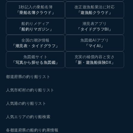
1秒記入の乗船名簿
改正遊漁船業法に対応
「乗船名簿クラウド」
「遊漁船クラウド」
船釣りメディア
潮見表アプリ
「船釣りマガジン」
「タイドグラフBI」
全国の潮汐情報
魚図鑑AIアプリ
「潮見表・タイドグラフ」
「マイAI」
魚図鑑サイト
充実の補償内容と安さ
「写真から探せる魚図鑑」
「新・遊漁船保険DX」
都道府県の釣り船リスト
人気市町村の釣り船リスト
人気港の釣り船リスト
人気エリアの釣り船検索
各都道府県の船釣り釣果情報