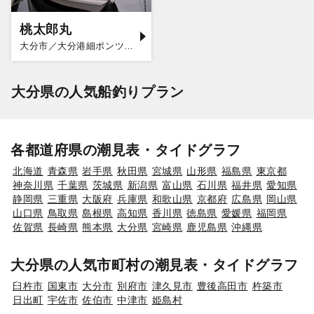
桃太郎丸
大分市／大分港細ポンツーン
大分県の人気船釣りプラン
各都道府県の潮見表・タイドグラフ
北海道
青森県
岩手県
秋田県
宮城県
山形県
福島県
東京都
神奈川県
千葉県
茨城県
新潟県
富山県
石川県
福井県
愛知県
静岡県
三重県
大阪府
兵庫県
和歌山県
京都府
広島県
岡山県
山口県
鳥取県
島根県
高知県
香川県
徳島県
愛媛県
福岡県
佐賀県
長崎県
熊本県
大分県
宮崎県
鹿児島県
沖縄県
大分県の人気市町村の潮見表・タイドグラフ
臼杵市
国東市
大分市
別府市
津久見市
豊後高田市
杵築市
日出町
宇佐市
佐伯市
中津市
姫島村