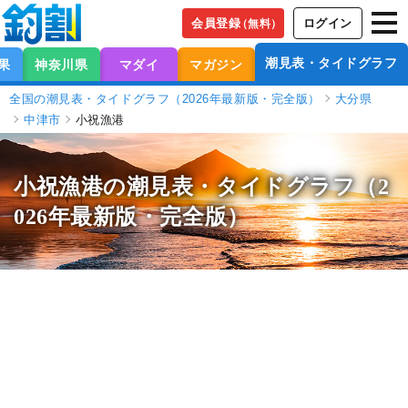
会員登録
ログイン
（無料）
潮見表・タイドグラフ
果
神奈川県
マダイ
マガジン
全国の潮見表・タイドグラフ（2026年最新版・完全版）
大分県
中津市
小祝漁港
小祝漁港の潮見表
・タイドグラフ（2
026年最新版・完全版）