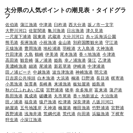
大分県の人気ポイントの潮見表・タイドグラ
フ
佐伯港
蒲江漁港
中津港
臼杵港
西大分港
坂ノ市一文字
大野川河口
佐賀関港
亀川漁港
日出漁港
津久見港
一尺屋下浦港
国東港
武蔵港
大分川河口
糸ヶ浜海浜公園
熊毛港
長洲漁港
小祝漁港
金山港
別府国際観光港
守江港
元猿漁港
豊岡漁港
地松浦港
羽根港
大入島港
大神漁港
竹田津港
大島
鶴崎
伊美港
尾本漁港
香々地漁港
今津港
高田港
観音崎
落ノ浦港
姫島
幸ノ浦漁港
蒲江
乙津港
美濃崎漁港
細港
尾浦港
新若草港
伊崎港
中津浦港
田ノ浦ビーチ
中越漁港
波当津漁港
神崎漁港
間元港
日吉原公共埠頭
白木漁港
大浜港
楠港
臼野港
長目港
梶寄港
小黒漁港
加貫鼻
長崎鼻
来浦漁港
板知屋港
姫島港
秋の江ふれあい広場
宮野浦港
猪串
奈多海岸
富来港
蒲戸港
島田漁港
風成港
破磯港
丸市尾港
香々地新波止
大泊漁港
田ノ浦港
福良港
猿戸漁港
松津港
深良津港
八坂川河口
納屋港
五号地護岸
天神港
楠屋港
種田漁港
竹野浦港
宮野浦
西野浦港
浅海井港
荒綱代港
荒代港
向田港
浜脇漁港
下梶寄
狩生港
小深江漁港