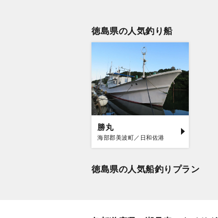
徳島県の人気釣り船
勝丸
海部郡美波町／日和佐港
徳島県の人気船釣りプラン