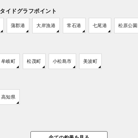
タイドグラフポイント
蒲郡港
大岸漁港
常石港
七尾港
松原公園
牟岐町
松茂町
小松島市
美波町
高知県
全ての釣果を見る