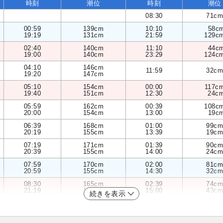
時刻
潮位
時刻
潮位
08:30
71cm
00:59
139cm
10:10
58c
19:19
131cm
21:59
129c
02:40
140cm
11:10
44c
19:00
140cm
23:29
124c
04:10
146cm
11:59
32cm
19:20
147cm
05:10
154cm
00:00
117c
19:40
151cm
12:30
24c
05:59
162cm
00:39
108c
20:00
154cm
13:00
19c
06:39
168cm
01:00
99cm
20:19
155cm
13:39
19cm
07:19
171cm
01:39
90cm
20:39
155cm
14:00
24cm
07:59
170cm
02:00
81cm
20:59
155cm
14:30
32cm
08:30
165cm
02:39
74cm
21:19
154cm
15:00
43cm
続きを表示