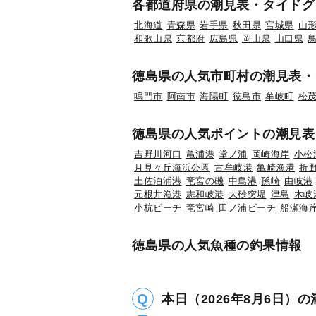
各都道府県の潮見表・タイドグ
北海道
青森県
岩手県
秋田県
宮城県
山
和歌山県
京都府
広島県
岡山県
山口県
徳島県の人気市町村の潮見表・
鳴門市
阿南市
海陽町
徳島市
牟岐町
松
徳島県の人気ポイントの潮見表
吉野川河口
亀浦港
堂ノ浦
岡崎海岸
小松
月見々丘海浜公園
古牟岐港
亀崎漁港
折
土佐泊浦港
竜宮の磯
中島港
孫崎
由岐港
元根井漁港
志和岐港
大砂突堤
津島
木岐
小杭ビーチ
竜宮崎
田ノ浦ビーチ
船瀬海
徳島県の人気魚種の釣果情報
本日（2026年8月6日）