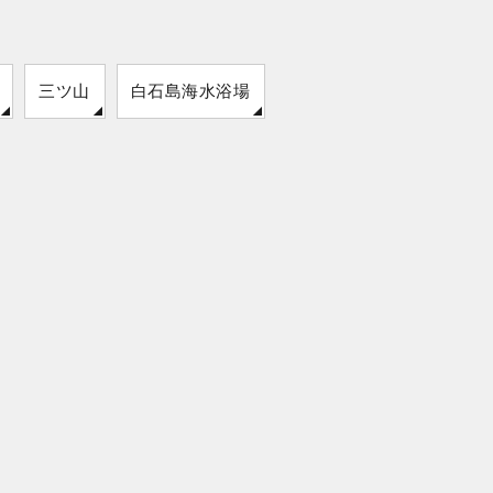
三ツ山
白石島海水浴場