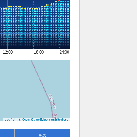
12:00
18:00
24:00
Leaflet
| ©
OpenStreetMap contributors
潮名