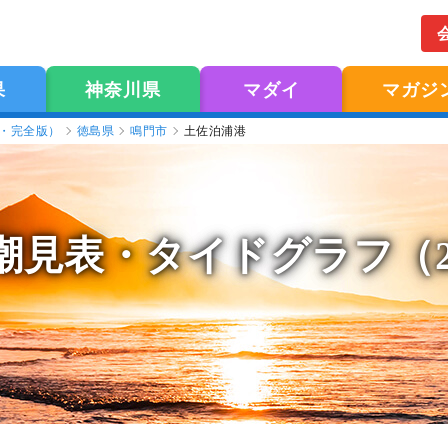
果
神奈川県
マダイ
マガジ
版・完全版）
徳島県
鳴門市
土佐泊浦港
潮見表
・タイドグラフ（2