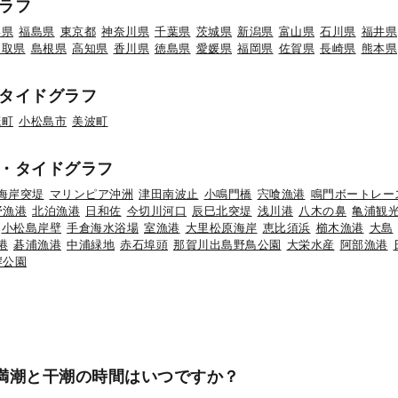
ラフ
形県
福島県
東京都
神奈川県
千葉県
茨城県
新潟県
富山県
石川県
福井県
鳥取県
島根県
高知県
香川県
徳島県
愛媛県
福岡県
佐賀県
長崎県
熊本県
タイドグラフ
茂町
小松島市
美波町
・タイドグラフ
海岸突堤
マリンピア沖洲
津田南波止
小鳴門橋
宍喰漁港
鳴門ボートレー
野漁港
北泊漁港
日和佐
今切川河口
辰巳北突堤
浅川港
八木の鼻
亀浦観
小松島岸壁
手倉海水浴場
室漁港
大里松原海岸
恵比須浜
櫛木漁港
大島
港
碁浦漁港
中浦緑地
赤石埠頭
那賀川出島野鳥公園
大栄水産
阿部漁港
岸公園
の満潮と干潮の時間はいつですか？