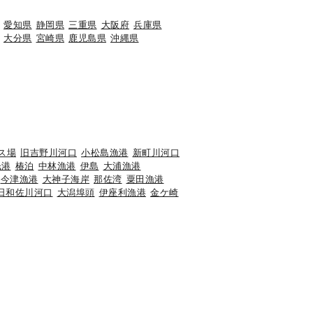
愛知県
静岡県
三重県
大阪府
兵庫県
大分県
宮崎県
鹿児島県
沖縄県
ス場
旧吉野川河口
小松島漁港
新町川河口
光港
椿泊
中林漁港
伊島
大浦漁港
今津漁港
大神子海岸
那佐湾
粟田漁港
日和佐川河口
大潟埠頭
伊座利漁港
金ケ崎