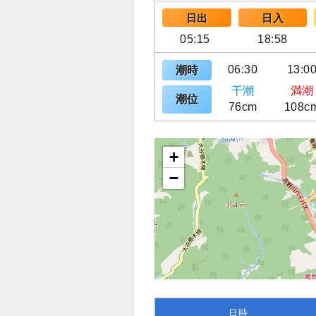
日出
日入
05:15
18:58
06:30
13:0
潮時
干潮
満潮
潮位
76cm
108c
+
−
日時