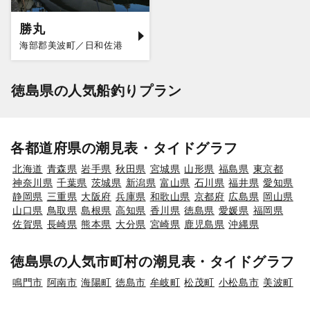
勝丸
海部郡美波町／日和佐港
徳島県の人気船釣りプラン
各都道府県の潮見表・タイドグラフ
北海道
青森県
岩手県
秋田県
宮城県
山形県
福島県
東京都
神奈川県
千葉県
茨城県
新潟県
富山県
石川県
福井県
愛知県
静岡県
三重県
大阪府
兵庫県
和歌山県
京都府
広島県
岡山県
山口県
鳥取県
島根県
高知県
香川県
徳島県
愛媛県
福岡県
佐賀県
長崎県
熊本県
大分県
宮崎県
鹿児島県
沖縄県
徳島県の人気市町村の潮見表・タイドグラフ
鳴門市
阿南市
海陽町
徳島市
牟岐町
松茂町
小松島市
美波町