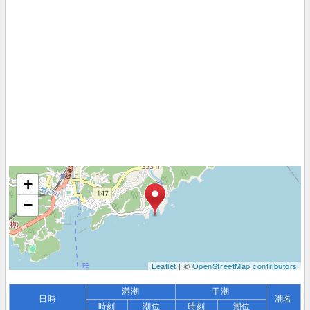
+
−
Leaflet
| ©
OpenStreetMap contributors
満潮
干潮
日時
潮名
時刻
潮位
時刻
潮位