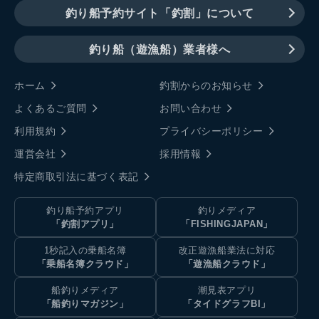
釣り船予約サイト「釣割」について
釣り船（遊漁船）業者様へ
ホーム
釣割からのお知らせ
よくあるご質問
お問い合わせ
利用規約
プライバシーポリシー
運営会社
採用情報
特定商取引法に基づく表記
釣り船予約アプリ
釣りメディア
「釣割アプリ」
「FISHINGJAPAN」
1秒記入の乗船名簿
改正遊漁船業法に対応
「乗船名簿クラウド」
「遊漁船クラウド」
船釣りメディア
潮見表アプリ
「船釣りマガジン」
「タイドグラフBI」