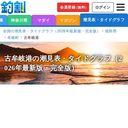
会員登録
ログイン
（無料）
潮見表・タイドグラフ
果
神奈川県
マダイ
マガジン
全国の潮見表・タイドグラフ（2026年最新版・完全版）
徳島県
牟岐町
古牟岐港
古牟岐港の潮見表
・タイドグラフ（2
026年最新版・完全版）