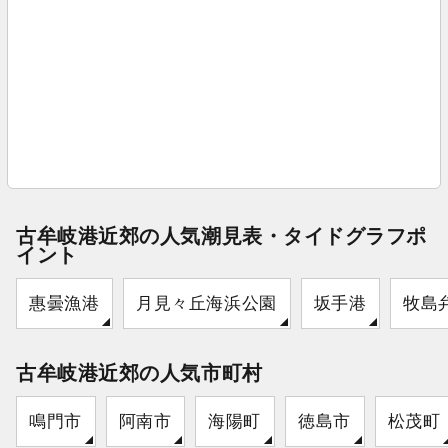
古牟岐港近郊の人気潮見表・タイドグラフポ
イント
惠曇漁港
月見々丘海浜公園
坂手港
牧島
古牟岐港近郊の人気市町村
鳴門市
阿南市
海陽町
徳島市
松茂町