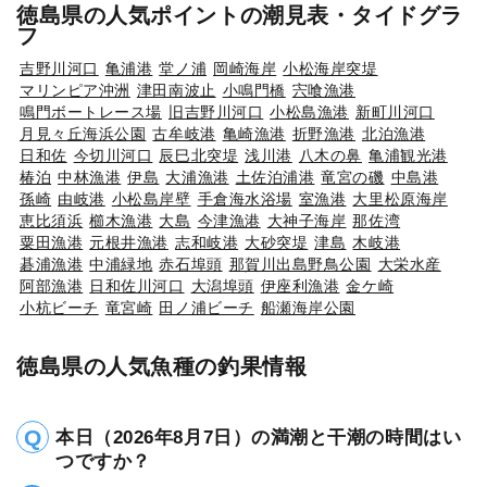
徳島県の人気ポイントの潮見表・タイドグラ
フ
吉野川河口
亀浦港
堂ノ浦
岡崎海岸
小松海岸突堤
マリンピア沖洲
津田南波止
小鳴門橋
宍喰漁港
鳴門ボートレース場
旧吉野川河口
小松島漁港
新町川河口
月見々丘海浜公園
古牟岐港
亀崎漁港
折野漁港
北泊漁港
日和佐
今切川河口
辰巳北突堤
浅川港
八木の鼻
亀浦観光港
椿泊
中林漁港
伊島
大浦漁港
土佐泊浦港
竜宮の磯
中島港
孫崎
由岐港
小松島岸壁
手倉海水浴場
室漁港
大里松原海岸
恵比須浜
櫛木漁港
大島
今津漁港
大神子海岸
那佐湾
粟田漁港
元根井漁港
志和岐港
大砂突堤
津島
木岐港
碁浦漁港
中浦緑地
赤石埠頭
那賀川出島野鳥公園
大栄水産
阿部漁港
日和佐川河口
大潟埠頭
伊座利漁港
金ケ崎
小杭ビーチ
竜宮崎
田ノ浦ビーチ
船瀬海岸公園
徳島県の人気魚種の釣果情報
本日（2026年8月7日）の満潮と干潮の時間はい
つですか？