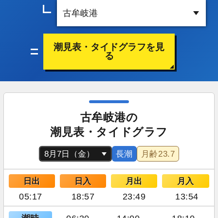
潮見表・タイドグラフを見
る
古牟岐港の
潮見表・タイドグラフ
長潮
月齢
23.7
日出
日入
月出
月入
05:17
18:57
23:49
13:54