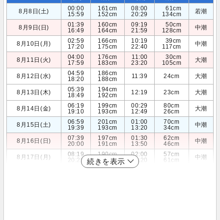
00:00
161cm
08:00
61cm
8月8日(土)
若潮
15:59
152cm
20:29
134cm
01:39
160cm
09:19
50cm
8月9日(日)
中潮
16:49
164cm
21:59
128cm
02:59
166cm
10:19
39cm
8月10日(月)
中潮
17:20
175cm
22:40
117cm
04:00
176cm
11:00
30cm
8月11日(火)
大潮
17:59
183cm
23:20
105cm
04:59
186cm
8月12日(水)
11:39
24cm
大潮
18:20
188cm
05:39
194cm
8月13日(木)
12:19
23cm
大潮
18:49
192cm
06:19
199cm
00:29
80cm
8月14日(金)
大潮
19:10
193cm
12:49
26cm
06:59
201cm
01:00
70cm
8月15日(土)
中潮
19:39
193cm
13:20
34cm
07:39
197cm
01:30
62cm
8月16日(日)
中潮
20:00
191cm
13:50
46cm
08:19
190cm
02:00
57cm
8月17日(月)
中潮
20:29
188cm
14:20
61cm
続きを表示