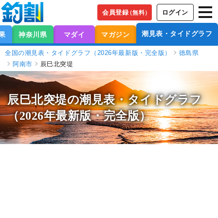
会員登録
ログイン
（無料）
潮見表・タイドグラフ
果
神奈川県
マダイ
マガジン
全国の潮見表・タイドグラフ（2026年最新版・完全版）
徳島県
阿南市
辰巳北突堤
辰巳北突堤の潮見表
・タイドグラフ
（2026年最新版・完全版）