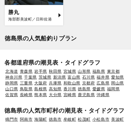
勝丸
海部郡美波町／日和佐港
徳島県の人気船釣りプラン
各都道府県の潮見表・タイドグラフ
北海道
青森県
岩手県
秋田県
宮城県
山形県
福島県
東京都
神奈川県
千葉県
茨城県
新潟県
富山県
石川県
福井県
愛知県
静岡県
三重県
大阪府
兵庫県
和歌山県
京都府
広島県
岡山県
山口県
鳥取県
島根県
高知県
香川県
徳島県
愛媛県
福岡県
佐賀県
長崎県
熊本県
大分県
宮崎県
鹿児島県
沖縄県
徳島県の人気市町村の潮見表・タイドグラフ
鳴門市
阿南市
海陽町
徳島市
牟岐町
松茂町
小松島市
美波町