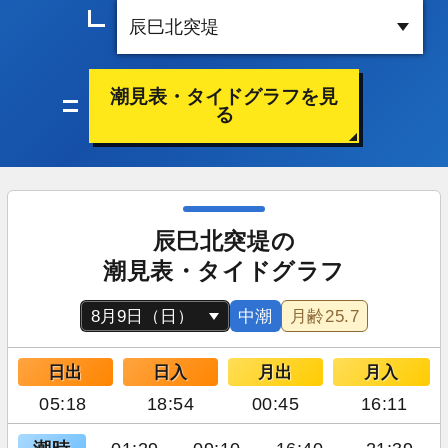
潮見表・タイドグラフを見
る
辰巳北突堤の
潮見表・タイドグラフ
中潮
月齢
25.7
日出
日入
月出
月入
05:18
18:54
00:45
16:11