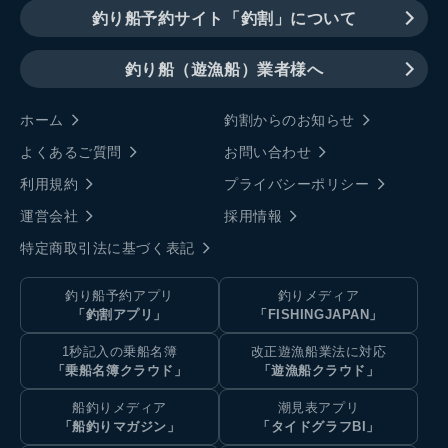
釣り船予約サイト「釣割」について
釣り船（遊漁船）業者様へ
ホーム
釣割からのお知らせ
よくあるご質問
お問い合わせ
利用規約
プライバシーポリシー
運営会社
採用情報
特定商取引法に基づく表記
釣り船予約アプリ
釣りメディア
「釣割アプリ」
「FISHINGJAPAN」
1秒記入の乗船名簿
改正遊漁船業法に対応
「乗船名簿クラウド」
「遊漁船クラウド」
船釣りメディア
潮見表アプリ
「船釣りマガジン」
「タイドグラフBI」