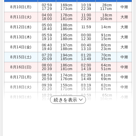
02:59
169cm
10:19
28cm
8月10日(月)
中潮
17:29
173cm
22:39
117cm
04:00
178cm
11:00
18cm
8月11日(火)
大潮
18:00
181cm
23:29
104cm
05:00
188cm
8月12日(水)
11:59
14cm
大潮
18:40
186cm
05:59
195cm
00:00
91cm
8月13日(木)
大潮
19:10
188cm
12:30
15cm
06:40
197cm
00:40
80cm
8月14日(金)
大潮
19:40
188cm
13:10
23cm
07:20
194cm
01:20
70cm
8月15日(土)
中潮
20:09
185cm
13:49
35cm
08:00
186cm
02:00
64cm
8月16日(日)
中潮
20:39
181cm
14:19
51cm
08:59
174cm
02:39
61cm
8月17日(月)
中潮
20:59
176cm
14:49
69cm
09:39
159cm
03:19
62cm
8月18日(火)
中潮
21:20
171cm
15:10
87cm
10:29
144cm
03:59
65cm
8月19日(水)
小潮
21:40
166cm
15:30
104cm
続きを表示