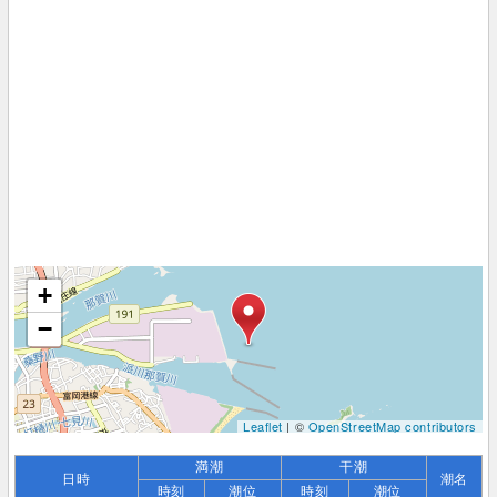
+
−
Leaflet
| ©
OpenStreetMap contributors
満潮
干潮
日時
潮名
時刻
潮位
時刻
潮位