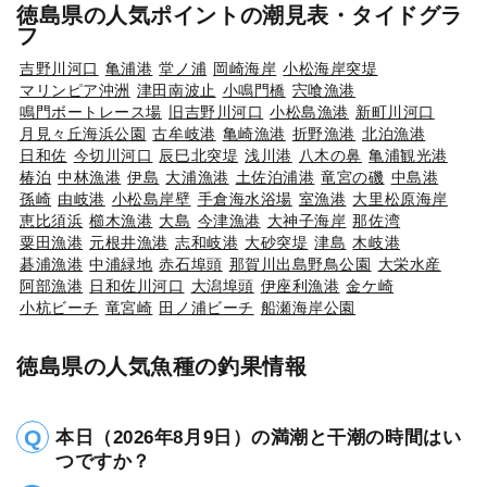
徳島県の人気ポイントの潮見表・タイドグラ
フ
吉野川河口
亀浦港
堂ノ浦
岡崎海岸
小松海岸突堤
マリンピア沖洲
津田南波止
小鳴門橋
宍喰漁港
鳴門ボートレース場
旧吉野川河口
小松島漁港
新町川河口
月見々丘海浜公園
古牟岐港
亀崎漁港
折野漁港
北泊漁港
日和佐
今切川河口
辰巳北突堤
浅川港
八木の鼻
亀浦観光港
椿泊
中林漁港
伊島
大浦漁港
土佐泊浦港
竜宮の磯
中島港
孫崎
由岐港
小松島岸壁
手倉海水浴場
室漁港
大里松原海岸
恵比須浜
櫛木漁港
大島
今津漁港
大神子海岸
那佐湾
粟田漁港
元根井漁港
志和岐港
大砂突堤
津島
木岐港
碁浦漁港
中浦緑地
赤石埠頭
那賀川出島野鳥公園
大栄水産
阿部漁港
日和佐川河口
大潟埠頭
伊座利漁港
金ケ崎
小杭ビーチ
竜宮崎
田ノ浦ビーチ
船瀬海岸公園
徳島県の人気魚種の釣果情報
本日（2026年8月9日）の満潮と干潮の時間はい
つですか？