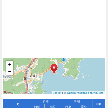
+
−
Leaflet
| ©
OpenStreetMap contributors
満潮
干潮
日時
潮名
時刻
潮位
時刻
潮位