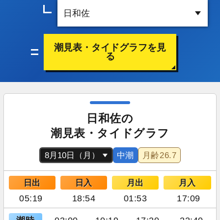
潮見表・タイドグラフを見
る
日和佐の
潮見表・タイドグラフ
中潮
月齢
26.7
日出
日入
月出
月入
05:19
18:54
01:53
17:09