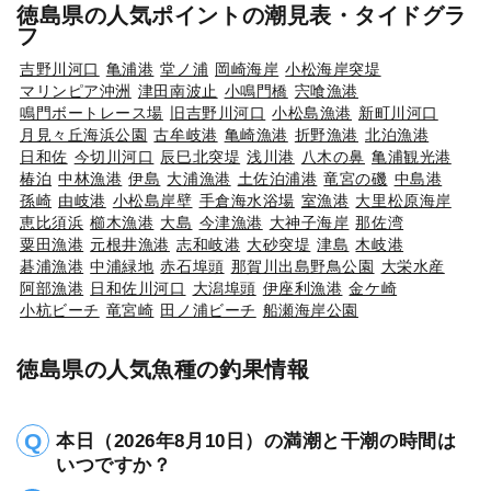
徳島県の人気ポイントの潮見表・タイドグラ
フ
吉野川河口
亀浦港
堂ノ浦
岡崎海岸
小松海岸突堤
マリンピア沖洲
津田南波止
小鳴門橋
宍喰漁港
鳴門ボートレース場
旧吉野川河口
小松島漁港
新町川河口
月見々丘海浜公園
古牟岐港
亀崎漁港
折野漁港
北泊漁港
日和佐
今切川河口
辰巳北突堤
浅川港
八木の鼻
亀浦観光港
椿泊
中林漁港
伊島
大浦漁港
土佐泊浦港
竜宮の磯
中島港
孫崎
由岐港
小松島岸壁
手倉海水浴場
室漁港
大里松原海岸
恵比須浜
櫛木漁港
大島
今津漁港
大神子海岸
那佐湾
粟田漁港
元根井漁港
志和岐港
大砂突堤
津島
木岐港
碁浦漁港
中浦緑地
赤石埠頭
那賀川出島野鳥公園
大栄水産
阿部漁港
日和佐川河口
大潟埠頭
伊座利漁港
金ケ崎
小杭ビーチ
竜宮崎
田ノ浦ビーチ
船瀬海岸公園
徳島県の人気魚種の釣果情報
本日（2026年8月10日）の満潮と干潮の時間は
いつですか？