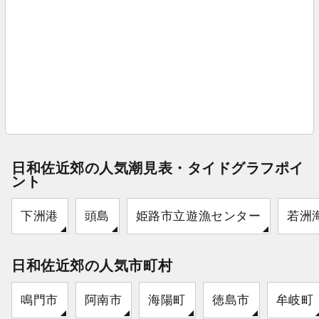
日和佐近郊の人気潮見表・タイドグラフポイ
ント
下洲港
頭島
姫路市立遊漁センター
若洲
日和佐近郊の人気市町村
鳴門市
阿南市
海陽町
徳島市
牟岐町