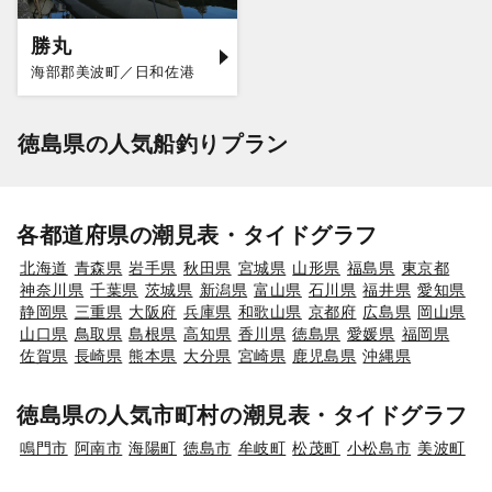
勝丸
海部郡美波町／日和佐港
徳島県の人気船釣りプラン
各都道府県の潮見表・タイドグラフ
北海道
青森県
岩手県
秋田県
宮城県
山形県
福島県
東京都
神奈川県
千葉県
茨城県
新潟県
富山県
石川県
福井県
愛知県
静岡県
三重県
大阪府
兵庫県
和歌山県
京都府
広島県
岡山県
山口県
鳥取県
島根県
高知県
香川県
徳島県
愛媛県
福岡県
佐賀県
長崎県
熊本県
大分県
宮崎県
鹿児島県
沖縄県
徳島県の人気市町村の潮見表・タイドグラフ
鳴門市
阿南市
海陽町
徳島市
牟岐町
松茂町
小松島市
美波町