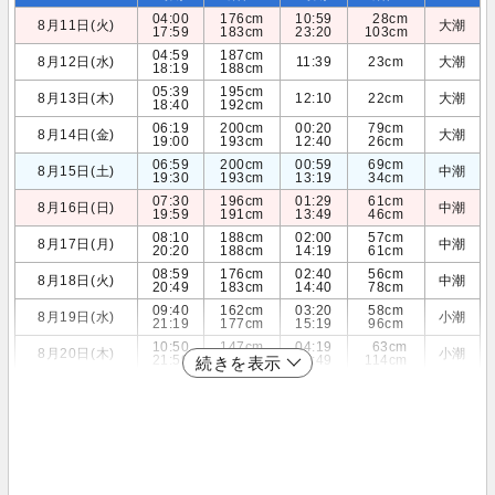
04:00
176cm
10:59
28cm
8月11日(火)
大潮
17:59
183cm
23:20
103cm
04:59
187cm
8月12日(水)
11:39
23cm
大潮
18:19
188cm
05:39
195cm
8月13日(木)
12:10
22cm
大潮
18:40
192cm
06:19
200cm
00:20
79cm
8月14日(金)
大潮
19:00
193cm
12:40
26cm
06:59
200cm
00:59
69cm
8月15日(土)
中潮
19:30
193cm
13:19
34cm
07:30
196cm
01:29
61cm
8月16日(日)
中潮
19:59
191cm
13:49
46cm
08:10
188cm
02:00
57cm
8月17日(月)
中潮
20:20
188cm
14:19
61cm
08:59
176cm
02:40
56cm
8月18日(火)
中潮
20:49
183cm
14:40
78cm
09:40
162cm
03:20
58cm
8月19日(水)
小潮
21:19
177cm
15:19
96cm
10:50
147cm
04:19
63cm
8月20日(木)
小潮
21:59
169cm
15:49
114cm
続きを表示