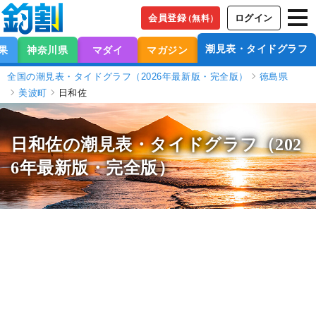
会員登録
ログイン
（無料）
潮見表・タイドグラフ
果
神奈川県
マダイ
マガジン
全国の潮見表・タイドグラフ（2026年最新版・完全版）
徳島県
美波町
日和佐
日和佐の潮見表
・タイドグラフ（202
6年最新版・完全版）