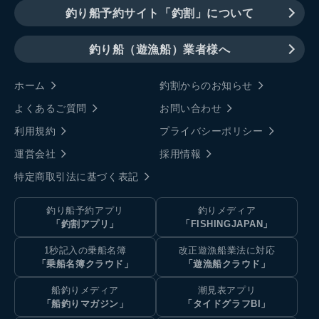
釣り船予約サイト「釣割」について
釣り船（遊漁船）業者様へ
ホーム
釣割からのお知らせ
よくあるご質問
お問い合わせ
利用規約
プライバシーポリシー
運営会社
採用情報
特定商取引法に基づく表記
釣り船予約アプリ
釣りメディア
「釣割アプリ」
「FISHINGJAPAN」
1秒記入の乗船名簿
改正遊漁船業法に対応
「乗船名簿クラウド」
「遊漁船クラウド」
船釣りメディア
潮見表アプリ
「船釣りマガジン」
「タイドグラフBI」