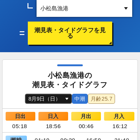
潮見表・タイドグラフを見
る
小松島漁港の
潮見表・タイドグラフ
中潮
月齢
25.7
日出
日入
月出
月入
05:18
18:56
00:46
16:12