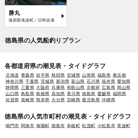
勝丸
海部郡美波町／日和佐港
徳島県の人気船釣りプラン
各都道府県の潮見表・タイドグラフ
北海道
青森県
岩手県
秋田県
宮城県
山形県
福島県
東京都
神奈川県
千葉県
茨城県
新潟県
富山県
石川県
福井県
愛知県
静岡県
三重県
大阪府
兵庫県
和歌山県
京都府
広島県
岡山県
山口県
鳥取県
島根県
高知県
香川県
徳島県
愛媛県
福岡県
佐賀県
長崎県
熊本県
大分県
宮崎県
鹿児島県
沖縄県
徳島県の人気市町村の潮見表・タイドグラフ
鳴門市
阿南市
海陽町
徳島市
牟岐町
松茂町
小松島市
美波町