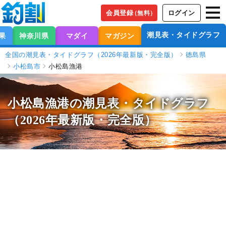
会員登録
ログイン
（無料）
潮見表・タイドグラフ
果
神奈川県
マダイ
マガジン
全国の潮見表・タイドグラフ（2026年最新版・完全版）
徳島県
小松島市
小松島漁港
小松島漁港の潮見表
・タイドグラフ
（2026年最新版・完全版）