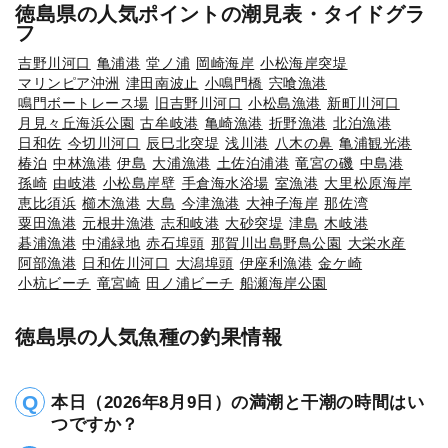
徳島県の人気ポイントの潮見表・タイドグラ
フ
吉野川河口
亀浦港
堂ノ浦
岡崎海岸
小松海岸突堤
マリンピア沖洲
津田南波止
小鳴門橋
宍喰漁港
鳴門ボートレース場
旧吉野川河口
小松島漁港
新町川河口
月見々丘海浜公園
古牟岐港
亀崎漁港
折野漁港
北泊漁港
日和佐
今切川河口
辰巳北突堤
浅川港
八木の鼻
亀浦観光港
椿泊
中林漁港
伊島
大浦漁港
土佐泊浦港
竜宮の磯
中島港
孫崎
由岐港
小松島岸壁
手倉海水浴場
室漁港
大里松原海岸
恵比須浜
櫛木漁港
大島
今津漁港
大神子海岸
那佐湾
粟田漁港
元根井漁港
志和岐港
大砂突堤
津島
木岐港
碁浦漁港
中浦緑地
赤石埠頭
那賀川出島野鳥公園
大栄水産
阿部漁港
日和佐川河口
大潟埠頭
伊座利漁港
金ケ崎
小杭ビーチ
竜宮崎
田ノ浦ビーチ
船瀬海岸公園
徳島県の人気魚種の釣果情報
本日（2026年8月9日）の満潮と干潮の時間はい
つですか？