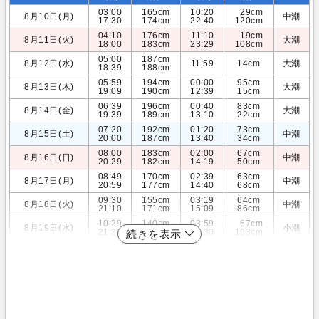
03:00
165cm
10:20
29cm
8月10日(月)
中潮
17:30
174cm
22:40
120cm
04:10
176cm
11:10
19cm
8月11日(火)
大潮
18:00
183cm
23:29
108cm
05:00
187cm
8月12日(水)
11:59
14cm
大潮
18:39
188cm
05:59
194cm
00:00
95cm
8月13日(木)
大潮
19:09
190cm
12:39
15cm
06:39
196cm
00:40
83cm
8月14日(金)
大潮
19:39
189cm
13:10
22cm
07:20
192cm
01:20
73cm
8月15日(土)
中潮
20:00
187cm
13:40
34cm
08:00
183cm
02:00
67cm
8月16日(日)
中潮
20:29
182cm
14:19
50cm
08:49
170cm
02:39
63cm
8月17日(月)
中潮
20:59
177cm
14:40
68cm
09:30
155cm
03:19
64cm
8月18日(火)
中潮
21:10
171cm
15:09
86cm
10:29
140cm
03:59
67cm
8月19日(水)
小潮
21:30
165cm
15:30
103cm
続きを表示