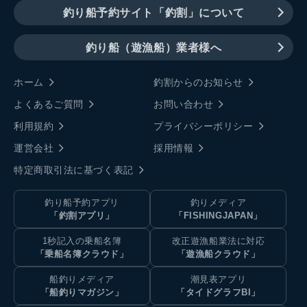
釣り船予約サイト「釣割」について
釣り船（遊漁船）業者様へ
ホーム
釣割からのお知らせ
よくあるご質問
お問い合わせ
利用規約
プライバシーポリシー
運営会社
採用情報
特定商取引法に基づく表記
釣り船予約アプリ
釣りメディア
「釣割アプリ」
「FISHINGJAPAN」
1秒記入の乗船名簿
改正遊漁船業法に対応
「乗船名簿クラウド」
「遊漁船クラウド」
船釣りメディア
潮見表アプリ
「船釣りマガジン」
「タイドグラフBI」