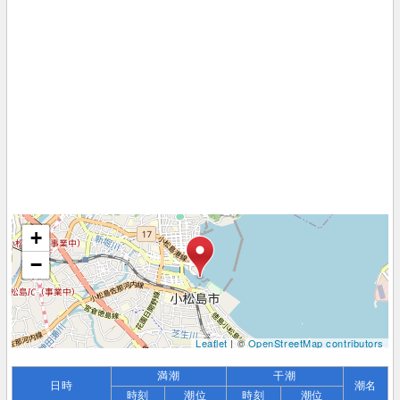
+
−
Leaflet
| ©
OpenStreetMap contributors
満潮
干潮
日時
潮名
時刻
潮位
時刻
潮位