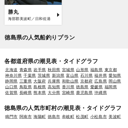
勝丸
海部郡美波町／日和佐港
徳島県の人気船釣りプラン
各都道府県の潮見表・タイドグラフ
北海道
青森県
岩手県
秋田県
宮城県
山形県
福島県
東京都
神奈川県
千葉県
茨城県
新潟県
富山県
石川県
福井県
愛知県
静岡県
三重県
大阪府
兵庫県
和歌山県
京都府
広島県
岡山県
山口県
鳥取県
島根県
高知県
香川県
徳島県
愛媛県
福岡県
佐賀県
長崎県
熊本県
大分県
宮崎県
鹿児島県
沖縄県
徳島県の人気市町村の潮見表・タイドグラフ
鳴門市
阿南市
海陽町
徳島市
牟岐町
松茂町
小松島市
美波町