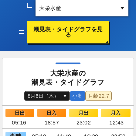
潮見表・タイドグラフを見
る
大栄水産の
潮見表・タイドグラフ
小潮
月齢
22.7
日出
日入
月出
月入
05:16
18:57
23:02
12:43