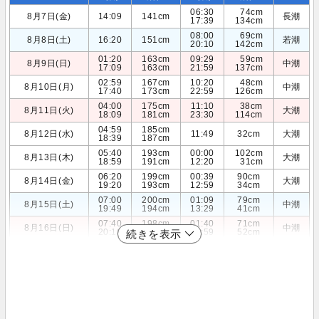
06:30
74cm
8月7日(金)
14:09
141cm
長潮
17:39
134cm
08:00
69cm
8月8日(土)
16:20
151cm
若潮
20:10
142cm
01:20
163cm
09:29
59cm
8月9日(日)
中潮
17:09
163cm
21:59
137cm
02:59
167cm
10:20
48cm
8月10日(月)
中潮
17:40
173cm
22:59
126cm
04:00
175cm
11:10
38cm
8月11日(火)
大潮
18:09
181cm
23:30
114cm
04:59
185cm
8月12日(水)
11:49
32cm
大潮
18:39
187cm
05:40
193cm
00:00
102cm
8月13日(木)
大潮
18:59
191cm
12:20
31cm
06:20
199cm
00:39
90cm
8月14日(金)
大潮
19:20
193cm
12:59
34cm
07:00
200cm
01:09
79cm
8月15日(土)
中潮
19:49
194cm
13:29
41cm
07:40
198cm
01:40
71cm
8月16日(日)
中潮
20:10
193cm
13:59
52cm
続きを表示