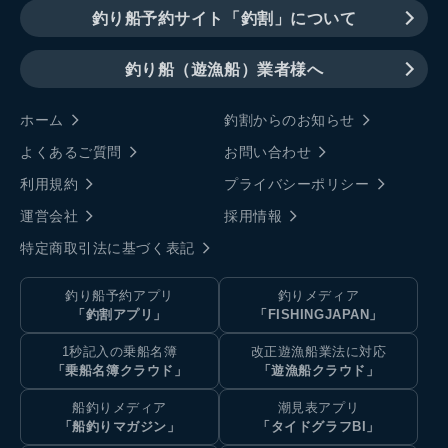
釣り船予約サイト「釣割」について
釣り船（遊漁船）業者様へ
ホーム
釣割からのお知らせ
よくあるご質問
お問い合わせ
利用規約
プライバシーポリシー
運営会社
採用情報
特定商取引法に基づく表記
釣り船予約アプリ
釣りメディア
「釣割アプリ」
「FISHINGJAPAN」
1秒記入の乗船名簿
改正遊漁船業法に対応
「乗船名簿クラウド」
「遊漁船クラウド」
船釣りメディア
潮見表アプリ
「船釣りマガジン」
「タイドグラフBI」