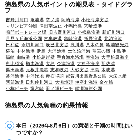
徳島県の人気ポイントの潮見表・タイドグラ
フ
吉野川河口
亀浦港
堂ノ浦
岡崎海岸
小松海岸突堤
マリンピア沖洲
津田南波止
小鳴門橋
宍喰漁港
鳴門ボートレース場
旧吉野川河口
小松島漁港
新町川河口
月見々丘海浜公園
古牟岐港
亀崎漁港
折野漁港
北泊漁港
日和佐
今切川河口
辰巳北突堤
浅川港
八木の鼻
亀浦観光港
椿泊
中林漁港
伊島
大浦漁港
土佐泊浦港
竜宮の磯
中島港
孫崎
由岐港
小松島岸壁
手倉海水浴場
室漁港
大里松原海岸
恵比須浜
櫛木漁港
大島
今津漁港
大神子海岸
那佐湾
粟田漁港
元根井漁港
志和岐港
大砂突堤
津島
木岐港
碁浦漁港
中浦緑地
赤石埠頭
那賀川出島野鳥公園
大栄水産
阿部漁港
日和佐川河口
大潟埠頭
伊座利漁港
金ケ崎
小杭ビーチ
竜宮崎
田ノ浦ビーチ
船瀬海岸公園
徳島県の人気魚種の釣果情報
本日（2026年8月6日）の満潮と干潮の時間はい
つですか？