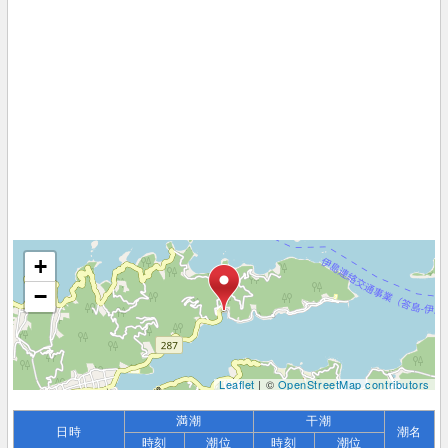
+
−
Leaflet
| ©
OpenStreetMap contributors
満潮
干潮
日時
潮名
時刻
潮位
時刻
潮位