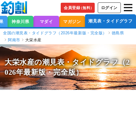
会員登録
ログイン
（無料）
潮見表・タイドグラフ
果
神奈川県
マダイ
マガジン
全国の潮見表・タイドグラフ（2026年最新版・完全版）
徳島県
阿南市
大栄水産
大栄水産の潮見表
・タイドグラフ（2
026年最新版・完全版）