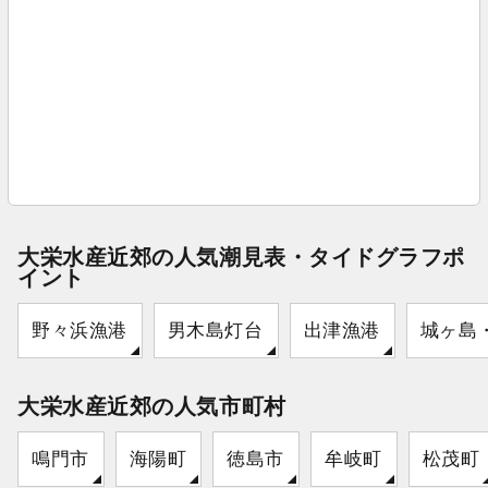
大栄水産近郊の人気潮見表・タイドグラフポ
イント
野々浜漁港
男木島灯台
出津漁港
城ヶ島
大栄水産近郊の人気市町村
鳴門市
海陽町
徳島市
牟岐町
松茂町