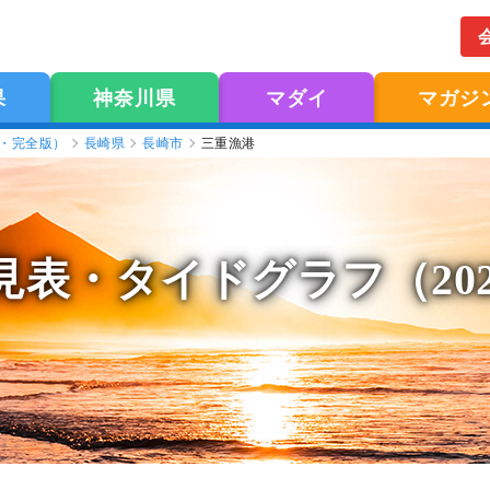
果
神奈川県
マダイ
マガジ
版・完全版）
長崎県
長崎市
三重漁港
見表
・タイドグラフ（20