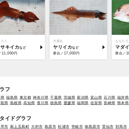
たろう
大源丸
ももたろ
ンサキイカ
ヤリイカ
マダ
11,000
17,000
1
／
円
乗合／
円
乗合／
ラフ
形県
福島県
東京都
神奈川県
千葉県
茨城県
新潟県
富山県
石川県
福井県
鳥取県
島根県
高知県
香川県
徳島県
愛媛県
福岡県
佐賀県
長崎県
熊本県
タイドグラフ
諫早市
新上五島町
大村市
島原市
松浦市
壱岐市
南島原市
雲仙市
対馬市