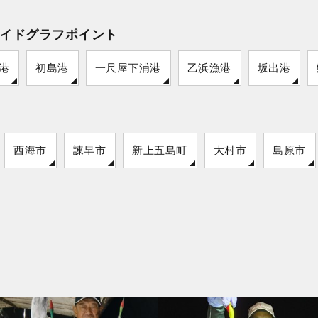
イドグラフポイント
港
初島港
一尺屋下浦港
乙浜漁港
坂出港
西海市
諫早市
新上五島町
大村市
島原市