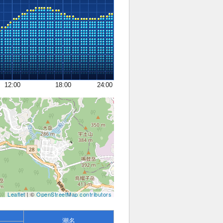
12:00
18:00
24:00
Leaflet
| ©
OpenStreetMap contributors
潮名