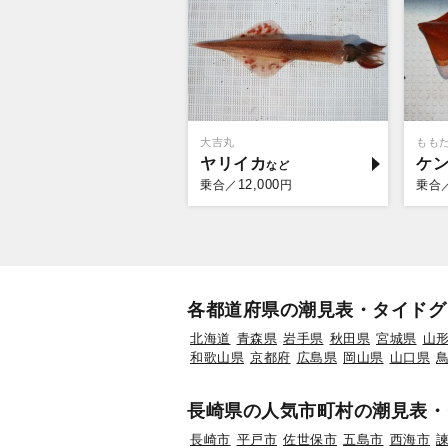
大吉丸
もも
ヤリイカ
ケ
12,000
乗合／
円
乗合
各都道府県の潮見表・タイドグ
北海道
青森県
岩手県
秋田県
宮城県
山
和歌山県
京都府
広島県
岡山県
山口県
長崎県の人気市町村の潮見表・
長崎市
平戸市
佐世保市
五島市
西海市