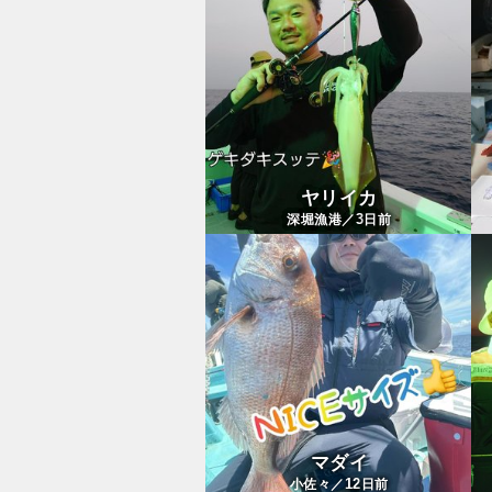
ヤリイカ
3
深堀漁港／
日前
マダイ
12
小佐々／
日前