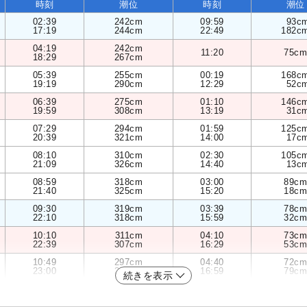
時刻
潮位
時刻
潮位
02:39
242cm
09:59
93c
17:19
244cm
22:49
182c
04:19
242cm
11:20
75cm
18:29
267cm
05:39
255cm
00:19
168c
19:19
290cm
12:29
52c
06:39
275cm
01:10
146c
19:59
308cm
13:19
31c
07:29
294cm
01:59
125c
20:39
321cm
14:00
17c
08:10
310cm
02:30
105c
21:09
326cm
14:40
13c
08:59
318cm
03:00
89cm
21:40
325cm
15:20
18cm
09:30
319cm
03:39
78cm
22:10
318cm
15:59
32cm
10:10
311cm
04:10
73cm
22:39
307cm
16:29
53cm
10:49
297cm
04:40
72cm
23:00
293cm
16:59
79cm
続きを表示