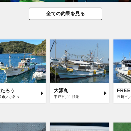
全ての釣果を見る
もたろう
大源丸
FRE
保市／小佐々
平戸市／白浜港
長崎市