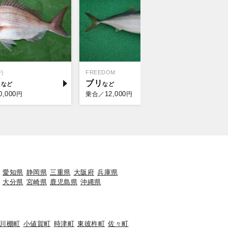
う
FREEDOM
イ
ブリ
0,000
12,000
円
乗合／
円
愛知県
静岡県
三重県
大阪府
兵庫県
大分県
宮崎県
鹿児島県
沖縄県
川棚町
小値賀町
時津町
東彼杵町
佐々町