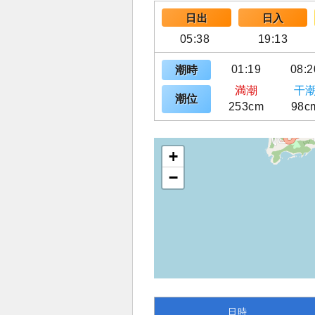
日出
日入
05:38
19:13
01:19
08:2
潮時
満潮
干
潮位
253cm
98c
+
−
日時