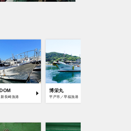
EDOM
博栄丸
海栄丸
／新長崎漁港
平戸市／早福漁港
平戸市／早