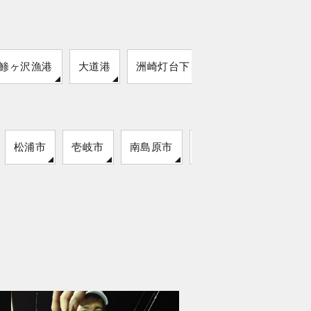
鯵ヶ沢漁港
大道港
洲崎灯台下
松浦市
壱岐市
南島原市
雲仙市
対馬市