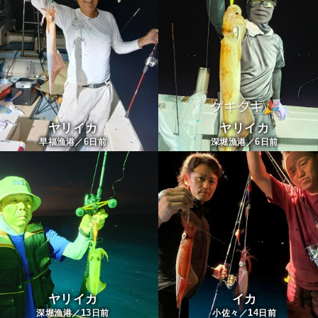
ヤリイカ
ヤリイカ
6
6
早福漁港／
日前
深堀漁港／
日前
ヤリイカ
イカ
13
14
深堀漁港／
日前
小佐々／
日前