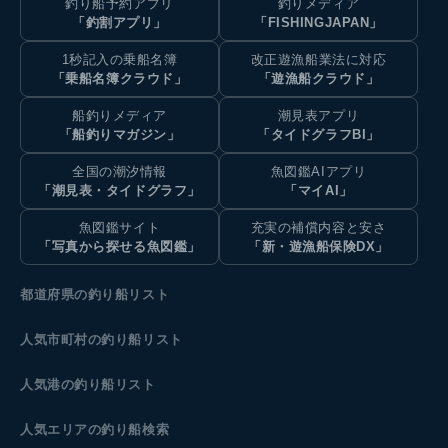
釣り船予約アプリ
釣りメディア
「釣割アプリ」
「FISHINGJAPAN」
1秒記入の乗船名簿
改正遊漁船業法に対応
「乗船名簿クラウド」
「遊漁船クラウド」
船釣りメディア
潮見表アプリ
「船釣りマガジン」
「タイドグラフBI」
全国の潮汐情報
魚図鑑AIアプリ
「潮見表・タイドグラフ」
「マイAI」
魚図鑑サイト
充実の補償内容と安さ
「写真から探せる魚図鑑」
「新・遊漁船保険DX」
都道府県の釣り船リスト
人気市町村の釣り船リスト
人気港の釣り船リスト
人気エリアの釣り船検索