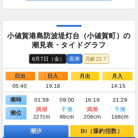
小値賀港島防波堤灯台（小値賀町）の
潮見表・タイドグラフ
8月7日（金）
長潮
月齢
23.7
日出
日入
月出
月入
05:40
19:18
14:15
潮時
01:59
09:00
16:19
21:29
満潮
干潮
満潮
干潮
潮位
227cm
89cm
209cm
168cm
潮汐
BI（爆釣指数）