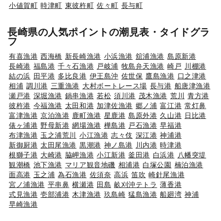
小値賀町
時津町
東彼杵町
佐々町
長与町
長崎県の人気ポイントの潮見表・タイドグラ
フ
有喜漁港
西海橋
新長崎漁港
小浜漁港
舘浦漁港
島原新港
長崎港
福島港
千々石漁港
戸岐浦
牧島弁天漁港
崎戸
川棚港
結の浜
田平港
多比良港
伊王島沖
佐世保
鷹島漁港
口之津港
相浦
調川港
三重漁港
大村ボートレース場
長与港
船唐津漁港
瀬戸港
深堀漁港
鍋串漁港
若松
須川港
茂木漁港
荒川
青方港
彼杵港
今福漁港
太田和港
加津佐漁港
郷ノ浦
富江港
常灯鼻
富津漁港
京泊漁港
鹿町漁港
星鹿港
島原外港
久山港
日比港
俵ヶ浦港
野母新港
網場漁港
樺島港
戸石漁港
早福港
布津漁港
玉之浦荒川
小江漁港
志々伎
深江港
神浦港
新御厨港
太田尾漁港
黒潮港
神ノ島港
川内港
時津港
根獅子港
大崎港
脇岬漁港
小江新港
釜田港
白浜港
八幡突堤
観潮橋
池下漁港
マリア観音地磯
相浦港
白塚公園
楠泊漁港
面高港
玉之浦
為石漁港
佐須奈
高浜
笛吹
崎針尾漁港
宮ノ浦漁港
平串鼻
横瀬港
田島
畝刈沖テトラ
薄香港
式見漁港
壱部浦港
木津漁港
玖島崎
猛島漁港
船廻湾
神浦
早崎漁港