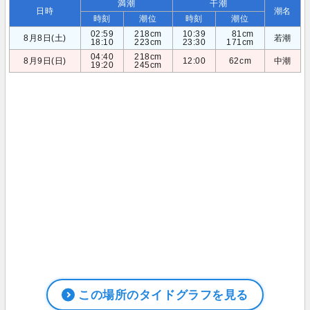
満潮
干潮
日時
潮名
時刻
潮位
時刻
潮位
02:59
218cm
10:39
81cm
8月8日(土)
若潮
18:10
223cm
23:30
171cm
04:40
218cm
8月9日(日)
12:00
62cm
中潮
19:20
245cm
この場所のタイドグラフを見る