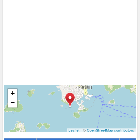
+
−
Leaflet
| ©
OpenStreetMap contributors