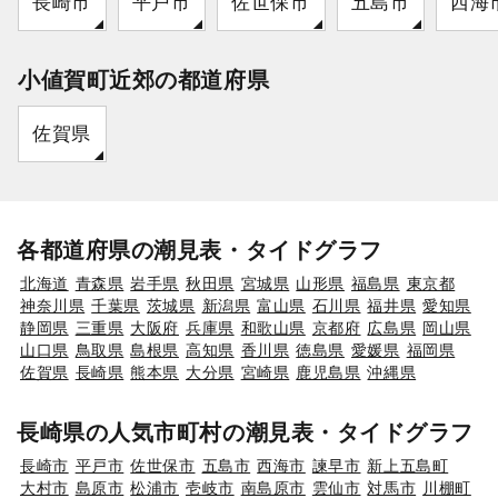
長崎市
平戸市
佐世保市
五島市
西海
小値賀町近郊の都道府県
佐賀県
各都道府県の潮見表・タイドグラフ
北海道
青森県
岩手県
秋田県
宮城県
山形県
福島県
東京都
神奈川県
千葉県
茨城県
新潟県
富山県
石川県
福井県
愛知県
静岡県
三重県
大阪府
兵庫県
和歌山県
京都府
広島県
岡山県
山口県
鳥取県
島根県
高知県
香川県
徳島県
愛媛県
福岡県
佐賀県
長崎県
熊本県
大分県
宮崎県
鹿児島県
沖縄県
長崎県の人気市町村の潮見表・タイドグラフ
長崎市
平戸市
佐世保市
五島市
西海市
諫早市
新上五島町
大村市
島原市
松浦市
壱岐市
南島原市
雲仙市
対馬市
川棚町