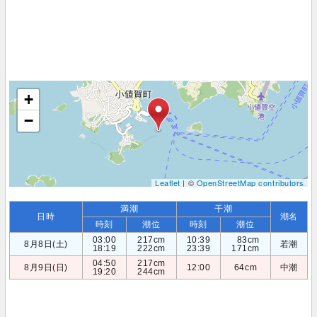
+
−
Leaflet
| ©
OpenStreetMap contributors
満潮
干潮
日時
潮名
時刻
潮位
時刻
潮位
03:00
217cm
10:39
83cm
8月8日(土)
若潮
18:19
222cm
23:39
171cm
04:50
217cm
8月9日(日)
12:00
64cm
中潮
19:20
244cm