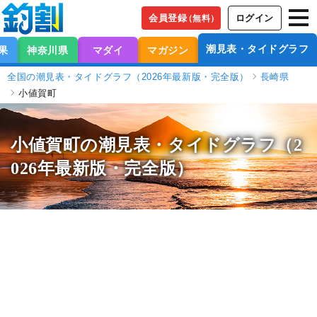
会員登録
ログイン
（無料）
潮見表・タイドグラフ
果
神奈川県
マダイ
マガジン
全国の潮見表・タイドグラフ（2026年最新版・完全版）
長崎県
小値賀町
小値賀町の潮見表
・タイドグラフ（2
026年最新版・完全版）