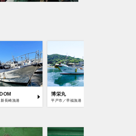
EDOM
博栄丸
海栄丸
／新長崎漁港
平戸市／早福漁港
平戸市／早