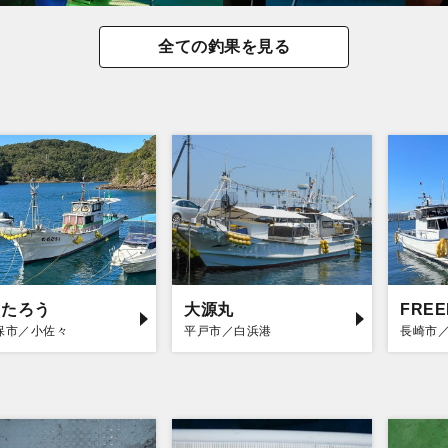
全ての釣果を見る
もたろう
大源丸
FRE
保市／小佐々
平戸市／白浜港
長崎市