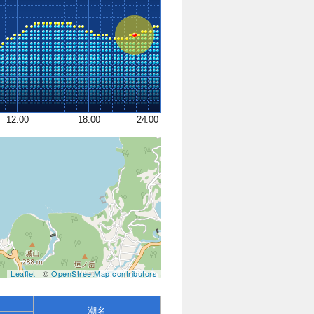
12:00
18:00
24:00
Leaflet
| ©
OpenStreetMap contributors
潮名