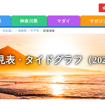
果
神奈川県
マダイ
マガジ
版・完全版）
長崎県
平戸市
舘浦漁港
見表
・タイドグラフ（20