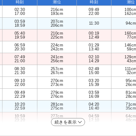
時刻
潮位
時刻
潮位
02:30
216cm
09:49
100c
17:00
193cm
22:00
162c
03:59
207cm
11:30
94cm
18:59
206cm
05:40
210cm
00:19
160c
19:59
225cm
12:49
77c
06:59
224cm
01:29
146c
20:30
242cm
13:40
59c
07:49
241cm
02:10
129c
21:00
256cm
14:29
43c
08:30
257cm
02:49
111c
21:30
267cm
15:00
32c
09:10
270cm
03:20
95cm
22:00
273cm
15:39
26cm
09:49
279cm
03:59
81cm
22:29
276cm
16:09
28cm
10:20
281cm
04:20
71cm
22:59
275cm
16:40
35cm
10:59
277cm
04:59
64cm
23:20
270cm
17:10
48cm
続きを表示