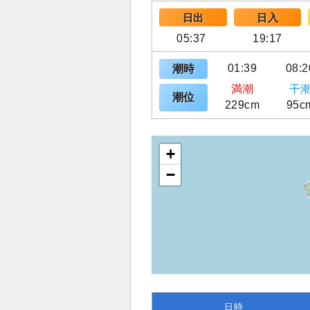
日出
日入
05:37
19:17
01:39
08:2
潮時
満潮
干
潮位
229cm
95c
+
−
日時