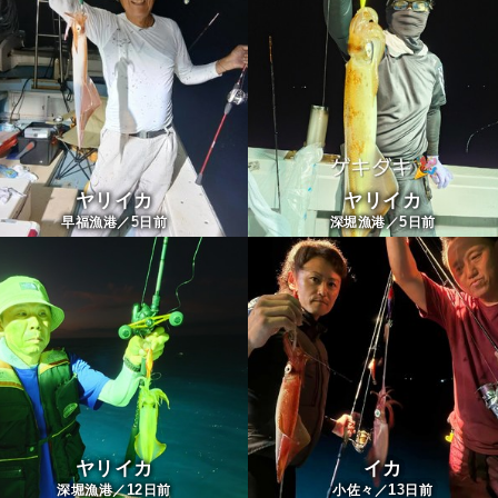
ヤリイカ
ヤリイカ
5
5
早福漁港／
日前
深堀漁港／
日前
ヤリイカ
イカ
12
13
深堀漁港／
日前
小佐々／
日前