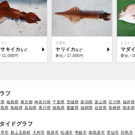
たろう
大源丸
ももたろ
ンサキイカ
ヤリイカ
マダ
11,000
17,000
1
／
円
乗合／
円
乗合／
ラフ
形県
福島県
東京都
神奈川県
千葉県
茨城県
新潟県
富山県
石川県
福井県
鳥取県
島根県
高知県
香川県
徳島県
愛媛県
福岡県
佐賀県
長崎県
熊本県
タイドグラフ
諫早市
新上五島町
大村市
島原市
松浦市
壱岐市
南島原市
雲仙市
対馬市