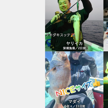
ヤリイカ
2
深堀漁港／
日前
マダイ
11
小佐々／
日前