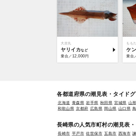
大吉丸
もも
ヤリイカ
ケ
12,000
乗合／
円
乗合
各都道府県の潮見表・タイドグ
北海道
青森県
岩手県
秋田県
宮城県
山
和歌山県
京都府
広島県
岡山県
山口県
長崎県の人気市町村の潮見表・
長崎市
平戸市
佐世保市
五島市
西海市