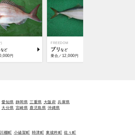
う
FREEDOM
イ
ブリ
0,000
12,000
円
乗合／
円
愛知県
静岡県
三重県
大阪府
兵庫県
大分県
宮崎県
鹿児島県
沖縄県
川棚町
小値賀町
時津町
東彼杵町
佐々町