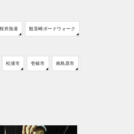
桜井漁港
観音崎ボードウォーク
保田漁港
松浦市
壱岐市
南島原市
雲仙市
対馬市