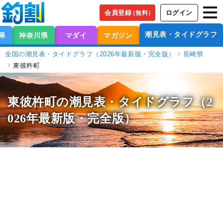
会員登録
ログイン
（無料）
潮見表・タイドグラフ
果
神奈川県
マダイ
マガジン
全国の潮見表・タイドグラフ（2026年最新版・完全版）
長崎県
東彼杵町
東彼杵町の潮見表
・タイドグラフ（2
026年最新版・完全版）