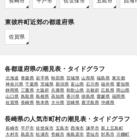
長崎市
平戸市
佐世保市
五島市
西海
東彼杵町近郊の都道府県
佐賀県
各都道府県の潮見表・タイドグラフ
北海道
青森県
岩手県
秋田県
宮城県
山形県
福島県
東京都
神奈川県
千葉県
茨城県
新潟県
富山県
石川県
福井県
愛知県
静岡県
三重県
大阪府
兵庫県
和歌山県
京都府
広島県
岡山県
山口県
鳥取県
島根県
高知県
香川県
徳島県
愛媛県
福岡県
佐賀県
長崎県
熊本県
大分県
宮崎県
鹿児島県
沖縄県
長崎県の人気市町村の潮見表・タイドグラフ
長崎市
平戸市
佐世保市
五島市
西海市
諫早市
新上五島町
大村市
島原市
松浦市
壱岐市
南島原市
雲仙市
対馬市
川棚町