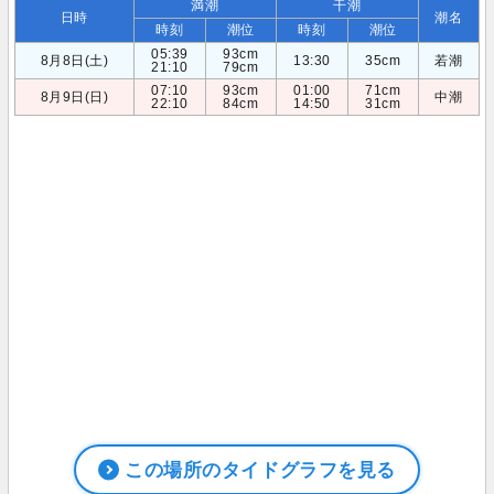
満潮
干潮
日時
潮名
時刻
潮位
時刻
潮位
05:39
93cm
8月8日(土)
13:30
35cm
若潮
21:10
79cm
07:10
93cm
01:00
71cm
8月9日(日)
中潮
22:10
84cm
14:50
31cm
この場所のタイドグラフを見る