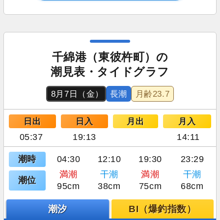
千綿港（東彼杵町）の
潮見表・タイドグラフ
8月7日（金）
長潮
月齢
23.7
日出
日入
月出
月入
05:37
19:13
14:11
潮時
04:30
12:10
19:30
23:29
満潮
干潮
満潮
干潮
潮位
95cm
38cm
75cm
68cm
潮汐
BI（爆釣指数）