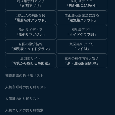
釣り船予約アプリ
釣りメディア
「釣割アプリ」
「FISHINGJAPAN」
1秒記入の乗船名簿
改正遊漁船業法に対応
「乗船名簿クラウド」
「遊漁船クラウド」
船釣りメディア
潮見表アプリ
「船釣りマガジン」
「タイドグラフBI」
全国の潮汐情報
魚図鑑AIアプリ
「潮見表・タイドグラフ」
「マイAI」
魚図鑑サイト
充実の補償内容と安さ
「写真から探せる魚図鑑」
「新・遊漁船保険DX」
都道府県の釣り船リスト
人気市町村の釣り船リスト
人気港の釣り船リスト
人気エリアの釣り船検索