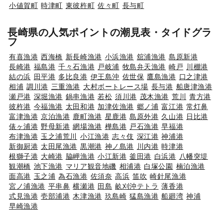
小値賀町
時津町
東彼杵町
佐々町
長与町
長崎県の人気ポイントの潮見表・タイドグラ
フ
有喜漁港
西海橋
新長崎漁港
小浜漁港
舘浦漁港
島原新港
長崎港
福島港
千々石漁港
戸岐浦
牧島弁天漁港
崎戸
川棚港
結の浜
田平港
多比良港
伊王島沖
佐世保
鷹島漁港
口之津港
相浦
調川港
三重漁港
大村ボートレース場
長与港
船唐津漁港
瀬戸港
深堀漁港
鍋串漁港
若松
須川港
茂木漁港
荒川
青方港
彼杵港
今福漁港
太田和港
加津佐漁港
郷ノ浦
富江港
常灯鼻
富津漁港
京泊漁港
鹿町漁港
星鹿港
島原外港
久山港
日比港
俵ヶ浦港
野母新港
網場漁港
樺島港
戸石漁港
早福港
布津漁港
玉之浦荒川
小江漁港
志々伎
深江港
神浦港
新御厨港
太田尾漁港
黒潮港
神ノ島港
川内港
時津港
根獅子港
大崎港
脇岬漁港
小江新港
釜田港
白浜港
八幡突堤
観潮橋
池下漁港
マリア観音地磯
相浦港
白塚公園
楠泊漁港
面高港
玉之浦
為石漁港
佐須奈
高浜
笛吹
崎針尾漁港
宮ノ浦漁港
平串鼻
横瀬港
田島
畝刈沖テトラ
薄香港
式見漁港
壱部浦港
木津漁港
玖島崎
猛島漁港
船廻湾
神浦
早崎漁港