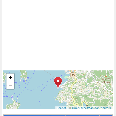
+
−
Leaflet
| ©
OpenStreetMap contributors