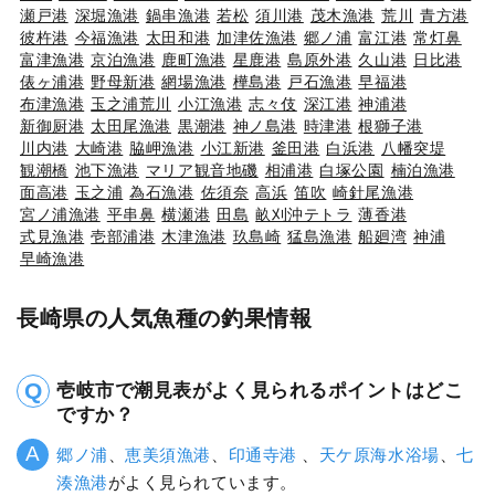
瀬戸港
深堀漁港
鍋串漁港
若松
須川港
茂木漁港
荒川
青方港
彼杵港
今福漁港
太田和港
加津佐漁港
郷ノ浦
富江港
常灯鼻
富津漁港
京泊漁港
鹿町漁港
星鹿港
島原外港
久山港
日比港
俵ヶ浦港
野母新港
網場漁港
樺島港
戸石漁港
早福港
布津漁港
玉之浦荒川
小江漁港
志々伎
深江港
神浦港
新御厨港
太田尾漁港
黒潮港
神ノ島港
時津港
根獅子港
川内港
大崎港
脇岬漁港
小江新港
釜田港
白浜港
八幡突堤
観潮橋
池下漁港
マリア観音地磯
相浦港
白塚公園
楠泊漁港
面高港
玉之浦
為石漁港
佐須奈
高浜
笛吹
崎針尾漁港
宮ノ浦漁港
平串鼻
横瀬港
田島
畝刈沖テトラ
薄香港
式見漁港
壱部浦港
木津漁港
玖島崎
猛島漁港
船廻湾
神浦
早崎漁港
長崎県の人気魚種の釣果情報
壱岐市で潮見表がよく見られるポイントはどこ
ですか？
郷ノ浦
、
恵美須漁港
、
印通寺港
、
天ケ原海水浴場
、
七
湊漁港
がよく見られています。