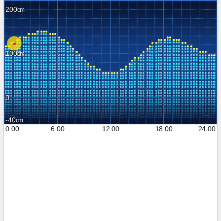
200
100
0
-40
0:00
6:00
12:00
18:00
24:00