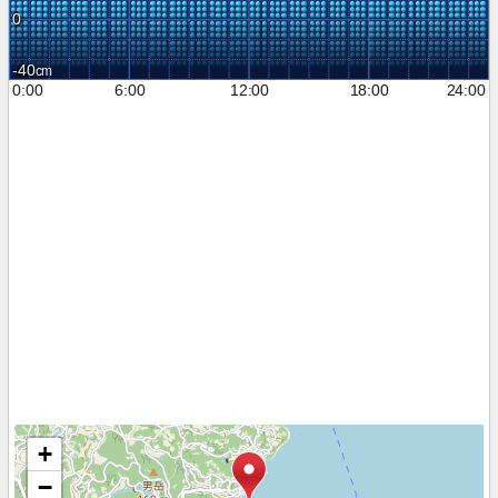
0
-40
0:00
6:00
12:00
18:00
24:00
+
−