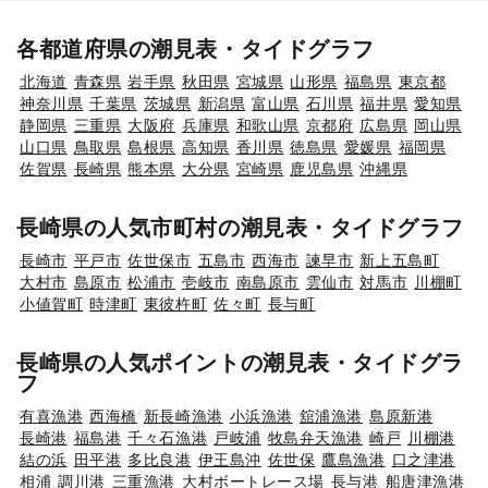
各都道府県の潮見表・タイドグラフ
北海道
青森県
岩手県
秋田県
宮城県
山形県
福島県
東京都
神奈川県
千葉県
茨城県
新潟県
富山県
石川県
福井県
愛知県
静岡県
三重県
大阪府
兵庫県
和歌山県
京都府
広島県
岡山県
山口県
鳥取県
島根県
高知県
香川県
徳島県
愛媛県
福岡県
佐賀県
長崎県
熊本県
大分県
宮崎県
鹿児島県
沖縄県
長崎県の人気市町村の潮見表・タイドグラフ
長崎市
平戸市
佐世保市
五島市
西海市
諫早市
新上五島町
大村市
島原市
松浦市
壱岐市
南島原市
雲仙市
対馬市
川棚町
小値賀町
時津町
東彼杵町
佐々町
長与町
長崎県の人気ポイントの潮見表・タイドグラ
フ
有喜漁港
西海橋
新長崎漁港
小浜漁港
舘浦漁港
島原新港
長崎港
福島港
千々石漁港
戸岐浦
牧島弁天漁港
崎戸
川棚港
結の浜
田平港
多比良港
伊王島沖
佐世保
鷹島漁港
口之津港
相浦
調川港
三重漁港
大村ボートレース場
長与港
船唐津漁港