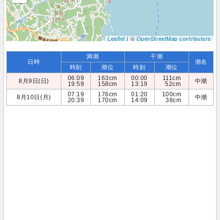
Leaflet
| ©
OpenStreetMap contributors
満潮
干潮
日時
潮名
時刻
潮位
時刻
潮位
06:09
163cm
00:00
111cm
8月9日(日)
中潮
19:59
158cm
13:19
52cm
07:19
176cm
01:20
100cm
8月10日(月)
中潮
20:39
170cm
14:09
38cm