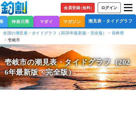
会員登録
ログイン
（無料）
潮見表・タイドグラフ
果
神奈川県
マダイ
マガジン
全国の潮見表・タイドグラフ（2026年最新版・完全版）
長崎県
壱岐市
壱岐市の潮見表
・タイドグラフ（202
6年最新版・完全版）