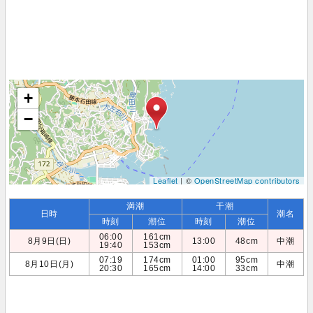
+
−
Leaflet
| ©
OpenStreetMap contributors
満潮
干潮
日時
潮名
時刻
潮位
時刻
潮位
06:00
161cm
8月9日(日)
13:00
48cm
中潮
19:40
153cm
07:19
174cm
01:00
95cm
8月10日(月)
中潮
20:30
165cm
14:00
33cm