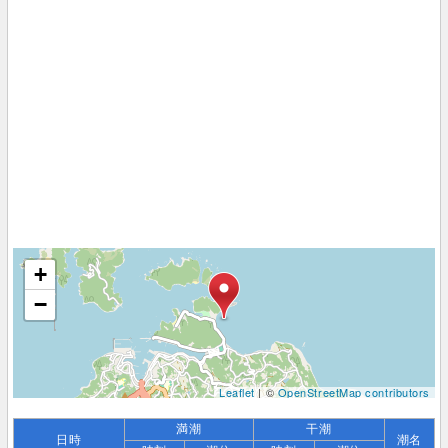
+
−
Leaflet
| ©
OpenStreetMap contributors
満潮
干潮
日時
潮名