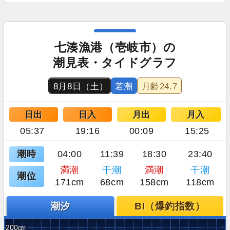
七湊漁港（壱岐市）の
潮見表・タイドグラフ
8月8日（土）
若潮
月齢
24.7
日出
日入
月出
月入
05:37
19:16
00:09
15:25
潮時
04:00
11:39
18:30
23:40
満潮
干潮
満潮
干潮
潮位
171cm
68cm
158cm
118cm
潮汐
BI（爆釣指数）
200