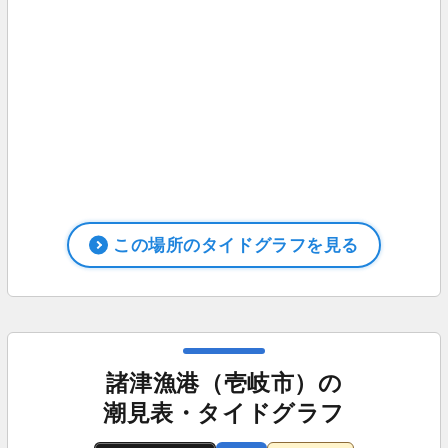
この場所のタイドグラフを見る
諸津漁港（壱岐市）の
潮見表・タイドグラフ