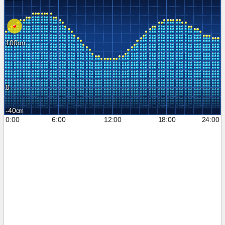
100
0
-40
0:00
6:00
12:00
18:00
24:00