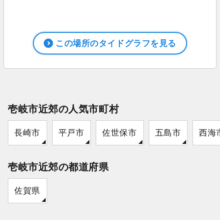
この場所のタイドグラフを見る
壱岐市近郊の人気市町村
長崎市
平戸市
佐世保市
五島市
西海
壱岐市近郊の都道府県
佐賀県