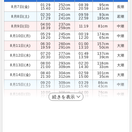
01:29
252cm
08:39
95cm
8月7日(金)
長潮
15:40
232cm
20:59
181cm
02:30
241cm
09:59
93cm
8月8日(土)
若潮
17:29
241cm
22:59
185cm
04:00
237cm
8月9日(日)
11:19
81cm
中潮
18:39
259cm
05:29
245cm
00:19
174cm
8月10日(月)
中潮
19:20
276cm
12:20
65cm
06:30
260cm
01:00
157cm
8月11日(火)
大潮
19:59
291cm
13:10
50cm
07:20
277cm
01:49
137cm
8月12日(水)
大潮
20:30
302cm
13:59
39cm
08:00
293cm
02:20
118cm
8月13日(木)
大潮
21:00
309cm
14:30
33cm
08:40
304cm
02:59
101cm
8月14日(金)
大潮
21:30
312cm
15:00
35cm
09:20
309cm
03:29
86cm
8月15日(土)
中潮
21:59
311cm
15:40
43cm
10:00
308cm
04:00
76cm
8月16日(日)
中潮
22:29
306cm
16:19
57cm
続きを表示