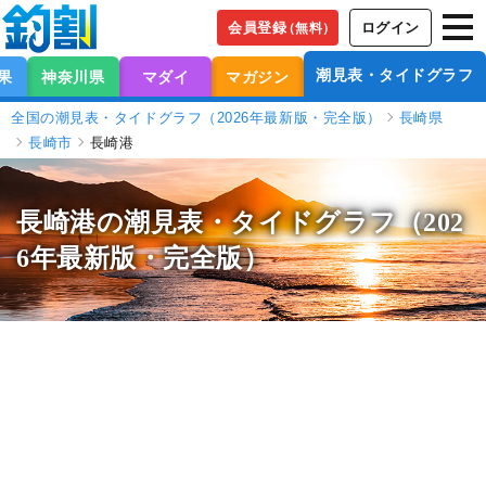
会員登録
ログイン
（無料）
潮見表・タイドグラフ
果
神奈川県
マダイ
マガジン
全国の潮見表・タイドグラフ（2026年最新版・完全版）
長崎県
長崎市
長崎港
長崎港の潮見表
・タイドグラフ（202
6年最新版・完全版）