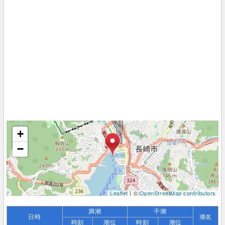
+
−
Leaflet
| ©
OpenStreetMap contributors
満潮
干潮
日時
潮名
時刻
潮位
時刻
潮位