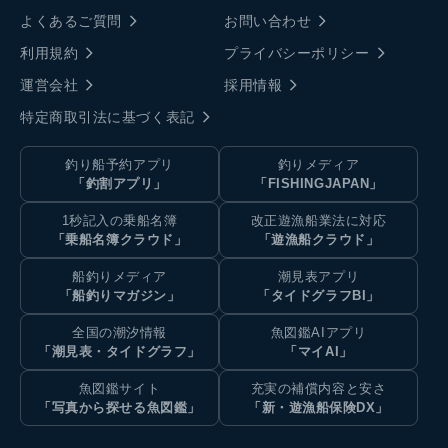
よくあるご質問
お問い合わせ
利用規約
プライバシーポリシー
運営会社
採用情報
特定商取引法に基づく表記
釣り船予約アプリ
釣りメディア
「釣割アプリ」
「FISHINGJAPAN」
1秒記入の乗船名簿
改正遊漁船業法に対応
「乗船名簿クラウド」
「遊漁船クラウド」
船釣りメディア
潮見表アプリ
「船釣りマガジン」
「タイドグラフBI」
全国の潮汐情報
魚図鑑AIアプリ
「潮見表・タイドグラフ」
「マイAI」
魚図鑑サイト
充実の補償内容と安さ
「写真から探せる魚図鑑」
「新・遊漁船保険DX」