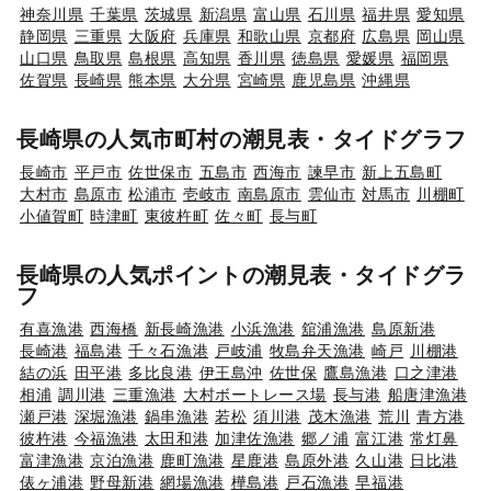
神奈川県
千葉県
茨城県
新潟県
富山県
石川県
福井県
愛知県
静岡県
三重県
大阪府
兵庫県
和歌山県
京都府
広島県
岡山県
山口県
鳥取県
島根県
高知県
香川県
徳島県
愛媛県
福岡県
佐賀県
長崎県
熊本県
大分県
宮崎県
鹿児島県
沖縄県
長崎県の人気市町村の潮見表・タイドグラフ
長崎市
平戸市
佐世保市
五島市
西海市
諫早市
新上五島町
大村市
島原市
松浦市
壱岐市
南島原市
雲仙市
対馬市
川棚町
小値賀町
時津町
東彼杵町
佐々町
長与町
長崎県の人気ポイントの潮見表・タイドグラ
フ
有喜漁港
西海橋
新長崎漁港
小浜漁港
舘浦漁港
島原新港
長崎港
福島港
千々石漁港
戸岐浦
牧島弁天漁港
崎戸
川棚港
結の浜
田平港
多比良港
伊王島沖
佐世保
鷹島漁港
口之津港
相浦
調川港
三重漁港
大村ボートレース場
長与港
船唐津漁港
瀬戸港
深堀漁港
鍋串漁港
若松
須川港
茂木漁港
荒川
青方港
彼杵港
今福漁港
太田和港
加津佐漁港
郷ノ浦
富江港
常灯鼻
富津漁港
京泊漁港
鹿町漁港
星鹿港
島原外港
久山港
日比港
俵ヶ浦港
野母新港
網場漁港
樺島港
戸石漁港
早福港