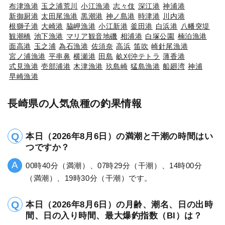
布津漁港
玉之浦荒川
小江漁港
志々伎
深江港
神浦港
新御厨港
太田尾漁港
黒潮港
神ノ島港
時津港
川内港
根獅子港
大崎港
脇岬漁港
小江新港
釜田港
白浜港
八幡突堤
観潮橋
池下漁港
マリア観音地磯
相浦港
白塚公園
楠泊漁港
面高港
玉之浦
為石漁港
佐須奈
高浜
笛吹
崎針尾漁港
宮ノ浦漁港
平串鼻
横瀬港
田島
畝刈沖テトラ
薄香港
式見漁港
壱部浦港
木津漁港
玖島崎
猛島漁港
船廻湾
神浦
早崎漁港
長崎県の人気魚種の釣果情報
本日（2026年8月6日）の満潮と干潮の時間はい
つですか？
00時40分（満潮）、07時29分（干潮）、14時00分
（満潮）、19時30分（干潮）です。
本日（2026年8月6日）の月齢、潮名、日の出時
間、日の入り時間、最大爆釣指数（BI）は？