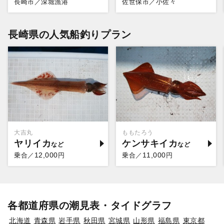
長崎市／深堀漁港
佐世保市／小佐々
長崎県の人気船釣りプラン
大吉丸
ももたろう
ヤリイカ
ケンサキイカ
12,000
11,000
乗合／
円
乗合／
円
各都道府県の潮見表・タイドグラフ
北海道
青森県
岩手県
秋田県
宮城県
山形県
福島県
東京都