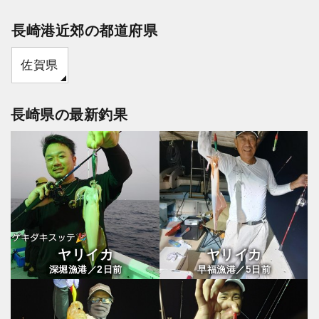
長崎港近郊の都道府県
佐賀県
長崎県の最新釣果
ヤリイカ
ヤリイカ
2
5
深堀漁港／
日前
早福漁港／
日前