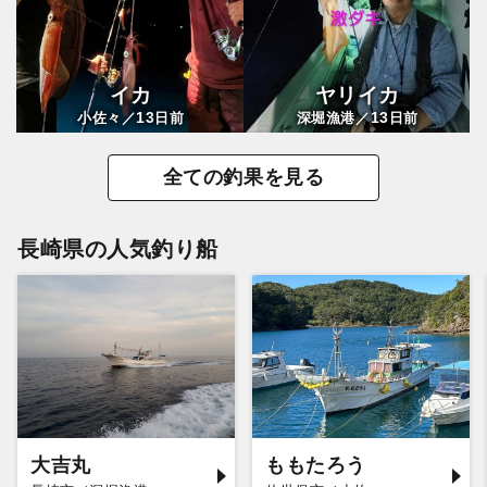
イカ
ヤリイカ
13
13
小佐々／
日前
深堀漁港／
日前
全ての釣果を見る
長崎県の人気釣り船
大吉丸
ももたろう