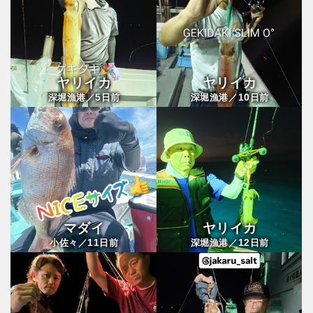
ヤリイカ
ヤリイカ
5
10
深堀漁港／
日前
深堀漁港／
日前
マダイ
ヤリイカ
11
12
小佐々／
日前
深堀漁港／
日前