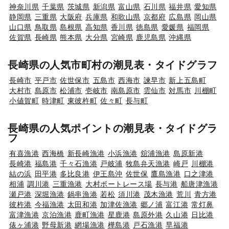
神奈川県
千葉県
茨城県
新潟県
富山県
石川県
福井県
愛知県
静岡県
三重県
大阪府
兵庫県
和歌山県
京都府
広島県
岡山県
山口県
鳥取県
島根県
高知県
香川県
徳島県
愛媛県
福岡県
佐賀県
長崎県
熊本県
大分県
宮崎県
鹿児島県
沖縄県
長崎県の人気市町村の潮見表・タイドグラフ
長崎市
平戸市
佐世保市
五島市
西海市
諫早市
新上五島町
大村市
島原市
松浦市
壱岐市
南島原市
雲仙市
対馬市
川棚町
小値賀町
時津町
東彼杵町
佐々町
長与町
長崎県の人気ポイントの潮見表・タイドグラ
フ
有喜漁港
西海橋
新長崎漁港
小浜漁港
舘浦漁港
島原新港
長崎港
福島港
千々石漁港
戸岐浦
牧島弁天漁港
崎戸
川棚港
結の浜
田平港
多比良港
伊王島沖
佐世保
鷹島漁港
口之津港
相浦
調川港
三重漁港
大村ボートレース場
長与港
船唐津漁港
瀬戸港
深堀漁港
鍋串漁港
若松
須川港
茂木漁港
荒川
青方港
彼杵港
今福漁港
太田和港
加津佐漁港
郷ノ浦
富江港
常灯鼻
富津漁港
京泊漁港
鹿町漁港
星鹿港
島原外港
久山港
日比港
俵ヶ浦港
野母新港
網場漁港
樺島港
戸石漁港
早福港