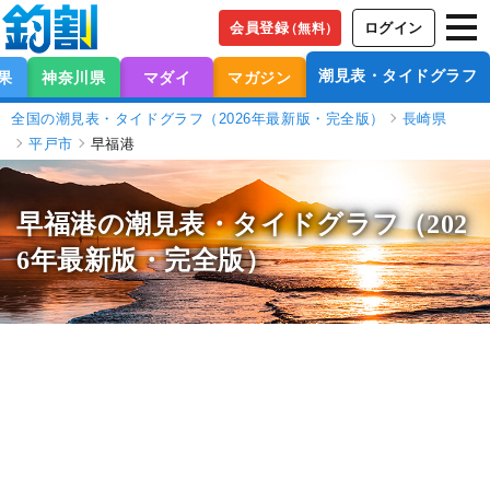
会員登録
ログイン
（無料）
潮見表・タイドグラフ
果
神奈川県
マダイ
マガジン
全国の潮見表・タイドグラフ（2026年最新版・完全版）
長崎県
平戸市
早福港
早福港の潮見表
・タイドグラフ（202
6年最新版・完全版）