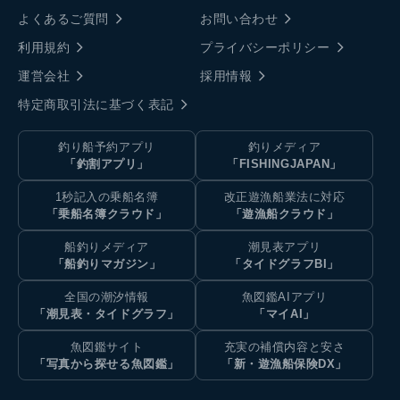
よくあるご質問
お問い合わせ
利用規約
プライバシーポリシー
運営会社
採用情報
特定商取引法に基づく表記
釣り船予約アプリ
釣りメディア
「釣割アプリ」
「FISHINGJAPAN」
1秒記入の乗船名簿
改正遊漁船業法に対応
「乗船名簿クラウド」
「遊漁船クラウド」
船釣りメディア
潮見表アプリ
「船釣りマガジン」
「タイドグラフBI」
全国の潮汐情報
魚図鑑AIアプリ
「潮見表・タイドグラフ」
「マイAI」
魚図鑑サイト
充実の補償内容と安さ
「写真から探せる魚図鑑」
「新・遊漁船保険DX」