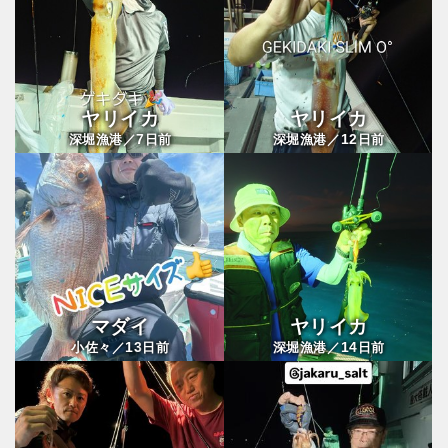
ヤリイカ
ヤリイカ
7
12
深堀漁港／
日前
深堀漁港／
日前
マダイ
ヤリイカ
13
14
小佐々／
日前
深堀漁港／
日前