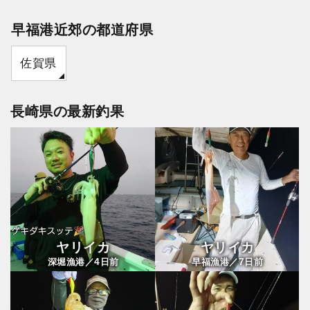
早福港近郊の都道府県
佐賀県
長崎県の最新釣果
ヤリイカ
ヤリイカ
4
7
深堀漁港／
日前
早福漁港／
日前