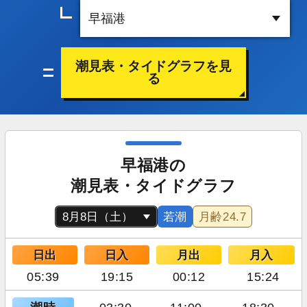
潮見表・タイドグラフを見
る
早福港の
潮見表・タイドグラフ
若潮
月齢
24.7
日出
日入
月出
月入
05:39
19:15
00:12
15:24