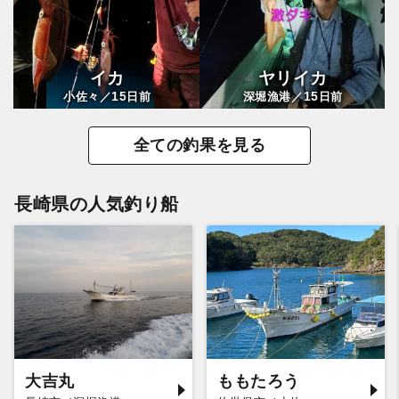
イカ
ヤリイカ
15
15
小佐々／
日前
深堀漁港／
日前
全ての釣果を見る
長崎県の人気釣り船
大吉丸
ももたろう