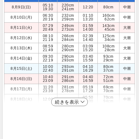
05:10
220cm
8月9日(日)
12:20
80cm
中潮
19:30
241cm
06:30
232cm
01:10
160cm
8月10日(月)
中潮
20:19
259cm
13:20
62cm
07:29
249cm
01:59
143cm
8月11日(火)
大潮
20:49
273cm
14:00
45cm
08:10
266cm
02:39
125cm
8月12日(水)
大潮
21:19
284cm
14:40
34cm
08:59
280cm
03:09
108cm
8月13日(木)
大潮
21:49
290cm
15:20
28cm
09:30
290cm
03:40
93cm
8月14日(金)
大潮
22:19
293cm
15:59
29cm
10:00
293cm
04:10
80cm
8月15日(土)
中潮
22:40
291cm
16:29
37cm
10:40
291cm
04:40
72cm
8月16日(日)
中潮
23:09
286cm
16:59
51cm
11:20
281cm
05:19
69cm
8月17日(月)
中潮
23:39
278cm
17:29
70cm
05:50
70cm
8月18日(火)
12:00
266cm
中潮
18:00
94cm
続きを表示