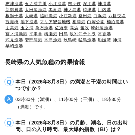
布津漁港
玉之浦荒川
小江漁港
志々伎
深江港
神浦港
新御厨港
太田尾漁港
黒潮港
神ノ島港
時津港
川内港
根獅子港
大崎港
脇岬漁港
小江新港
釜田港
白浜港
八幡突堤
観潮橋
池下漁港
マリア観音地磯
相浦港
白塚公園
楠泊漁港
面高港
玉之浦
為石漁港
佐須奈
高浜
笛吹
崎針尾漁港
宮ノ浦漁港
平串鼻
横瀬港
田島
畝刈沖テトラ
薄香港
式見漁港
壱部浦港
木津漁港
玖島崎
猛島漁港
船廻湾
神浦
早崎漁港
長崎県の人気魚種の釣果情報
本日（2026年8月8日）の満潮と干潮の時間はい
つですか？
03時30分（満潮）、11時00分（干潮）、18時30分
（満潮）です。
本日（2026年8月8日）の月齢、潮名、日の出時
間、日の入り時間、最大爆釣指数（BI）は？