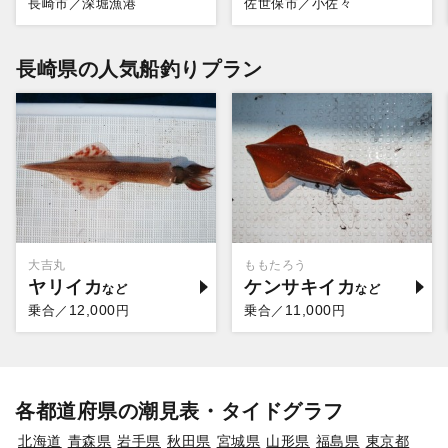
長崎市／深堀漁港
佐世保市／小佐々
長崎県の人気船釣りプラン
大吉丸
ももたろう
ヤリイカ
ケンサキイカ
12,000
11,000
乗合／
円
乗合／
円
各都道府県の潮見表・タイドグラフ
北海道
青森県
岩手県
秋田県
宮城県
山形県
福島県
東京都