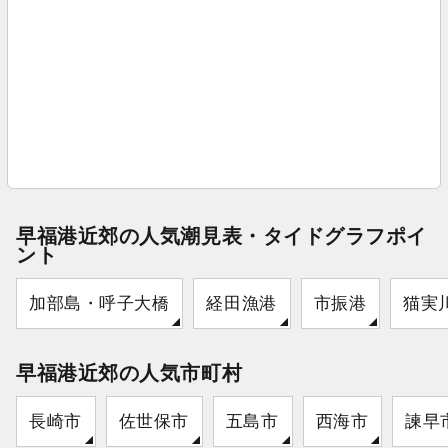
早福港近郊の人気潮見表・タイドグラフポイ
ント
加部島・呼子大橋
経田漁港
市振港
猫実
早福港近郊の人気市町村
長崎市
佐世保市
五島市
西海市
諫早