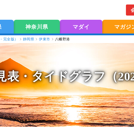
果
神奈川県
マダイ
マガジ
版・完全版）
静岡県
伊東市
八幡野港
見表
・タイドグラフ（20