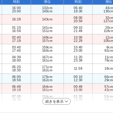
時刻
潮位
時刻
潮位
16:00
132cm
06:40
43c
23:00
140cm
18:30
130c
08:00
32c
16:29
143cm
20:59
127c
01:10
141cm
09:10
20c
16:59
151cm
21:49
118c
02:40
149cm
10:00
12c
17:19
157cm
22:29
105c
03:40
159cm
10:40
9cm
17:40
160cm
23:00
92cm
04:39
167cm
11:20
11cm
18:00
161cm
23:39
78cm
05:20
171cm
11:59
18cm
18:30
162cm
06:00
170cm
00:10
66cm
18:59
162cm
12:30
29cm
06:49
164cm
00:49
57cm
19:19
161cm
13:00
43cm
07:30
154cm
01:20
52cm
19:39
159cm
13:29
59cm
続きを表示