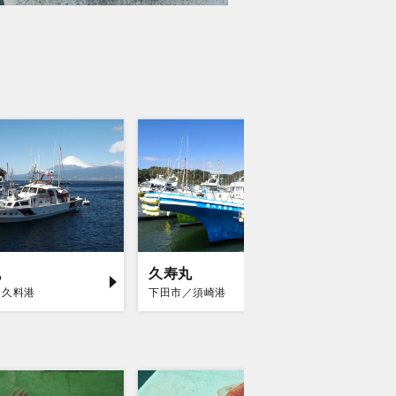
丸
久寿丸
南伊豆
／久料港
下田市／須崎港
賀茂郡南伊