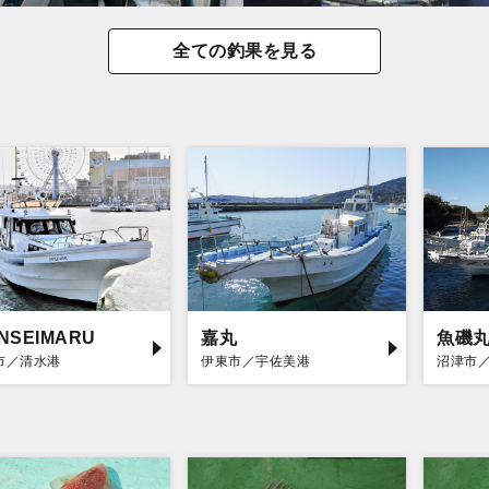
全ての釣果を見る
INSEIMARU
嘉丸
魚磯
市／清水港
伊東市／宇佐美港
沼津市