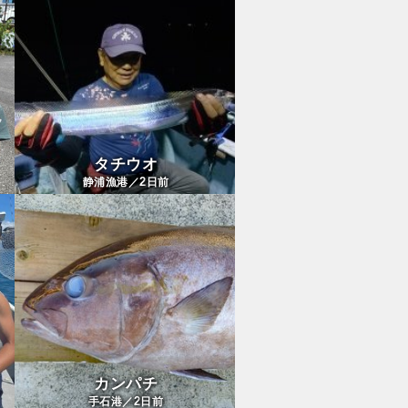
タチウオ
2
静浦漁港／
日前
カンパチ
2
手石港／
日前