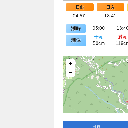
日出
日入
04:57
18:41
05:00
13:4
潮時
干潮
満潮
潮位
50cm
119c
+
−
日時