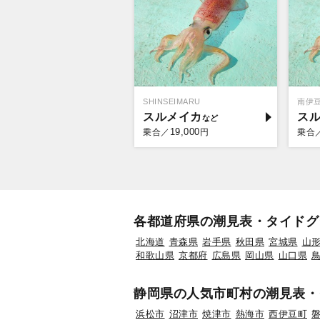
SHINSEIMARU
南伊
スルメイカ
ス
19,000
乗合／
円
乗合
各都道府県の潮見表・タイドグ
北海道
青森県
岩手県
秋田県
宮城県
山
和歌山県
京都府
広島県
岡山県
山口県
静岡県の人気市町村の潮見表・
浜松市
沼津市
焼津市
熱海市
西伊豆町