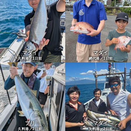
マダイ
マダイ
1
1
久料港／
日前
網代港／
日前
ブリ
マダイ
2
2
久料港／
日前
久料港／
日前