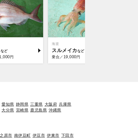
海渡
嘉丸
イ
スルメイカ
マダイ
1,000
19,000
11,
円
乗合／
円
乗合／
愛知県
静岡県
三重県
大阪府
兵庫県
大分県
宮崎県
鹿児島県
沖縄県
之原市
南伊豆町
伊豆市
伊東市
下田市