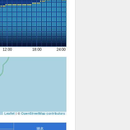
12:00
18:00
24:00
Leaflet
| ©
OpenStreetMap contributors
潮名