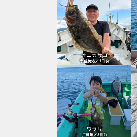
オニカサゴ
1
宇佐美港／
日前
ワラサ
2
戸田港／
日前