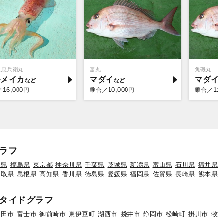
豆忠兵衛丸
嘉丸
魚磯丸
ルメイカ
マダイ
マダ
16,000
10,000
1
／
円
乗合／
円
乗合／
ラフ
形県
福島県
東京都
神奈川県
千葉県
茨城県
新潟県
富山県
石川県
福井県
鳥取県
島根県
高知県
香川県
徳島県
愛媛県
福岡県
佐賀県
長崎県
熊本県
タイドグラフ
磐田市
富士市
御前崎市
東伊豆町
湖西市
袋井市
静岡市
松崎町
掛川市
牧