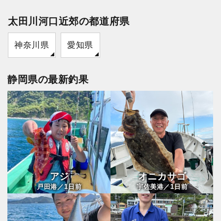
太田川河口近郊の都道府県
神奈川県
愛知県
静岡県の最新釣果
アジ
オニカサゴ
1
1
戸田港／
日前
宇佐美港／
日前