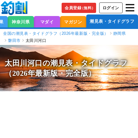
会員登録
ログイン
（無料）
潮見表・タイドグラフ
果
神奈川県
マダイ
マガジン
全国の潮見表・タイドグラフ（2026年最新版・完全版）
静岡県
磐田市
太田川河口
太田川河口の潮見表
・タイドグラフ
（2026年最新版・完全版）