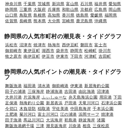
神奈川県
千葉県
茨城県
新潟県
富山県
石川県
福井県
愛知県
静岡県
三重県
大阪府
兵庫県
和歌山県
京都府
広島県
岡山県
山口県
鳥取県
島根県
高知県
香川県
徳島県
愛媛県
福岡県
佐賀県
長崎県
熊本県
大分県
宮崎県
鹿児島県
沖縄県
静岡県の人気市町村の潮見表・タイドグラフ
浜松市
沼津市
焼津市
熱海市
西伊豆町
磐田市
富士市
御前崎市
東伊豆町
湖西市
袋井市
静岡市
松崎町
掛川市
牧之原市
南伊豆町
伊豆市
伊東市
下田市
河津町
吉田町
静岡県の人気ポイントの潮見表・タイドグラ
フ
舞阪漁港
福田港
清水港
御前崎港
伊東港
新居海釣公園
田子の浦港
三保海岸
静浦漁港
吉田港
由比漁港
沼津港
大井川港
片浜海岸
ふぃしゅーな
弁天島海浜公園
用宗港
下田
足保港
熱海釣り公園
新居表浜
戸田港
天竜川河口
石津浜公園
今切口
木負堤防
稲取港
宇佐美港
中田島海岸
千本浜公園
土肥港
菊川河口
富士川河口
江の浦港
浜岡サーフ
焼津港
田子漁港
馬込川河口
大浜海岸
初島港
静波海岸
渚園
舞阪漁港網干場
三津
潮見坂海岸
川奈港
相良
三保松原