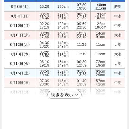
07:30
40cm
8月8日(土)
15:29
120cm
若潮
19:30
111cm
00:49
129cm
08:59
31cm
8月9日(日)
中潮
16:30
131cm
21:39
108cm
02:20
133cm
09:59
22cm
8月10日(月)
中潮
17:19
140cm
22:30
100cm
03:39
140cm
10:59
14cm
8月11日(火)
大潮
17:49
146cm
23:19
91cm
04:30
148cm
8月12日(水)
11:39
11cm
大潮
18:20
149cm
05:20
153cm
8月13日(木)
12:19
13cm
大潮
18:50
150cm
06:10
154cm
00:30
72cm
8月14日(金)
大潮
19:19
149cm
12:59
19cm
06:59
152cm
01:00
63cm
8月15日(土)
中潮
19:40
147cm
13:29
29cm
07:39
146cm
01:40
57cm
8月16日(日)
中潮
20:00
145cm
13:59
42cm
08:20
137cm
02:20
52cm
8月17日(月)
中潮
20:20
142cm
14:20
56cm
続きを表示