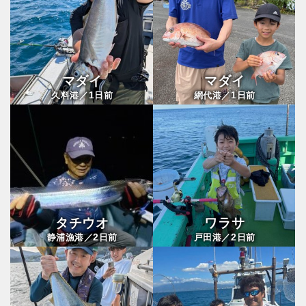
マダイ
マダイ
1
1
久料港／
日前
網代港／
日前
タチウオ
ワラサ
2
2
静浦漁港／
日前
戸田港／
日前