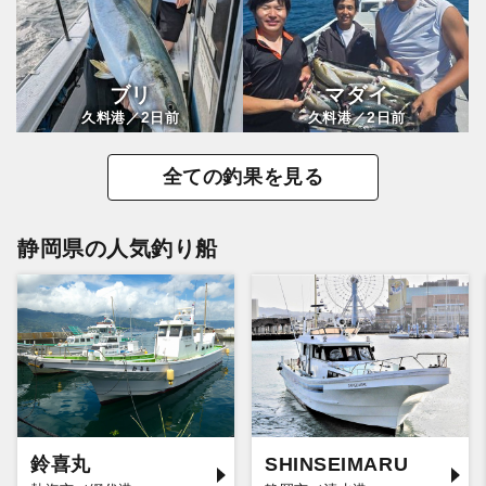
ブリ
マダイ
2
2
久料港／
日前
久料港／
日前
全ての釣果を見る
静岡県の人気釣り船
鈴喜丸
SHINSEIMARU