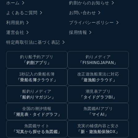
ホーム
釣割からのお知らせ
よくあるご質問
お問い合わせ
利用規約
プライバシーポリシー
運営会社
採用情報
特定商取引法に基づく表記
釣り船予約アプリ
釣りメディア
「釣割アプリ」
「FISHINGJAPAN」
1秒記入の乗船名簿
改正遊漁船業法に対応
「乗船名簿クラウド」
「遊漁船クラウド」
船釣りメディア
潮見表アプリ
「船釣りマガジン」
「タイドグラフBI」
全国の潮汐情報
魚図鑑AIアプリ
「潮見表・タイドグラフ」
「マイAI」
魚図鑑サイト
充実の補償内容と安さ
「写真から探せる魚図鑑」
「新・遊漁船保険DX」