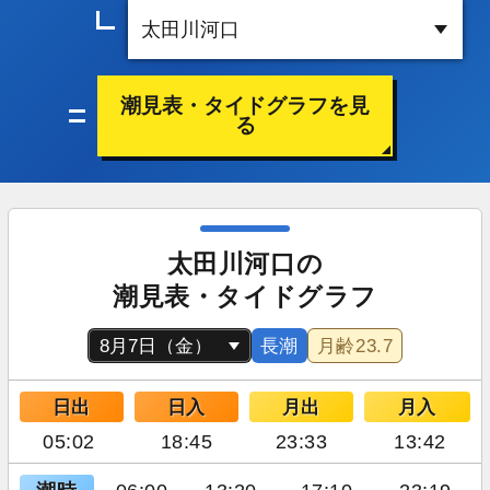
潮見表・タイドグラフを見
る
太田川河口の
潮見表・タイドグラフ
長潮
月齢
23.7
日出
日入
月出
月入
05:02
18:45
23:33
13:42