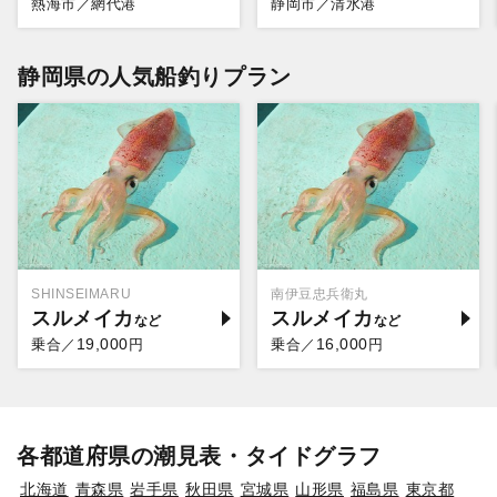
熱海市／網代港
静岡市／清水港
静岡県の人気船釣りプラン
SHINSEIMARU
南伊豆忠兵衛丸
スルメイカ
スルメイカ
19,000
16,000
乗合／
円
乗合／
円
各都道府県の潮見表・タイドグラフ
北海道
青森県
岩手県
秋田県
宮城県
山形県
福島県
東京都