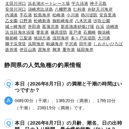
太田川河口
浜名湖ボートレース場
宇久須港
神子元島
安倍川河口
須崎恵比須島
八幡野港
仁科港
弁財天川海岸
内浦港
手石港
鮫島海岸
松崎港
小川港
熱川堤防
安良里港
乙女園
口野港
松崎新港
御前崎海岸
八木沢港
汐吹公園
城ヶ崎海岸
井田港
菖蒲沢港
新居漁港砂揚げ場
白浜
須崎港
浜当目海水浴場
妻良港
篠原堤防
富戸港
石廊崎
御浜崎
御前崎
江梨港
地頭方港
浅羽海岸
多々戸浜堤防
大川港
獅子浜突堤
浜岡海岸
駒越海岸
平沢港
田牛港
しおさいひろば
坂井港
伊豆山港
原海岸
興津
重寺港
福田海岸
静岡県の人気魚種の釣果情報
本日（2026年8月7日）の満潮と干潮の時間はい
つですか？
06時00分（干潮）、13時20分（満潮）、17時10分
（干潮）、23時19分（満潮）です。
本日（2026年8月7日）の月齢、潮名、日の出時