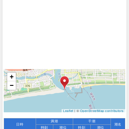
+
−
Leaflet
| ©
OpenStreetMap contributors
満潮
干潮
日時
潮名
時刻
潮位
時刻
潮位