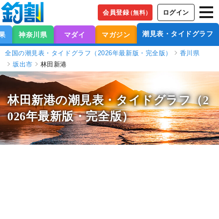
会員登録
ログイン
（無料）
潮見表・タイドグラフ
果
神奈川県
マダイ
マガジン
全国の潮見表・タイドグラフ（2026年最新版・完全版）
香川県
坂出市
林田新港
林田新港の潮見表
・タイドグラフ（2
026年最新版・完全版）