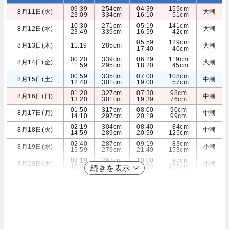
09:39
254cm
04:39
155cm
8月11日(火)
大潮
23:09
334cm
16:10
51cm
10:30
271cm
05:19
141cm
8月12日(水)
大潮
23:49
339cm
16:59
42cm
05:59
129cm
8月13日(木)
11:19
285cm
大潮
17:40
40cm
00:20
339cm
06:29
119cm
8月14日(金)
大潮
11:59
295cm
18:20
45cm
00:59
335cm
07:00
108cm
8月15日(土)
中潮
12:40
301cm
19:00
57cm
01:20
327cm
07:30
98cm
8月16日(日)
中潮
13:20
301cm
19:39
76cm
01:50
317cm
08:00
90cm
8月17日(月)
中潮
14:10
297cm
20:19
99cm
02:19
304cm
08:40
84cm
8月18日(火)
中潮
14:59
289cm
20:59
125cm
02:40
287cm
09:19
83cm
8月19日(水)
小潮
15:59
279cm
21:40
153cm
03:19
267cm
10:00
87cm
8月20日(木)
小潮
17:00
269cm
22:50
177cm
続きを表示