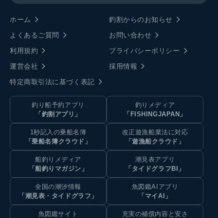
ホーム
釣割からのお知らせ
よくあるご質問
お問い合わせ
利用規約
プライバシーポリシー
運営会社
採用情報
特定商取引法に基づく表記
釣り船予約アプリ
釣りメディア
「釣割アプリ」
「FISHINGJAPAN」
1秒記入の乗船名簿
改正遊漁船業法に対応
「乗船名簿クラウド」
「遊漁船クラウド」
船釣りメディア
潮見表アプリ
「船釣りマガジン」
「タイドグラフBI」
全国の潮汐情報
魚図鑑AIアプリ
「潮見表・タイドグラフ」
「マイAI」
魚図鑑サイト
充実の補償内容と安さ