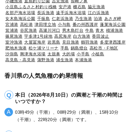
小磯漁港
直島釣り公園
吉見漁港
長崎ノ鼻
小豆島ふるさと村釣り桟橋
安戸港
櫃石島
脇元漁港
名部戸海水浴場
長浜漁港
遠手浜海水浴場
江の浜漁港
女木島海浜公園
千振島
仁老浜漁港
乃生漁港
泊港
あさぎ岬
宮浦港
高松港
津田埋立地
小与島
番の州西護岸
蓬莱海浜公園
箕浦港
谷尻漁港
高瀬川河口
男木島灯台
牛島
青木
積浦漁港
篠尾漁港
宇多津1号緑地
高尻海岸
白方漁港
香田波止
室沖漁港
大屋冨海岸
岩黒島
見目漁港
鶴羽漁港
多度津西護岸
肥地木漁港
松ケ浦マリーナ
手島
鍋島燈台
高松市・F地区
沙弥島
興津海水浴場
太鼓鼻
大的場
小手島
小槌島
高見島・高見港
蒲野漁港
浦生漁港
本浦漁港
香川県の人気魚種の釣果情報
本日（2026年8月10日）の満潮と干潮の時間は
いつですか？
03時49分（干潮）、08時29分（満潮）、15時10分
（干潮）、22時20分（満潮）です。