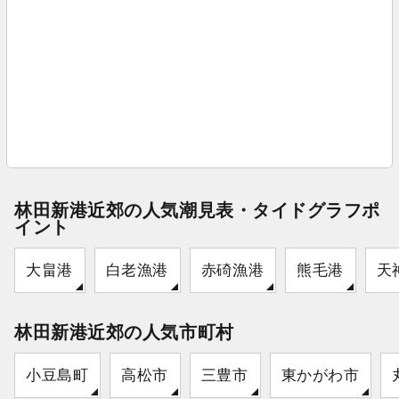
林田新港近郊の人気潮見表・タイドグラフポ
イント
大畠港
白老漁港
赤碕漁港
熊毛港
天
林田新港近郊の人気市町村
小豆島町
高松市
三豊市
東かがわ市