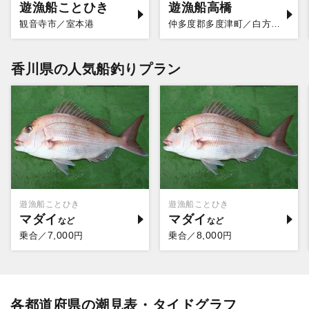
遊漁船ことひき
遊漁船高橋
観音寺市／室本港
仲多度郡多度津町／白方漁港
香川県の人気船釣りプラン
遊漁船ことひき
遊漁船ことひき
マダイ
マダイ
7,000
8,000
乗合／
円
乗合／
円
各都道府県の潮見表・タイドグラフ