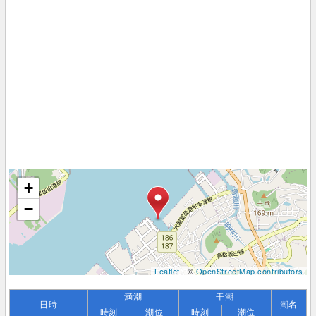
+
−
Leaflet
| ©
OpenStreetMap contributors
満潮
干潮
日時
潮名
時刻
潮位
時刻
潮位