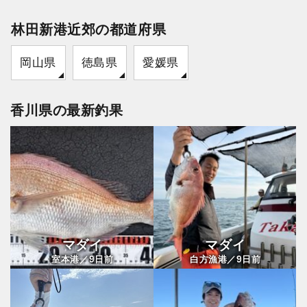
林田新港近郊の都道府県
岡山県
徳島県
愛媛県
香川県の最新釣果
マダイ
マダイ
9
9
室本港／
日前
白方漁港／
日前