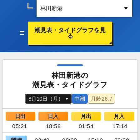
潮見表・タイドグラフを見
る
林田新港の
潮見表・タイドグラフ
中潮
月齢
26.7
日出
日入
月出
月入
05:21
18:58
01:54
17:14