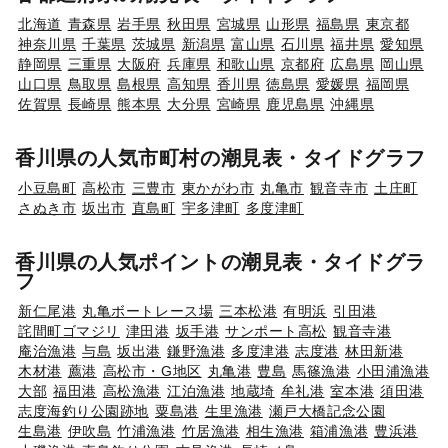
北海道
青森県
岩手県
秋田県
宮城県
山形県
福島県
東京都
神奈川県
千葉県
茨城県
新潟県
富山県
石川県
福井県
愛知県
静岡県
三重県
大阪府
兵庫県
和歌山県
京都府
広島県
岡山県
山口県
鳥取県
島根県
高知県
香川県
徳島県
愛媛県
福岡県
佐賀県
長崎県
熊本県
大分県
宮崎県
鹿児島県
沖縄県
香川県の人気市町村の潮見表・タイドグラフ
小豆島町
高松市
三豊市
東かがわ市
丸亀市
観音寺市
土庄町
さぬき市
坂出市
直島町
宇多津町
多度津町
香川県の人気ポイントの潮見表・タイドグラ
フ
新仁尾港
丸亀ボートレース場
三本松港
有明浜
引田港
詫間町ゴマジリ
津田港
坂手港
サンポート高松
観音寺港
庵治漁港
与島
坂出港
鎌野漁港
多度津港
志度港
林田新港
木材港
薦港
高松市・G地区
丸亀港
豊島
馬篠漁港
小田浦漁港
大部
福田港
高松漁港
江泊漁港
地蔵埼
牟礼港
室本港
須田港
志度海釣り公園跡地
粟島港
生里漁港
瀬戸大橋記念公園
生島港
伊吹島
竹浦漁港
竹居漁港
相生漁港
箱浦漁港
豊浜港