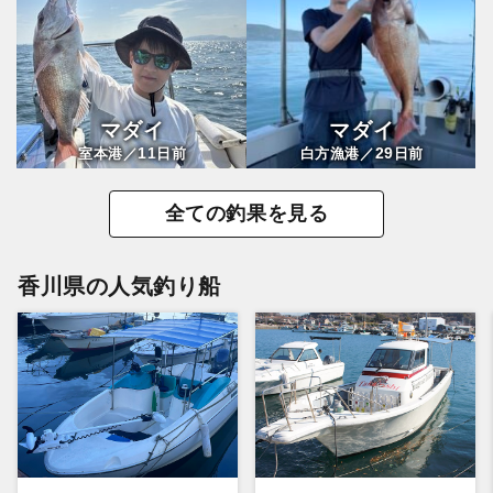
マダイ
マダイ
11
29
室本港／
日前
白方漁港／
日前
全ての釣果を見る
香川県の人気釣り船