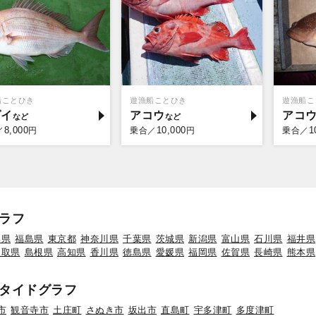
船ことひき
遊漁船ことひき
遊漁船こ
ダイ
アコウ
アコ
8,000
10,000
1
／
円
乗合／
円
乗合／
ラフ
形県
福島県
東京都
神奈川県
千葉県
茨城県
新潟県
富山県
石川県
福井県
鳥取県
島根県
高知県
香川県
徳島県
愛媛県
福岡県
佐賀県
長崎県
熊本県
タイドグラフ
市
観音寺市
土庄町
さぬき市
坂出市
直島町
宇多津町
多度津町