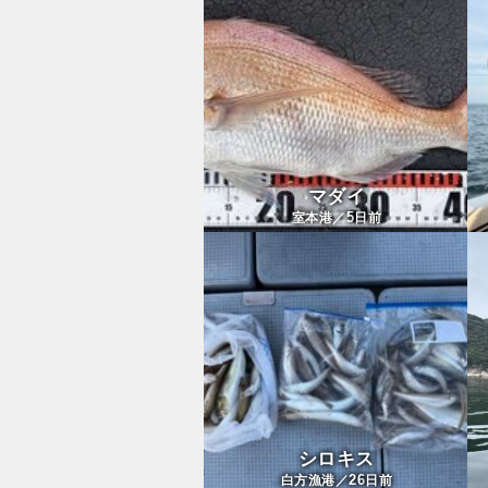
マダイ
5
室本港／
日前
シロキス
26
白方漁港／
日前