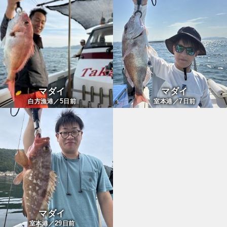
マダイ
マダイ
5
7
白方漁港／
日前
室本港／
日前
マダイ
29
室本港／
日前