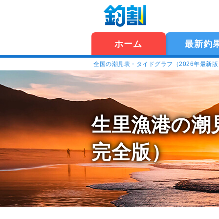
ホーム
最新釣
全国の潮見表・タイドグラフ（2026年最新
生里漁港の潮
完全版）