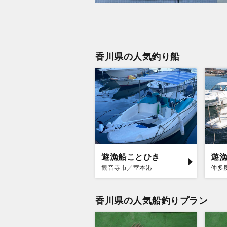
香川県の人気釣り船
遊漁船ことひき
遊
観音寺市／室本港
仲多
香川県の人気船釣りプラン