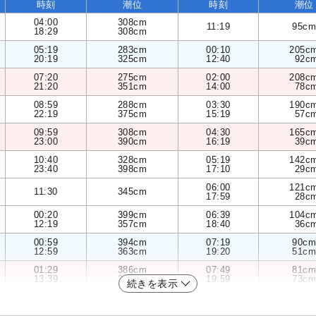
時刻
潮位
時刻
潮位
04:00
308cm
11:19
95cm
18:29
308cm
05:19
283cm
00:10
205c
20:19
325cm
12:40
92c
07:20
275cm
02:00
208c
21:20
351cm
14:00
78c
08:59
288cm
03:30
190c
22:19
375cm
15:19
57c
09:59
308cm
04:30
165c
23:00
390cm
16:19
39c
10:40
328cm
05:19
142c
23:40
398cm
17:10
29c
06:00
121c
11:30
345cm
17:59
28c
00:20
399cm
06:39
104c
12:19
357cm
18:40
36c
00:59
394cm
07:19
90cm
12:59
363cm
19:20
51cm
01:29
386cm
07:49
81cm
13:39
363cm
19:59
73cm
続きを表示