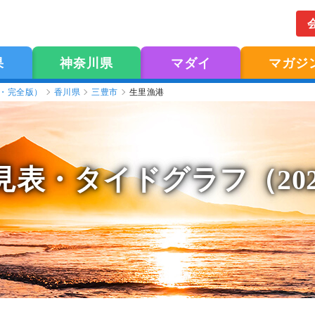
果
神奈川県
マダイ
マガジ
版・完全版）
香川県
三豊市
生里漁港
見表
・タイドグラフ（20