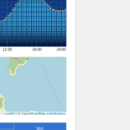
12:00
18:00
24:00
Leaflet
| ©
OpenStreetMap contributors
潮名