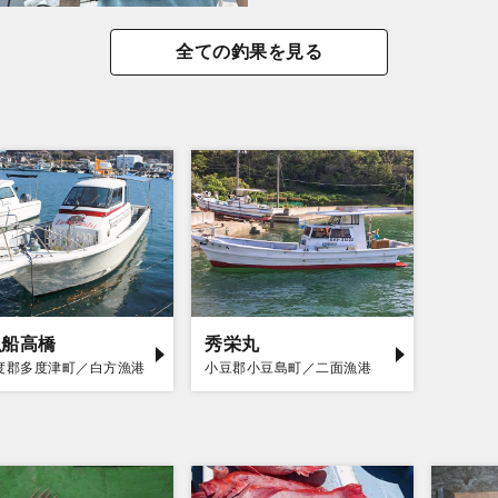
全ての釣果を見る
漁船高橋
秀栄丸
度郡多度津町／白方漁港
小豆郡小豆島町／二面漁港