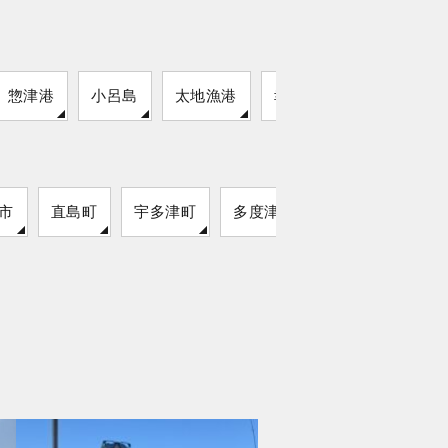
惣津港
小呂島
太地漁港
幸ノ浦漁港
市
直島町
宇多津町
多度津町