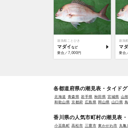
遊漁船ことひき
遊漁
マダイ
マ
7,000
乗合／
円
乗合
各都道府県の潮見表・タイドグ
北海道
青森県
岩手県
秋田県
宮城県
山
和歌山県
京都府
広島県
岡山県
山口県
香川県の人気市町村の潮見表・
小豆島町
高松市
三豊市
東かがわ市
丸亀