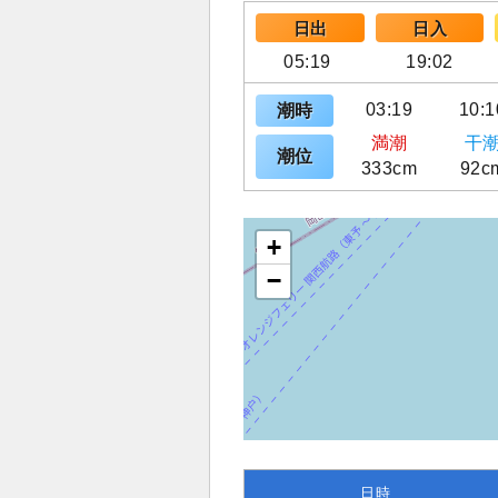
日出
日入
05:19
19:02
03:19
10:1
潮時
満潮
干
潮位
333cm
92c
+
−
日時