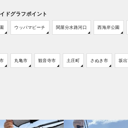
イドグラフポイント
園
ウッパマビーチ
関屋分水路河口
西海岸公園
市
丸亀市
観音寺市
土庄町
さぬき市
坂出