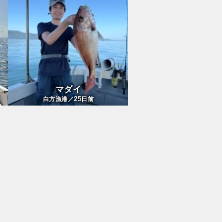
マダイ
25
白方漁港／
日前