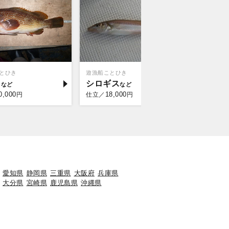
とひき
遊漁船ことひき
秀栄丸
ウ
シロギス
タイ
0,000
18,000
30,
円
仕立／
円
仕立／
愛知県
静岡県
三重県
大阪府
兵庫県
大分県
宮崎県
鹿児島県
沖縄県