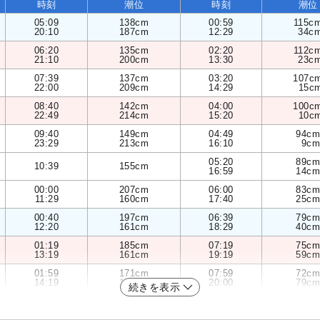
時刻
潮位
時刻
潮位
05:09
138cm
00:59
115c
20:10
187cm
12:29
34c
06:20
135cm
02:20
112c
21:10
200cm
13:30
23c
07:39
137cm
03:20
107c
22:00
209cm
14:29
15c
08:40
142cm
04:00
100c
22:49
214cm
15:20
10c
09:40
149cm
04:49
94cm
23:29
213cm
16:10
9cm
05:20
89cm
10:39
155cm
16:59
14cm
00:00
207cm
06:00
83cm
11:29
160cm
17:40
25cm
00:40
197cm
06:39
79cm
12:20
161cm
18:29
40cm
01:19
185cm
07:19
75cm
13:19
161cm
19:19
59cm
01:59
171cm
07:59
72cm
14:19
158cm
20:00
79cm
続きを表示