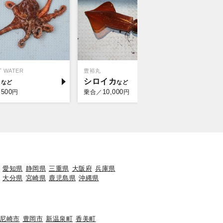
 WATER
豊裕丸
釣り船 名田
コ
シロイカ
マダコ
,500
10,000
8,0
円
乗合／
円
乗合／
愛知県
静岡県
三重県
大阪府
兵庫県
大分県
宮崎県
鹿児島県
沖縄県
尼崎市
豊岡市
新温泉町
香美町