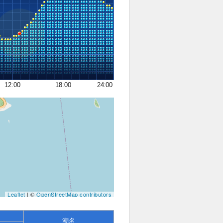
12:00
18:00
24:00
Leaflet
| ©
OpenStreetMap contributors
潮名