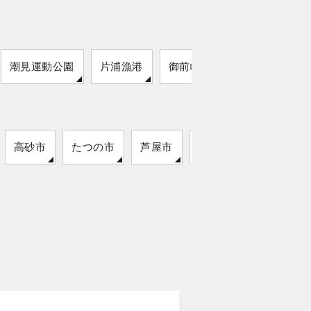
潮見運動公園
片浦漁港
御前崎海岸
高砂市
たつの市
芦屋市
洲本市
相生市