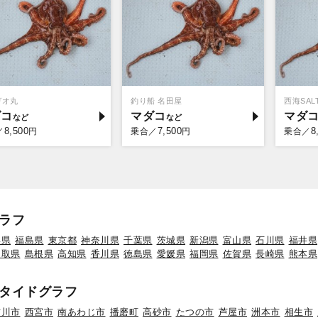
ガオ丸
釣り船 名田屋
西海SALT
ダコ
マダコ
マダ
8,500
7,500
8
／
円
乗合／
円
乗合／
ラフ
形県
福島県
東京都
神奈川県
千葉県
茨城県
新潟県
富山県
石川県
福井県
鳥取県
島根県
高知県
香川県
徳島県
愛媛県
福岡県
佐賀県
長崎県
熊本県
タイドグラフ
古川市
西宮市
南あわじ市
播磨町
高砂市
たつの市
芦屋市
洲本市
相生市