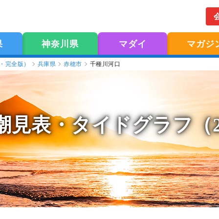
果
神奈川県
マダイ
マガジ
版・完全版）
兵庫県
赤穂市
千種川河口
潮見表
・タイドグラフ（2