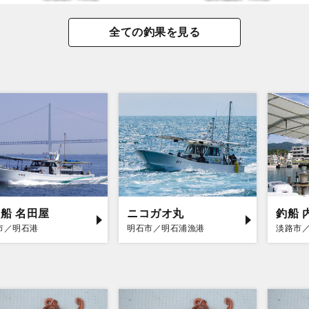
全ての釣果を見る
船 名田屋
ニコガオ丸
釣船 
市／明石港
明石市／明石浦漁港
淡路市