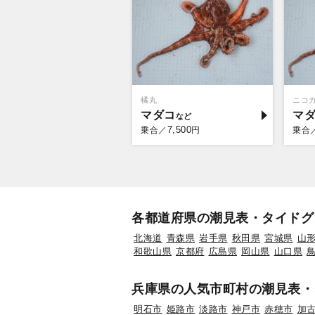
橘丸
ニコ
マダコ
マ
7,500
乗合／
円
乗合
各都道府県の潮見表・タイドグ
北海道
青森県
岩手県
秋田県
宮城県
山
和歌山県
京都府
広島県
岡山県
山口県
兵庫県の人気市町村の潮見表・
明石市
姫路市
淡路市
神戸市
赤穂市
加