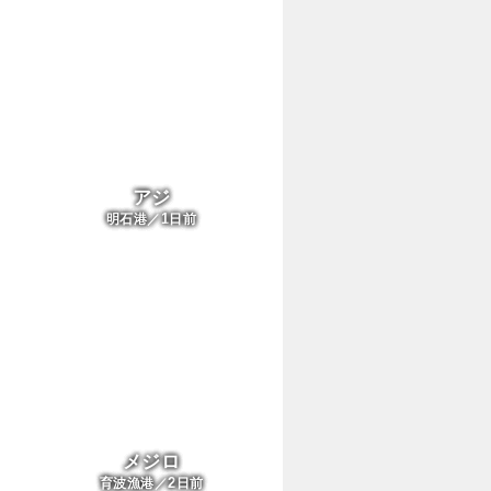
アジ
1
明石港／
日前
メジロ
2
育波漁港／
日前