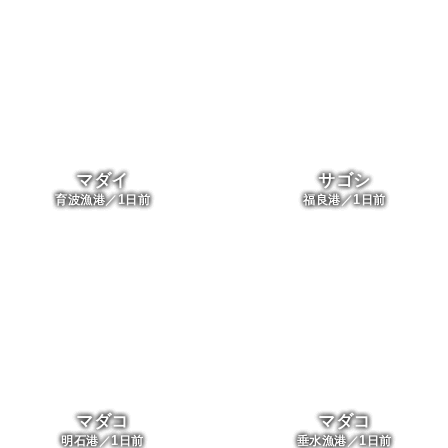
マダイ
サゴシ
1
1
育波漁港／
日前
福良港／
日前
マダコ
マダコ
1
1
明石港／
日前
垂水漁港／
日前