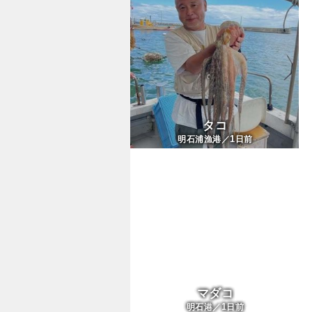
タコ
1
明石浦漁港／
日前
マダコ
1
明石港／
日前