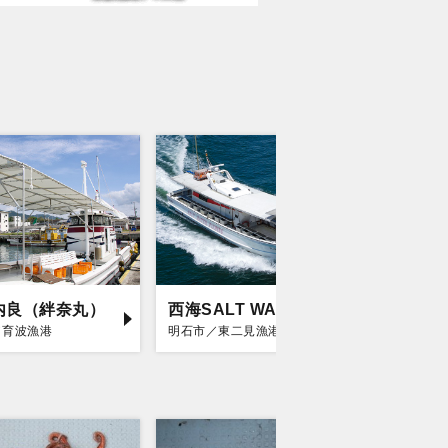
内良（絆奈丸）
西海SALT WATER
こうじ
／育波漁港
明石市／東二見漁港
神戸市／垂