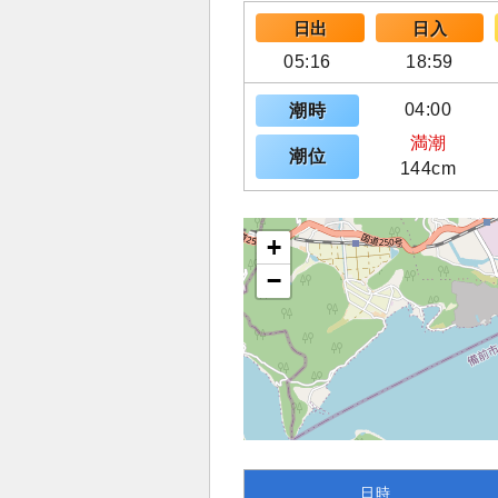
日出
日入
05:16
18:59
04:00
潮時
満潮
潮位
144cm
+
−
日時