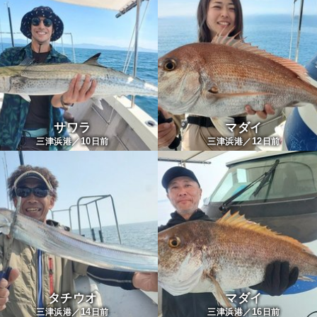
サワラ
マダイ
10
12
三津浜港／
日前
三津浜港／
日前
タチウオ
マダイ
14
16
三津浜港／
日前
三津浜港／
日前