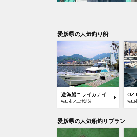
愛媛県の人気釣り船
遊漁船ニライカナイ
OZ 
松山市／三津浜港
松山
愛媛県の人気船釣りプラン