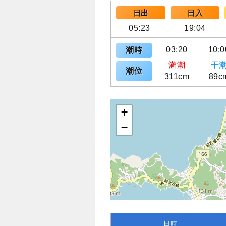
日出
日入
05:23
19:04
03:20
10:0
潮時
満潮
干
潮位
311cm
89c
+
−
日時