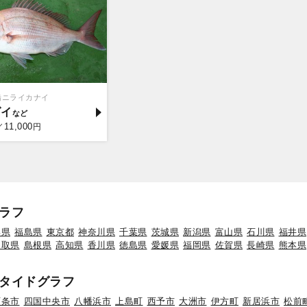
船ニライカナイ
ダイ
11,000
／
円
ラフ
形県
福島県
東京都
神奈川県
千葉県
茨城県
新潟県
富山県
石川県
福井県
鳥取県
島根県
高知県
香川県
徳島県
愛媛県
福岡県
佐賀県
長崎県
熊本県
タイドグラフ
西条市
四国中央市
八幡浜市
上島町
西予市
大洲市
伊方町
新居浜市
松前