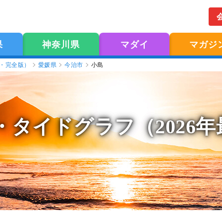
果
神奈川県
マダイ
マガジ
版・完全版）
愛媛県
今治市
小島
・タイドグラフ（2026