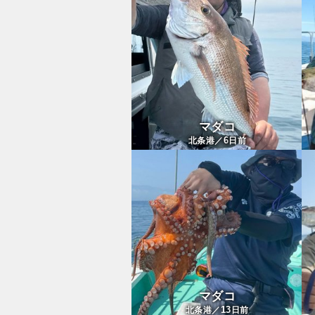
マダコ
6
北条港／
日前
マダコ
13
北条港／
日前