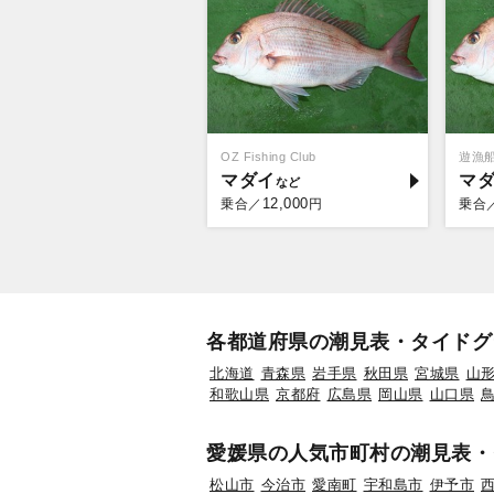
OZ Fishing Club
遊漁
マダイ
マ
12,000
乗合／
円
乗合
各都道府県の潮見表・タイドグ
北海道
青森県
岩手県
秋田県
宮城県
山
和歌山県
京都府
広島県
岡山県
山口県
愛媛県の人気市町村の潮見表・
松山市
今治市
愛南町
宇和島市
伊予市