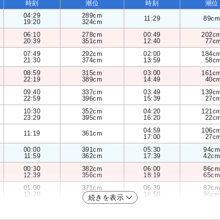
時刻
潮位
時刻
潮位
04:29
289cm
11:29
89cm
19:20
324cm
06:10
278cm
00:49
202c
20:39
351cm
12:40
77c
07:49
292cm
02:00
184c
21:30
374cm
13:59
58c
08:59
315cm
03:00
161c
22:19
389cm
14:49
40c
09:40
337cm
03:49
139c
22:59
396cm
15:39
27c
10:30
352cm
04:20
121c
23:29
395cm
16:20
22c
04:59
106c
11:19
361cm
17:00
27c
00:00
391cm
05:30
94cm
11:59
362cm
17:39
42cm
00:30
382cm
06:00
86cm
12:39
356cm
18:19
65cm
01:00
371cm
06:39
82cm
13:20
347cm
18:50
96cm
続きを表示