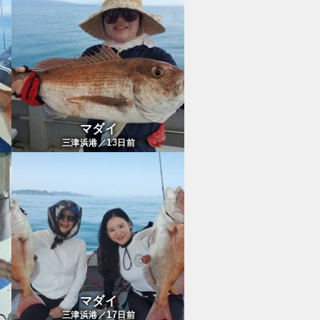
マダイ
13
三津浜港／
日前
マダイ
17
三津浜港／
日前