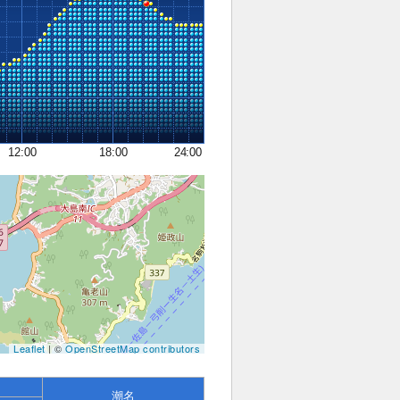
12:00
18:00
24:00
Leaflet
| ©
OpenStreetMap contributors
潮名