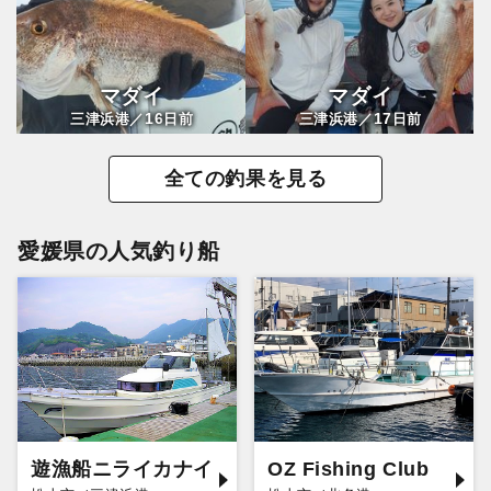
マダイ
マダイ
16
17
三津浜港／
日前
三津浜港／
日前
全ての釣果を見る
愛媛県の人気釣り船
遊漁船ニライカナイ
OZ Fishing Club