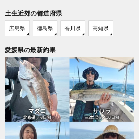
土生近郊の都道府県
広島県
徳島県
香川県
高知県
愛媛県の最新釣果
マダコ
サワラ
6
10
北条港／
日前
三津浜港／
日前