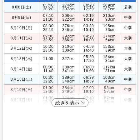
05:40
274cm
00:20
209cm
8月8日(土)
若潮
20:20
297cm
12:59
107cm
07:10
268cm
02:19
210cm
8月9日(日)
中潮
21:30
322cm
14:19
93cm
08:30
276cm
03:30
195cm
8月10日(月)
中潮
22:19
346cm
15:19
73cm
09:30
292cm
04:20
174cm
8月11日(火)
大潮
22:59
366cm
16:00
54cm
10:20
310cm
04:59
153cm
8月12日(水)
大潮
23:30
380cm
16:40
39cm
05:30
134cm
8月13日(木)
11:00
327cm
大潮
17:20
31cm
00:00
388cm
06:00
117cm
8月14日(金)
大潮
11:40
341cm
18:00
31cm
00:30
389cm
06:39
103cm
8月15日(土)
中潮
12:20
348cm
18:39
40cm
01:00
384cm
07:00
93cm
8月16日(日)
中潮
13:00
349cm
19:10
57cm
01:30
374cm
07:40
87cm
8月17日(月)
中潮
13:39
344cm
19:40
80cm
続きを表示