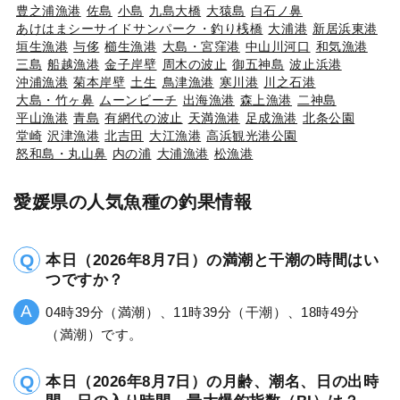
豊之浦漁港
佐島
小島
九島大橋
大猿島
白石ノ鼻
あけはまシーサイドサンパーク・釣り桟橋
大浦港
新居浜東港
垣生漁港
与侈
櫛生漁港
大島・宮窪港
中山川河口
和気漁港
三島
船越漁港
金子岸壁
周木の波止
御五神島
波止浜港
沖浦漁港
菊本岸壁
土生
鳥津漁港
寒川港
川之石港
大島・竹ヶ鼻
ムーンビーチ
出海漁港
森上漁港
二神島
平山漁港
青島
有網代の波止
天満漁港
足成漁港
北条公園
堂崎
沢津漁港
北吉田
大江漁港
高浜観光港公園
怒和島・丸山鼻
内の浦
大浦漁港
松漁港
愛媛県の人気魚種の釣果情報
本日（2026年8月7日）の満潮と干潮の時間はい
つですか？
04時39分（満潮）、11時39分（干潮）、18時49分
（満潮）です。
本日（2026年8月7日）の月齢、潮名、日の出時