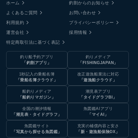
ホーム
釣割からのお知らせ
よくあるご質問
お問い合わせ
利用規約
プライバシーポリシー
運営会社
採用情報
特定商取引法に基づく表記
釣り船予約アプリ
釣りメディア
「釣割アプリ」
「FISHINGJAPAN」
1秒記入の乗船名簿
改正遊漁船業法に対応
「乗船名簿クラウド」
「遊漁船クラウド」
船釣りメディア
潮見表アプリ
「船釣りマガジン」
「タイドグラフBI」
全国の潮汐情報
魚図鑑AIアプリ
「潮見表・タイドグラフ」
「マイAI」
魚図鑑サイト
充実の補償内容と安さ
「写真から探せる魚図鑑」
「新・遊漁船保険DX」