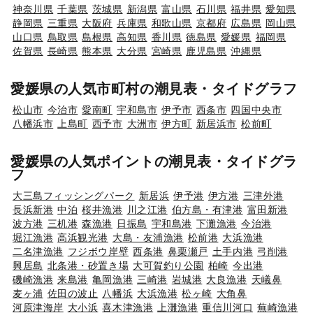
神奈川県
千葉県
茨城県
新潟県
富山県
石川県
福井県
愛知県
静岡県
三重県
大阪府
兵庫県
和歌山県
京都府
広島県
岡山県
山口県
鳥取県
島根県
高知県
香川県
徳島県
愛媛県
福岡県
佐賀県
長崎県
熊本県
大分県
宮崎県
鹿児島県
沖縄県
愛媛県の人気市町村の潮見表・タイドグラフ
松山市
今治市
愛南町
宇和島市
伊予市
西条市
四国中央市
八幡浜市
上島町
西予市
大洲市
伊方町
新居浜市
松前町
愛媛県の人気ポイントの潮見表・タイドグラ
フ
大三島フィッシングパーク
新居浜
伊予港
伊方港
三津外港
長浜新港
中泊
桜井漁港
川之江港
伯方島・有津港
富田新港
波方港
三机港
森漁港
日振島
宇和島港
下灘漁港
今治港
堀江漁港
高浜観光港
大島・友浦漁港
松前港
大浜漁港
二名津漁港
フジボウ岸壁
西条港
鼻栗瀬戸
土手内港
弓削港
興居島
北条港・砂置き場
大可賀釣り公園
柏崎
今出港
磯崎漁港
来島港
亀岡漁港
三崎港
岩城港
大良漁港
天嶬鼻
麦ヶ浦
佐田の波止
八幡浜
大浜漁港
松ヶ崎
大角鼻
河原津海岸
大小浜
喜木津漁港
上灘漁港
重信川河口
蕪崎漁港