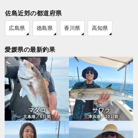
佐島近郊の都道府県
広島県
徳島県
香川県
高知県
愛媛県の最新釣果
マダコ
サワラ
6
10
北条港／
日前
三津浜港／
日前