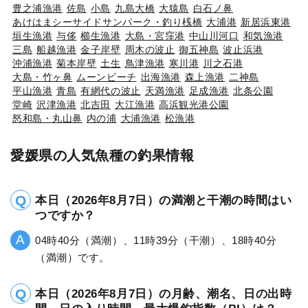
豊之浦漁港
佐島
小島
九島大橋
大猿島
白石ノ鼻
あけはまシーサイドサンパーク・釣り桟橋
大浦港
新居浜東港
垣生漁港
与侈
櫛生漁港
大島・宮窪港
中山川河口
和気漁港
三島
船越漁港
金子岸壁
周木の波止
御五神島
波止浜港
沖浦漁港
菊本岸壁
土生
鳥津漁港
寒川港
川之石港
大島・竹ヶ鼻
ムーンビーチ
出海漁港
森上漁港
二神島
平山漁港
青島
有網代の波止
天満漁港
足成漁港
北条公園
堂崎
沢津漁港
北吉田
大江漁港
高浜観光港公園
怒和島・丸山鼻
内の浦
大浦漁港
松漁港
愛媛県の人気魚種の釣果情報
本日（2026年8月7日）の満潮と干潮の時間はい
つですか？
04時40分（満潮）、11時39分（干潮）、18時40分
（満潮）です。
本日（2026年8月7日）の月齢、潮名、日の出時