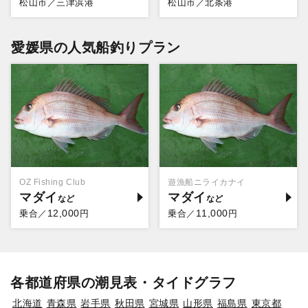
松山市／三津浜港
松山市／北条港
愛媛県の人気船釣りプラン
OZ Fishing Club
遊漁船ニライカナイ
マダイ
マダイ
12,000
11,000
乗合／
円
乗合／
円
各都道府県の潮見表・タイドグラフ
北海道
青森県
岩手県
秋田県
宮城県
山形県
福島県
東京都