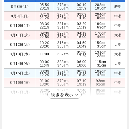
05:59
278cm
00:19
203cm
8月8日(土)
若潮
20:19
300cm
12:59
105cm
07:19
273cm
02:09
204cm
8月9日(日)
中潮
21:29
326cm
14:10
89cm
08:39
281cm
03:29
189cm
8月10日(月)
中潮
22:19
351cm
15:19
69cm
09:39
297cm
04:19
170cm
8月11日(火)
大潮
22:59
370cm
16:00
49cm
10:20
316cm
04:59
150cm
8月12日(水)
大潮
23:30
383cm
16:49
35cm
05:30
131cm
8月13日(木)
11:00
332cm
大潮
17:29
28cm
00:00
388cm
06:00
115cm
8月14日(金)
大潮
11:49
345cm
18:00
31cm
00:39
387cm
06:39
102cm
8月15日(土)
中潮
12:29
351cm
18:40
42cm
01:00
379cm
07:10
93cm
8月16日(日)
中潮
13:00
350cm
19:19
62cm
01:30
367cm
07:40
88cm
8月17日(月)
中潮
13:40
341cm
19:50
89cm
続きを表示