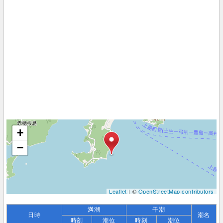
+
−
Leaflet
| ©
OpenStreetMap contributors
満潮
干潮
日時
潮名
時刻
潮位
時刻
潮位