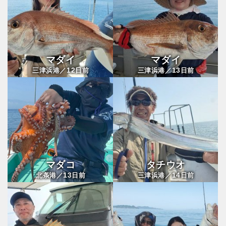
マダイ
マダイ
12
13
三津浜港／
日前
三津浜港／
日前
マダコ
タチウオ
13
14
北条港／
日前
三津浜港／
日前