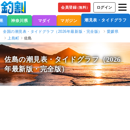
会員登録
ログイン
（無料）
潮見表・タイドグラフ
果
神奈川県
マダイ
マガジン
全国の潮見表・タイドグラフ（2026年最新版・完全版）
愛媛県
上島町
佐島
佐島の潮見表
・タイドグラフ（2026
年最新版・完全版）