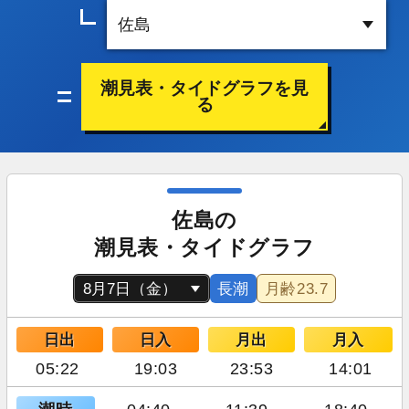
潮見表・タイドグラフを見
る
佐島の
潮見表・タイドグラフ
長潮
月齢
23.7
日出
日入
月出
月入
05:22
19:03
23:53
14:01