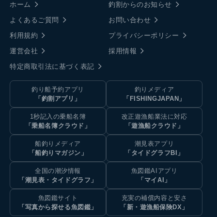
ホーム
釣割からのお知らせ
よくあるご質問
お問い合わせ
利用規約
プライバシーポリシー
運営会社
採用情報
特定商取引法に基づく表記
釣り船予約アプリ
釣りメディア
「釣割アプリ」
「FISHINGJAPAN」
1秒記入の乗船名簿
改正遊漁船業法に対応
「乗船名簿クラウド」
「遊漁船クラウド」
船釣りメディア
潮見表アプリ
「船釣りマガジン」
「タイドグラフBI」
全国の潮汐情報
魚図鑑AIアプリ
「潮見表・タイドグラフ」
「マイAI」
魚図鑑サイト
充実の補償内容と安さ
「写真から探せる魚図鑑」
「新・遊漁船保険DX」