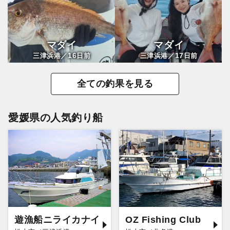
マダイ
マダイ
16
17
三津浜港／
日前
三津浜港／
日前
全ての釣果を見る
愛媛県の人気釣り船
遊漁船ニライカナイ
OZ Fishing Club