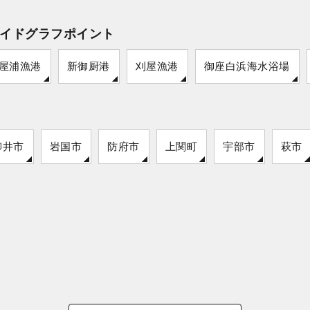
イドグラフポイント
屋浦漁港
新御厨港
刈屋漁港
御座白浜海水浴場
柳井市
岩国市
防府市
上関町
宇部市
萩市