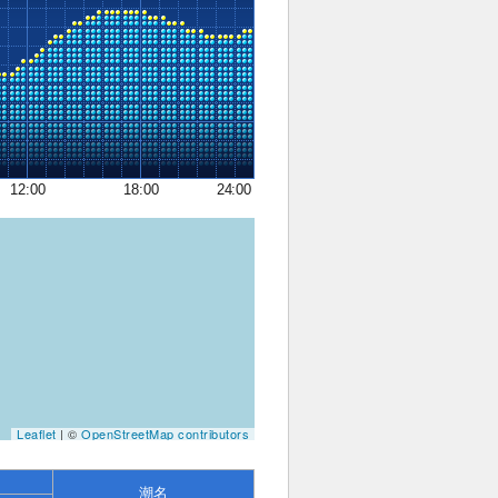
12:00
18:00
24:00
Leaflet
| ©
OpenStreetMap contributors
潮名