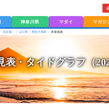
果
神奈川県
マダイ
マガジ
版・完全版）
山口県
周防大島町
本浦漁港
見表
・タイドグラフ（20