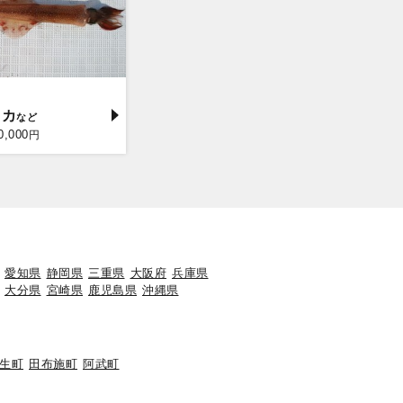
イカ
0,000
円
愛知県
静岡県
三重県
大阪府
兵庫県
大分県
宮崎県
鹿児島県
沖縄県
生町
田布施町
阿武町