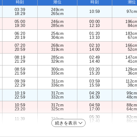
時刻
潮位
時刻
潮位
03:39
249cm
10:59
97cm
18:29
265cm
05:00
246cm
00:00
196c
19:30
285cm
12:10
84c
06:20
254cm
01:20
183c
20:19
304cm
13:10
67c
07:20
268cm
02:10
166c
20:59
319cm
14:00
52c
08:19
285cm
02:49
147c
21:29
329cm
14:40
41c
08:59
300cm
03:20
129c
21:59
335cm
15:20
36c
09:39
311cm
03:59
112c
22:29
336cm
15:59
38c
10:19
317cm
04:29
99cm
22:59
332cm
16:30
48cm
10:59
317cm
04:59
88cm
23:20
325cm
17:00
64cm
05:30
82cm
11:39
310cm
17:40
86cm
続きを表示