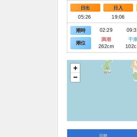
日出
日入
05:26
19:06
02:29
09:3
潮時
満潮
干
潮位
262cm
102
+
−
日時