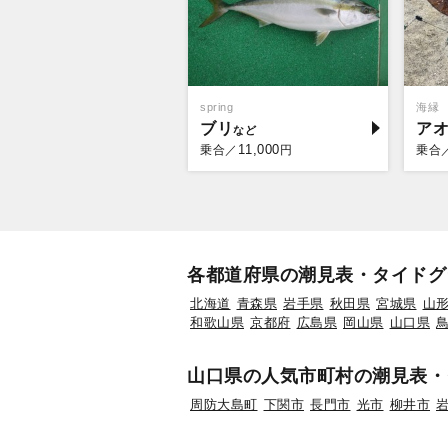
spring
海縁
ブリ
ア
11,000
乗合／
円
乗合
各都道府県の潮見表・タイドグ
北海道
青森県
岩手県
秋田県
宮城県
山
和歌山県
京都府
広島県
岡山県
山口県
山口県の人気市町村の潮見表・
周防大島町
下関市
長門市
光市
柳井市