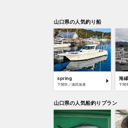
山口県の人気釣り船
spring
海
下関市／涌田漁港
下関
山口県の人気船釣りプラン