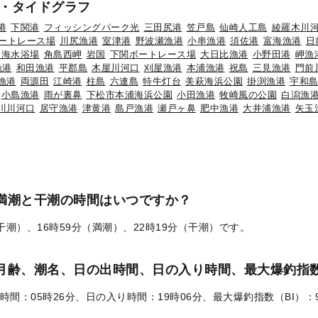
・タイドグラフ
港
下関港
フィッシングパーク光
三田尻港
笠戸島
仙崎人工島
綾羅木川
ートレース場
川尻漁港
室津港
野波瀬漁港
小串漁港
須佐港
富海漁港
日
道海水浴場
角島西岬
岩国
下関ボートレース場
大日比漁港
小野田港
岬漁
漁港
和田漁港
平郡島
木屋川河口
刈屋漁港
本浦漁港
祝島
三見漁港
門前
漁港
両源田
江崎港
柱島
六連島
特牛灯台
美萩海浜公園
掛渕漁港
宇和
小島漁港
雨が裏鼻
下松市本浦海浜公園
小田漁港
牧崎風の公園
白潟漁
川川河口
居守漁港
津黄港
島戸漁港
瀬戸ヶ鼻
肥中漁港
大井浦漁港
矢玉
の満潮と干潮の時間はいつですか？
（干潮）、16時59分（満潮）、22時19分（干潮）です。
）の月齢、潮名、日の出時間、日の入り時間、最大爆釣指数
時間：05時26分、日の入り時間：19時06分、最大爆釣指数（BI）：