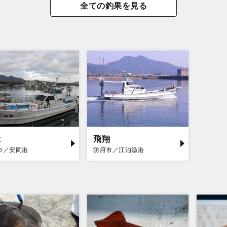
全ての釣果を見る
縁
飛翔
市／安岡港
防府市／江泊漁港