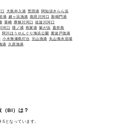
河口
大島外入港
荒田港
阿知須きらら浜
前港
越ヶ浜漁港
島田川河口
新鳴門港
港
筆崎
厚狭川河口
佐波川河口
川河口
壇ノ浦
有家港
菊が浜
蓋井島
島
阿川ほうせんぐり海浜公園
黄波戸漁港
港
小水無瀬島灯台
元山漁港
丸山海水浴場
漁港
久原漁港
（BI）は？
9.5となっています。