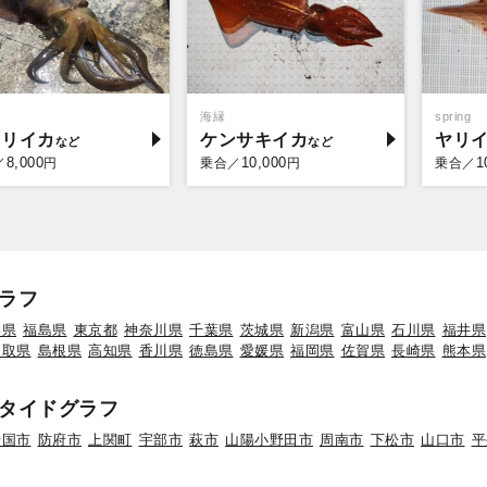
海縁
spring
オリイカ
ケンサキイカ
ヤリ
8,000
10,000
1
／
円
乗合／
円
乗合／
ラフ
形県
福島県
東京都
神奈川県
千葉県
茨城県
新潟県
富山県
石川県
福井県
鳥取県
島根県
高知県
香川県
徳島県
愛媛県
福岡県
佐賀県
長崎県
熊本県
タイドグラフ
岩国市
防府市
上関町
宇部市
萩市
山陽小野田市
周南市
下松市
山口市
平