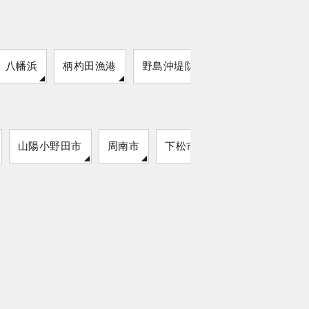
八幡浜
柄杓田漁港
野島沖堤防
佐敷港
山陽小野田市
周南市
下松市
山口市
平生