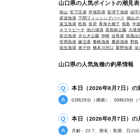
山口県の人気ポイントの潮見表
徳山
安下庄港
伊保田港
室津下漁港
由宇
床波漁港
下関フィッシングパーク
徳山ボ
湯玉漁港
粭島
長府
青海大橋下
長島
中
キララビーチ
池の浦港
彦島南公園
大浦
奈古漁港
夕なぎ公園
伊崎
吉母港
南風泊
安岡漁港
嫁泣港
妻崎漁港
桑原漁港
野島
埴生漁港
弟子待
橋本川河口
粟野漁港
深
山口県の人気魚種の釣果情報
本日（2026年8月7日）
02時29分（満潮）、09時39分
本日（2026年8月7日
月齢：23.7、潮名：長潮、日の出