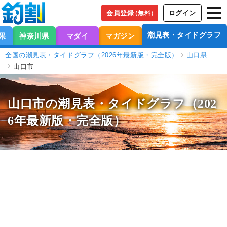
会員登録
ログイン
（無料）
潮見表・タイドグラフ
果
神奈川県
マダイ
マガジン
全国の潮見表・タイドグラフ（2026年最新版・完全版）
山口県
山口市
山口市の潮見表
・タイドグラフ（202
6年最新版・完全版）