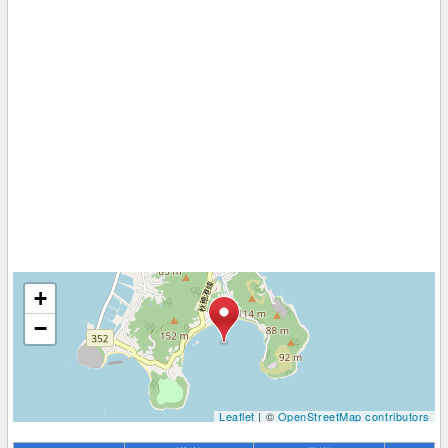
+
−
Leaflet
| ©
OpenStreetMap contributors