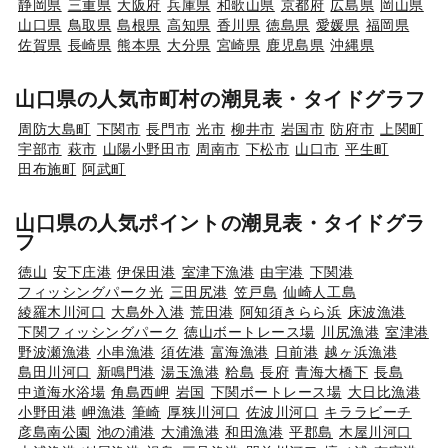
静岡県
三重県
大阪府
兵庫県
和歌山県
京都府
広島県
岡山県
山口県
鳥取県
島根県
高知県
香川県
徳島県
愛媛県
福岡県
佐賀県
長崎県
熊本県
大分県
宮崎県
鹿児島県
沖縄県
山口県の人気市町村の潮見表・タイドグラフ
周防大島町
下関市
長門市
光市
柳井市
岩国市
防府市
上関町
宇部市
萩市
山陽小野田市
周南市
下松市
山口市
平生町
田布施町
阿武町
山口県の人気ポイントの潮見表・タイドグラ
フ
徳山
安下庄港
伊保田港
室津下漁港
由宇港
下関港
フィッシングパーク光
三田尻港
笠戸島
仙崎人工島
綾羅木川河口
大島外入港
荒田港
阿知須きらら浜
床波漁港
下関フィッシングパーク
徳山ボートレース場
川尻漁港
室津港
野波瀬漁港
小串漁港
須佐港
富海漁港
日前港
越ヶ浜漁港
島田川河口
新鳴門港
湯玉漁港
粭島
長府
青海大橋下
長島
中道海水浴場
角島西岬
岩国
下関ボートレース場
大日比漁港
小野田港
岬漁港
筆崎
厚狭川河口
佐波川河口
キララビーチ
彦島南公園
池の浦港
大浦漁港
和田漁港
平郡島
木屋川河口