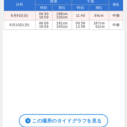
満潮
干潮
日時
潮名
時刻
潮位
時刻
潮位
04:40
268cm
8月9日(日)
11:40
84cm
中潮
18:59
320cm
06:09
281cm
00:59
187cm
8月10日(月)
中潮
19:59
343cm
12:59
62cm
この場所のタイドグラフを見る