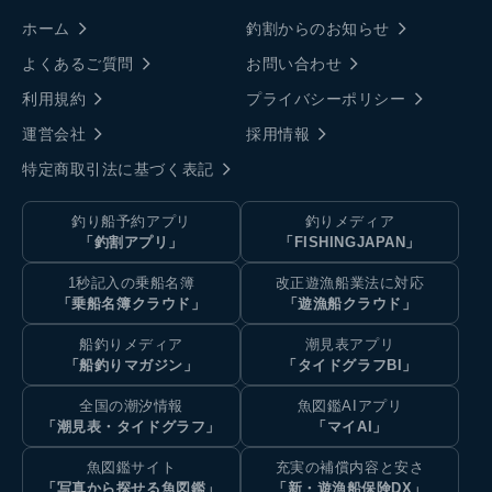
ホーム
釣割からのお知らせ
よくあるご質問
お問い合わせ
利用規約
プライバシーポリシー
運営会社
採用情報
特定商取引法に基づく表記
釣り船予約アプリ
釣りメディア
「釣割アプリ」
「FISHINGJAPAN」
1秒記入の乗船名簿
改正遊漁船業法に対応
「乗船名簿クラウド」
「遊漁船クラウド」
船釣りメディア
潮見表アプリ
「船釣りマガジン」
「タイドグラフBI」
全国の潮汐情報
魚図鑑AIアプリ
「潮見表・タイドグラフ」
「マイAI」
魚図鑑サイト
充実の補償内容と安さ
「写真から探せる魚図鑑」
「新・遊漁船保険DX」