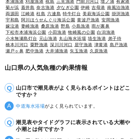
本浦漁港
刈屋漁港
祝島
三見漁港
門前川河口
壇ノ浦
有家港
菊が浜
蓋井島
奈古漁港
夕なぎ公園
伊崎
吉母港
南風泊漁港
両源田
江崎港
柱島
六連島
特牛灯台
美萩海浜公園
掛渕漁港
宇和島
阿川ほうせんぐり海浜公園
黄波戸漁港
安岡漁港
嫁泣港
妻崎漁港
桑原漁港
野島
小島漁港
雨が裏鼻
下松市本浦海浜公園
小田漁港
牧崎風の公園
白潟漁港
小水無瀬島灯台
元山漁港
丸山海水浴場
埴生漁港
弟子待
橋本川河口
粟野漁港
深川川河口
居守漁港
津黄港
島戸漁港
瀬戸ヶ鼻
肥中漁港
大井浦漁港
矢玉漁港
久原漁港
山口県の人気魚種の釣果情報
山口市で潮見表がよく見られるポイントはどこ
ですか？
中道海水浴場
がよく見られています。
潮見表やタイドグラフに表示されている大潮や
小潮とは何ですか？