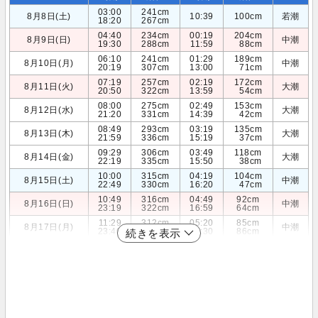
03:00
241cm
8月8日(土)
10:39
100cm
若潮
18:20
267cm
04:40
234cm
00:19
204cm
8月9日(日)
中潮
19:30
288cm
11:59
88cm
06:10
241cm
01:29
189cm
8月10日(月)
中潮
20:19
307cm
13:00
71cm
07:19
257cm
02:19
172cm
8月11日(火)
大潮
20:50
322cm
13:59
54cm
08:00
275cm
02:49
153cm
8月12日(水)
大潮
21:20
331cm
14:39
42cm
08:49
293cm
03:19
135cm
8月13日(木)
大潮
21:59
336cm
15:19
37cm
09:29
306cm
03:49
118cm
8月14日(金)
大潮
22:19
335cm
15:50
38cm
10:00
315cm
04:19
104cm
8月15日(土)
中潮
22:49
330cm
16:20
47cm
10:49
316cm
04:49
92cm
8月16日(日)
中潮
23:19
322cm
16:59
64cm
11:29
312cm
05:20
85cm
8月17日(月)
中潮
23:40
310cm
17:30
86cm
続きを表示