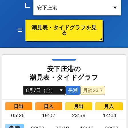
潮見表・タイドグラフを見
る
安下庄港の
潮見表・タイドグラフ
長潮
月齢
23.7
日出
日入
月出
月入
05:26
19:07
23:59
14:04