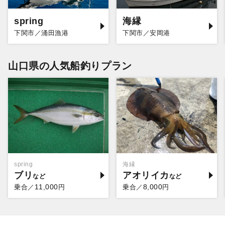
spring
海縁
下関市／涌田漁港
下関市／安岡港
山口県の人気船釣りプラン
spring
海縁
ブリ
アオリイカ
11,000
8,000
乗合／
円
乗合／
円