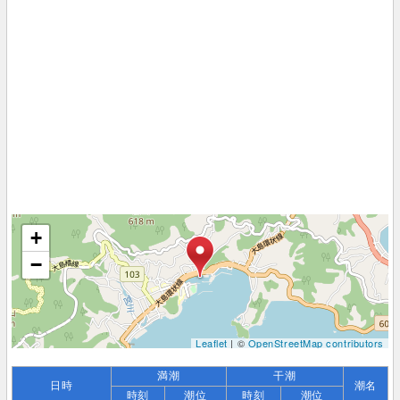
+
−
Leaflet
| ©
OpenStreetMap contributors
満潮
干潮
日時
潮名
時刻
潮位
時刻
潮位