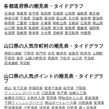
各都道府県の潮見表・タイドグラフ
北海道
青森県
岩手県
秋田県
宮城県
山形県
福島県
東京都
神奈川県
千葉県
茨城県
新潟県
富山県
石川県
福井県
愛知県
静岡県
三重県
大阪府
兵庫県
和歌山県
京都府
広島県
岡山県
山口県
鳥取県
島根県
高知県
香川県
徳島県
愛媛県
福岡県
佐賀県
長崎県
熊本県
大分県
宮崎県
鹿児島県
沖縄県
山口県の人気市町村の潮見表・タイドグラフ
周防大島町
下関市
長門市
光市
柳井市
岩国市
防府市
上関町
宇部市
萩市
山陽小野田市
周南市
下松市
山口市
平生町
田布施町
阿武町
山口県の人気ポイントの潮見表・タイドグラ
フ
徳山
安下庄港
伊保田港
室津下漁港
由宇港
下関港
フィッシングパーク光
三田尻港
笠戸島
仙崎人工島
綾羅木川河口
大島外入港
荒田港
阿知須きらら浜
床波漁港
下関フィッシングパーク
徳山ボートレース場
川尻漁港
室津港
野波瀬漁港
小串漁港
須佐港
富海漁港
日前港
越ヶ浜漁港