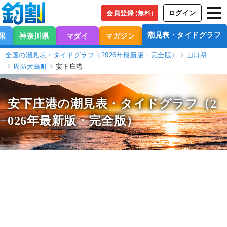
会員登録
ログイン
（無料）
潮見表・タイドグラフ
果
神奈川県
マダイ
マガジン
全国の潮見表・タイドグラフ（2026年最新版・完全版）
山口県
周防大島町
安下庄港
安下庄港の潮見表
・タイドグラフ（2
026年最新版・完全版）