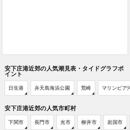
安下庄港近郊の人気潮見表・タイドグラフポ
イント
日生港
弁天島海浜公園
荒崎
マリンピア
安下庄港近郊の人気市町村
下関市
長門市
光市
柳井市
岩国市