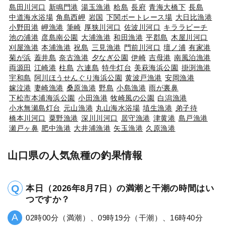
島田川河口
新鳴門港
湯玉漁港
粭島
長府
青海大橋下
長島
中道海水浴場
角島西岬
岩国
下関ボートレース場
大日比漁港
小野田港
岬漁港
筆崎
厚狭川河口
佐波川河口
キララビーチ
池の浦港
彦島南公園
大浦漁港
和田漁港
平郡島
木屋川河口
刈屋漁港
本浦漁港
祝島
三見漁港
門前川河口
壇ノ浦
有家港
菊が浜
蓋井島
奈古漁港
夕なぎ公園
伊崎
吉母港
南風泊漁港
両源田
江崎港
柱島
六連島
特牛灯台
美萩海浜公園
掛渕漁港
宇和島
阿川ほうせんぐり海浜公園
黄波戸漁港
安岡漁港
嫁泣港
妻崎漁港
桑原漁港
野島
小島漁港
雨が裏鼻
下松市本浦海浜公園
小田漁港
牧崎風の公園
白潟漁港
小水無瀬島灯台
元山漁港
丸山海水浴場
埴生漁港
弟子待
橋本川河口
粟野漁港
深川川河口
居守漁港
津黄港
島戸漁港
瀬戸ヶ鼻
肥中漁港
大井浦漁港
矢玉漁港
久原漁港
山口県の人気魚種の釣果情報
本日（2026年8月7日）の満潮と干潮の時間はい
つですか？
02時00分（満潮）、09時19分（干潮）、16時40分