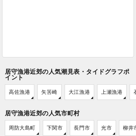
居守漁港近郊の人気潮見表・タイドグラフポ
イント
高佐漁港
矢筈崎
大江漁港
上瀬漁港
居守漁港近郊の人気市町村
周防大島町
下関市
長門市
光市
柳井