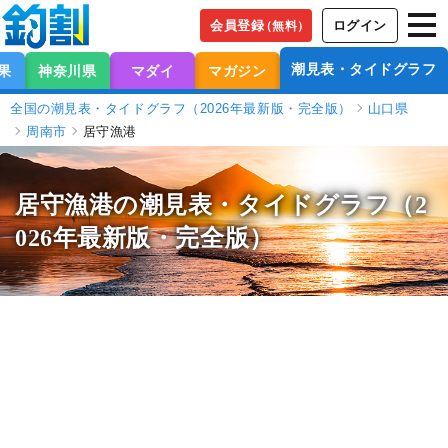
会員登録
ログイン
（無料）
潮見表・タイドグラフ
果
神奈川県
マダイ
マガジン
全国の潮見表・タイドグラフ（2026年最新版・完全版）
山口県
周南市
居守漁港
居守漁港の潮見表
・タイドグラフ（2
026年最新版・完全版）