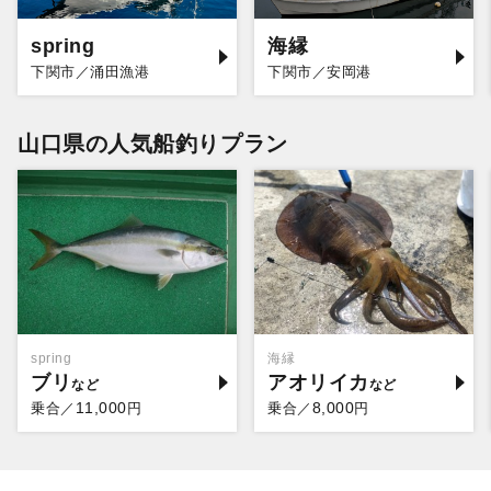
spring
海縁
下関市／涌田漁港
下関市／安岡港
山口県の人気船釣りプラン
spring
海縁
ブリ
アオリイカ
11,000
8,000
乗合／
円
乗合／
円