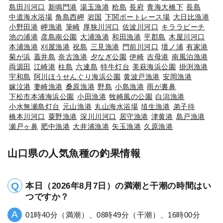
島田川河口
新鳴門港
湯玉漁港
粭島
長府
青海大橋下
長島
中道海水浴場
角島西岬
岩国
下関ボートレース場
大日比漁港
小野田港
岬漁港
筆崎
厚狭川河口
佐波川河口
キララビーチ
池の浦港
彦島南公園
大浦漁港
和田漁港
平郡島
木屋川河口
本浦漁港
刈屋漁港
祝島
三見漁港
門前川河口
壇ノ浦
有家港
菊が浜
蓋井島
奈古漁港
夕なぎ公園
伊崎
吉母港
南風泊漁港
両源田
江崎港
柱島
六連島
特牛灯台
美萩海浜公園
掛渕漁港
宇和島
阿川ほうせんぐり海浜公園
黄波戸漁港
安岡漁港
嫁泣港
妻崎漁港
桑原漁港
野島
小島漁港
雨が裏鼻
下松市本浦海浜公園
小田漁港
牧崎風の公園
白潟漁港
小水無瀬島灯台
元山漁港
丸山海水浴場
埴生漁港
弟子待
橋本川河口
粟野漁港
深川川河口
居守漁港
津黄港
島戸漁港
瀬戸ヶ鼻
肥中漁港
大井浦漁港
矢玉漁港
久原漁港
山口県の人気魚種の釣果情報
本日（2026年8月7日）の満潮と干潮の時間はい
つですか？
01時40分（満潮）、08時49分（干潮）、16時00分