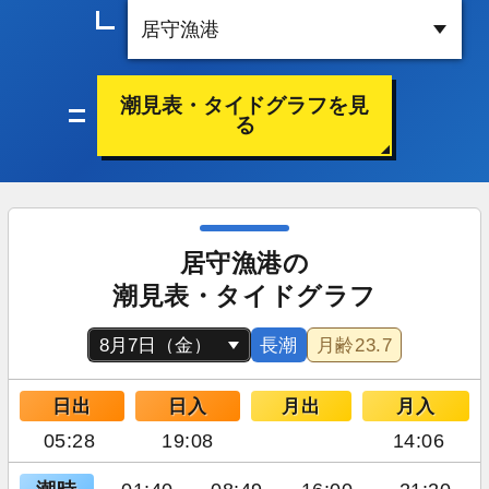
潮見表・タイドグラフを見
る
居守漁港の
潮見表・タイドグラフ
長潮
月齢
23.7
日出
日入
月出
月入
05:28
19:08
14:06