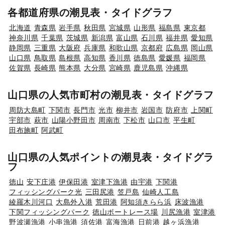
各都道府県の潮見表・タイドグラフ
北海道
青森県
岩手県
秋田県
宮城県
山形県
福島県
東京都
神奈川県
千葉県
茨城県
新潟県
富山県
石川県
福井県
愛知県
静岡県
三重県
大阪府
兵庫県
和歌山県
京都府
広島県
岡山県
山口県
鳥取県
島根県
高知県
香川県
徳島県
愛媛県
福岡県
佐賀県
長崎県
熊本県
大分県
宮崎県
鹿児島県
沖縄県
山口県の人気市町村の潮見表・タイドグラフ
周防大島町
下関市
長門市
光市
柳井市
岩国市
防府市
上関町
宇部市
萩市
山陽小野田市
周南市
下松市
山口市
平生町
田布施町
阿武町
山口県の人気ポイントの潮見表・タイドグラ
フ
徳山
安下庄港
伊保田港
室津下漁港
由宇港
下関港
フィッシングパーク光
三田尻港
笠戸島
仙崎人工島
綾羅木川河口
大島外入港
荒田港
阿知須きらら浜
床波漁港
下関フィッシングパーク
徳山ボートレース場
川尻漁港
室津港
野波瀬漁港
小串漁港
須佐港
富海漁港
日前港
越ヶ浜漁港