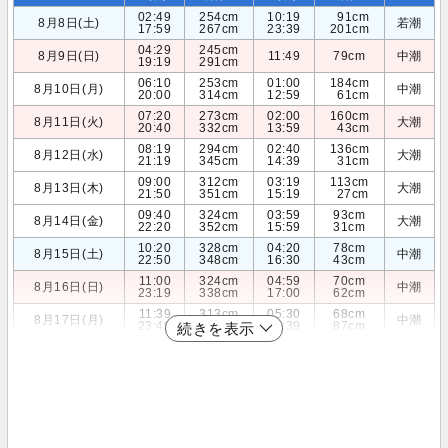
02:49
254cm
10:19
91cm
8月8日(土)
若潮
17:59
267cm
23:39
201cm
04:29
245cm
8月9日(日)
11:49
79cm
中潮
19:19
291cm
06:10
253cm
01:00
184cm
8月10日(月)
中潮
20:00
314cm
12:59
61cm
07:20
273cm
02:00
160cm
8月11日(火)
大潮
20:40
332cm
13:59
43cm
08:19
294cm
02:40
136cm
8月12日(水)
大潮
21:19
345cm
14:39
31cm
09:00
312cm
03:19
113cm
8月13日(木)
大潮
21:50
351cm
15:19
27cm
09:40
324cm
03:59
93cm
8月14日(金)
大潮
22:20
352cm
15:59
31cm
10:20
328cm
04:20
78cm
8月15日(土)
中潮
22:50
348cm
16:30
43cm
11:00
324cm
04:59
70cm
8月16日(日)
中潮
23:19
338cm
17:00
62cm
11:39
313cm
05:30
68cm
8月17日(月)
中潮
23:49
324cm
17:39
87cm
続きを表示