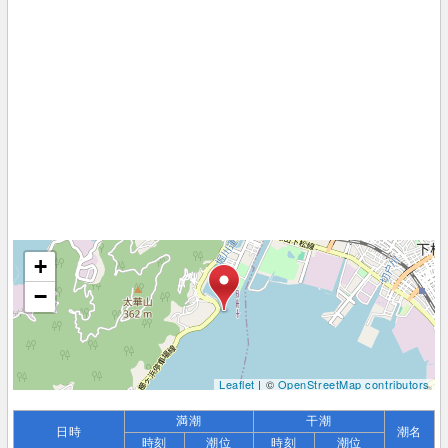
+
−
Leaflet
| ©
OpenStreetMap contributors
満潮
干潮
日時
潮名
時刻
潮位
時刻
潮位