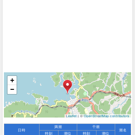
+
−
Leaflet
| ©
OpenStreetMap contributors
満潮
干潮
日時
潮名
時刻
潮位
時刻
潮位