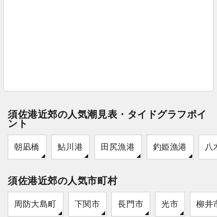
須佐港近郊の人気潮見表・タイドグラフポイ
ント
朝凪橋
鮎川港
田尻漁港
釣姫漁港
八
須佐港近郊の人気市町村
周防大島町
下関市
長門市
光市
柳井