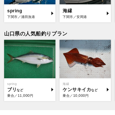
spring
海縁
下関市／涌田漁港
下関市／安岡港
山口県の人気船釣りプラン
spring
海縁
ブリ
ケンサキイカ
11,000
10,000
乗合／
円
乗合／
円