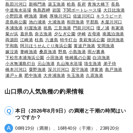
島田川河口
新鳴門港
湯玉漁港
粭島
長府
青海大橋下
長島
中道海水浴場
角島西岬
岩国
下関ボートレース場
大日比漁港
小野田港
岬漁港
筆崎
厚狭川河口
佐波川河口
キララビーチ
彦島南公園
池の浦港
大浦漁港
和田漁港
平郡島
木屋川河口
本浦漁港
刈屋漁港
祝島
三見漁港
門前川河口
壇ノ浦
有家港
菊が浜
蓋井島
奈古漁港
夕なぎ公園
伊崎
吉母港
南風泊漁港
両源田
江崎港
柱島
六連島
特牛灯台
美萩海浜公園
掛渕漁港
宇和島
阿川ほうせんぐり海浜公園
黄波戸漁港
安岡漁港
嫁泣港
妻崎漁港
桑原漁港
野島
小島漁港
雨が裏鼻
下松市本浦海浜公園
小田漁港
牧崎風の公園
白潟漁港
小水無瀬島灯台
元山漁港
丸山海水浴場
埴生漁港
弟子待
橋本川河口
粟野漁港
深川川河口
居守漁港
津黄港
島戸漁港
瀬戸ヶ鼻
肥中漁港
大井浦漁港
矢玉漁港
久原漁港
山口県の人気魚種の釣果情報
本日（2026年8月9日）の満潮と干潮の時間はい
つですか？
08時19分（満潮）、16時40分（干潮）、23時20分