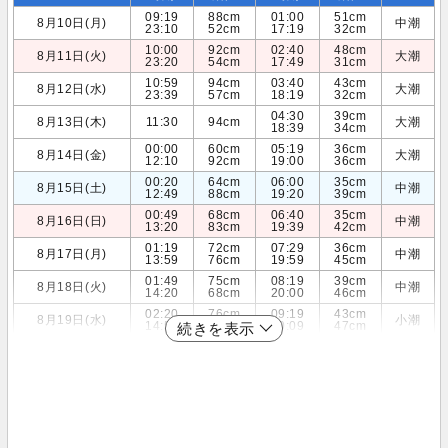
09:19
88cm
01:00
51cm
8月10日(月)
中潮
23:10
52cm
17:19
32cm
10:00
92cm
02:40
48cm
8月11日(火)
大潮
23:20
54cm
17:49
31cm
10:59
94cm
03:40
43cm
8月12日(水)
大潮
23:39
57cm
18:19
32cm
04:30
39cm
8月13日(木)
11:30
94cm
大潮
18:39
34cm
00:00
60cm
05:19
36cm
8月14日(金)
大潮
12:10
92cm
19:00
36cm
00:20
64cm
06:00
35cm
8月15日(土)
中潮
12:49
88cm
19:20
39cm
00:49
68cm
06:40
35cm
8月16日(日)
中潮
13:20
83cm
19:39
42cm
01:19
72cm
07:29
36cm
8月17日(月)
中潮
13:59
76cm
19:59
45cm
01:49
75cm
08:19
39cm
8月18日(火)
中潮
14:20
68cm
20:00
46cm
02:20
76cm
09:19
43cm
8月19日(水)
小潮
14:59
60cm
20:09
47cm
続きを表示