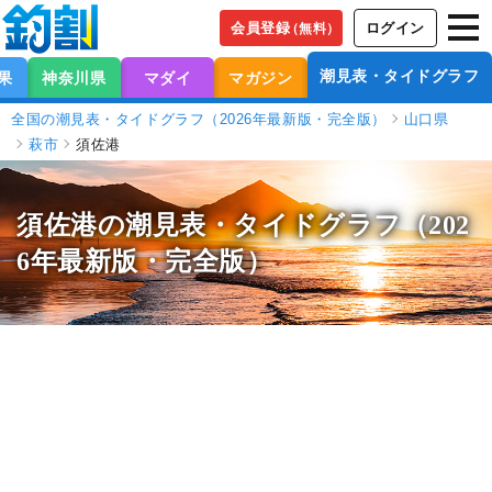
会員登録
ログイン
（無料）
潮見表・タイドグラフ
果
神奈川県
マダイ
マガジン
全国の潮見表・タイドグラフ（2026年最新版・完全版）
山口県
萩市
須佐港
須佐港の潮見表
・タイドグラフ（202
6年最新版・完全版）