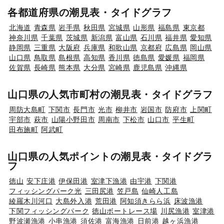
各都道府県の潮見表・タイドグラフ
北海道
青森県
岩手県
秋田県
宮城県
山形県
福島県
東京都
神奈川県
千葉県
茨城県
新潟県
富山県
石川県
福井県
愛知県
静岡県
三重県
大阪府
兵庫県
和歌山県
京都府
広島県
岡山県
山口県
鳥取県
島根県
高知県
香川県
徳島県
愛媛県
福岡県
佐賀県
長崎県
熊本県
大分県
宮崎県
鹿児島県
沖縄県
山口県の人気市町村の潮見表・タイドグラフ
周防大島町
下関市
長門市
光市
柳井市
岩国市
防府市
上関町
宇部市
萩市
山陽小野田市
周南市
下松市
山口市
平生町
田布施町
阿武町
山口県の人気ポイントの潮見表・タイドグラ
フ
徳山
安下庄港
伊保田港
室津下漁港
由宇港
下関港
フィッシングパーク光
三田尻港
笠戸島
仙崎人工島
綾羅木川河口
大島外入港
荒田港
阿知須きらら浜
床波漁港
下関フィッシングパーク
徳山ボートレース場
川尻漁港
室津港
野波瀬漁港
小串漁港
須佐港
富海漁港
日前港
越ヶ浜漁港