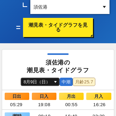
潮見表・タイドグラフを見
る
須佐港の
潮見表・タイドグラフ
中潮
月齢
25.7
日出
日入
月出
月入
05:29
19:08
00:55
16:26