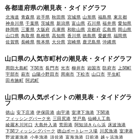
各都道府県の潮見表・タイドグラフ
北海道
青森県
岩手県
秋田県
宮城県
山形県
福島県
東京都
神奈川県
千葉県
茨城県
新潟県
富山県
石川県
福井県
愛知県
静岡県
三重県
大阪府
兵庫県
和歌山県
京都府
広島県
岡山県
山口県
鳥取県
島根県
高知県
香川県
徳島県
愛媛県
福岡県
佐賀県
長崎県
熊本県
大分県
宮崎県
鹿児島県
沖縄県
山口県の人気市町村の潮見表・タイドグラフ
周防大島町
下関市
長門市
光市
柳井市
岩国市
防府市
上関町
宇部市
萩市
山陽小野田市
周南市
下松市
山口市
平生町
田布施町
阿武町
山口県の人気ポイントの潮見表・タイドグラ
フ
徳山
安下庄港
伊保田港
由宇港
室津下漁港
下関港
フィッシングパーク光
三田尻港
笠戸島
仙崎人工島
綾羅木川河口
大島外入港
荒田港
阿知須きらら浜
床波漁港
下関フィッシングパーク
徳山ボートレース場
川尻漁港
室津港
野波瀬漁港
小串漁港
須佐港
富海漁港
日前港
越ヶ浜漁港