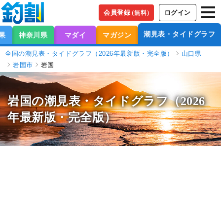
会員登録
ログイン
（無料）
潮見表・タイドグラフ
果
神奈川県
マダイ
マガジン
全国の潮見表・タイドグラフ（2026年最新版・完全版）
山口県
岩国市
岩国
岩国の潮見表
・タイドグラフ（2026
年最新版・完全版）