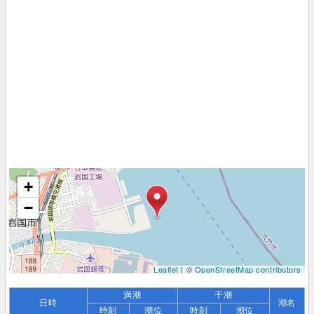
+
−
Leaflet
| ©
OpenStreetMap contributors
満潮
干潮
日時
潮名
時刻
潮位
時刻
潮位