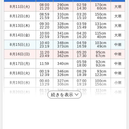
08:00
290cm
02:59
170cm
8月11日(火)
大潮
21:20
362cm
14:30
60cm
08:59
310cm
03:20
150cm
8月12日(水)
大潮
21:59
375cm
15:10
46cm
09:30
328cm
03:59
131cm
8月13日(木)
大潮
22:20
380cm
15:49
39cm
10:00
341cm
04:20
115cm
8月14日(金)
大潮
22:59
379cm
16:20
40cm
10:40
348cm
04:59
103cm
8月15日(土)
中潮
23:19
373cm
16:59
49cm
11:20
348cm
05:20
95cm
8月16日(日)
中潮
23:49
362cm
17:30
67cm
05:59
92cm
8月17日(月)
11:59
340cm
中潮
18:00
92cm
00:19
346cm
06:29
93cm
8月18日(火)
中潮
12:39
326cm
18:39
122cm
00:40
327cm
07:00
100cm
8月19日(水)
小潮
13:29
306cm
19:19
156cm
01:19
306cm
07:50
111cm
8月20日(木)
小潮
14:29
285cm
20:00
190cm
続きを表示