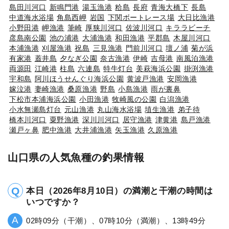
島田川河口
新鳴門港
湯玉漁港
粭島
長府
青海大橋下
長島
中道海水浴場
角島西岬
岩国
下関ボートレース場
大日比漁港
小野田港
岬漁港
筆崎
厚狭川河口
佐波川河口
キララビーチ
彦島南公園
池の浦港
大浦漁港
和田漁港
平郡島
木屋川河口
本浦漁港
刈屋漁港
祝島
三見漁港
門前川河口
壇ノ浦
菊が浜
有家港
蓋井島
夕なぎ公園
奈古漁港
伊崎
吉母港
南風泊漁港
両源田
江崎港
柱島
六連島
特牛灯台
美萩海浜公園
掛渕漁港
宇和島
阿川ほうせんぐり海浜公園
黄波戸漁港
安岡漁港
嫁泣港
妻崎漁港
桑原漁港
野島
小島漁港
雨が裏鼻
下松市本浦海浜公園
小田漁港
牧崎風の公園
白潟漁港
小水無瀬島灯台
元山漁港
丸山海水浴場
埴生漁港
弟子待
橋本川河口
粟野漁港
深川川河口
居守漁港
津黄港
島戸漁港
瀬戸ヶ鼻
肥中漁港
大井浦漁港
矢玉漁港
久原漁港
山口県の人気魚種の釣果情報
本日（2026年8月10日）の満潮と干潮の時間は
いつですか？
02時09分（干潮）、07時10分（満潮）、13時49分