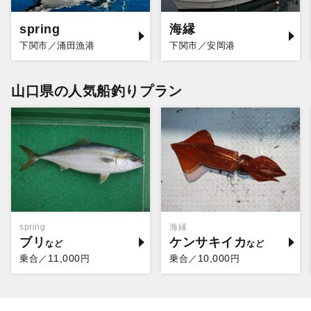
spring
海縁
下関市／涌田漁港
下関市／安岡港
山口県の人気船釣りプラン
spring
海縁
ブリ
ケンサキイカ
11,000
10,000
乗合／
円
乗合／
円