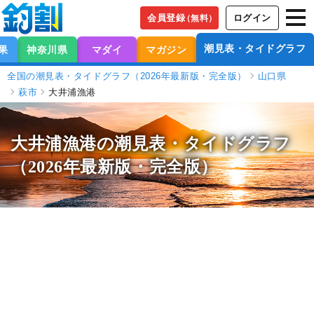
会員登録
ログイン
（無料）
潮見表・タイドグラフ
果
神奈川県
マダイ
マガジン
全国の潮見表・タイドグラフ（2026年最新版・完全版）
山口県
萩市
大井浦漁港
大井浦漁港の潮見表
・タイドグラフ
（2026年最新版・完全版）