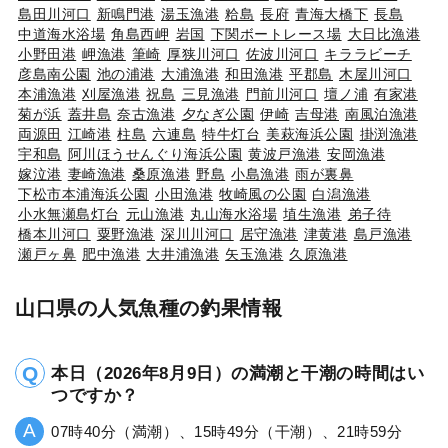
島田川河口
新鳴門港
湯玉漁港
粭島
長府
青海大橋下
長島
中道海水浴場
角島西岬
岩国
下関ボートレース場
大日比漁港
小野田港
岬漁港
筆崎
厚狭川河口
佐波川河口
キララビーチ
彦島南公園
池の浦港
大浦漁港
和田漁港
平郡島
木屋川河口
本浦漁港
刈屋漁港
祝島
三見漁港
門前川河口
壇ノ浦
有家港
菊が浜
蓋井島
奈古漁港
夕なぎ公園
伊崎
吉母港
南風泊漁港
両源田
江崎港
柱島
六連島
特牛灯台
美萩海浜公園
掛渕漁港
宇和島
阿川ほうせんぐり海浜公園
黄波戸漁港
安岡漁港
嫁泣港
妻崎漁港
桑原漁港
野島
小島漁港
雨が裏鼻
下松市本浦海浜公園
小田漁港
牧崎風の公園
白潟漁港
小水無瀬島灯台
元山漁港
丸山海水浴場
埴生漁港
弟子待
橋本川河口
粟野漁港
深川川河口
居守漁港
津黄港
島戸漁港
瀬戸ヶ鼻
肥中漁港
大井浦漁港
矢玉漁港
久原漁港
山口県の人気魚種の釣果情報
本日（2026年8月9日）の満潮と干潮の時間はい
つですか？
07時40分（満潮）、15時49分（干潮）、21時59分