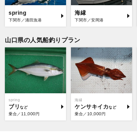
spring
海縁
下関市／涌田漁港
下関市／安岡港
山口県の人気船釣りプラン
spring
海縁
ブリ
ケンサキイカ
11,000
10,000
乗合／
円
乗合／
円