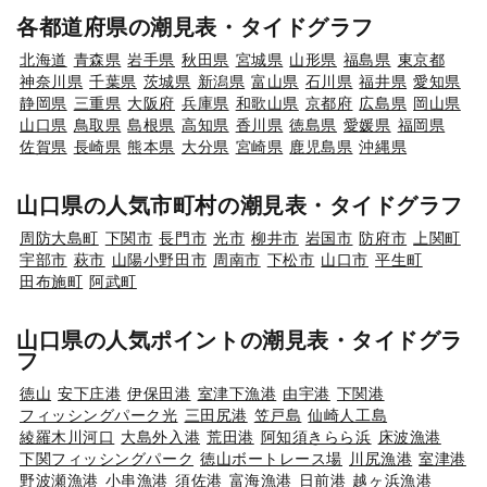
各都道府県の潮見表・タイドグラフ
北海道
青森県
岩手県
秋田県
宮城県
山形県
福島県
東京都
神奈川県
千葉県
茨城県
新潟県
富山県
石川県
福井県
愛知県
静岡県
三重県
大阪府
兵庫県
和歌山県
京都府
広島県
岡山県
山口県
鳥取県
島根県
高知県
香川県
徳島県
愛媛県
福岡県
佐賀県
長崎県
熊本県
大分県
宮崎県
鹿児島県
沖縄県
山口県の人気市町村の潮見表・タイドグラフ
周防大島町
下関市
長門市
光市
柳井市
岩国市
防府市
上関町
宇部市
萩市
山陽小野田市
周南市
下松市
山口市
平生町
田布施町
阿武町
山口県の人気ポイントの潮見表・タイドグラ
フ
徳山
安下庄港
伊保田港
室津下漁港
由宇港
下関港
フィッシングパーク光
三田尻港
笠戸島
仙崎人工島
綾羅木川河口
大島外入港
荒田港
阿知須きらら浜
床波漁港
下関フィッシングパーク
徳山ボートレース場
川尻漁港
室津港
野波瀬漁港
小串漁港
須佐港
富海漁港
日前港
越ヶ浜漁港