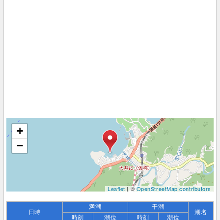
+
−
Leaflet
| ©
OpenStreetMap contributors
満潮
干潮
日時
潮名
時刻
潮位
時刻
潮位