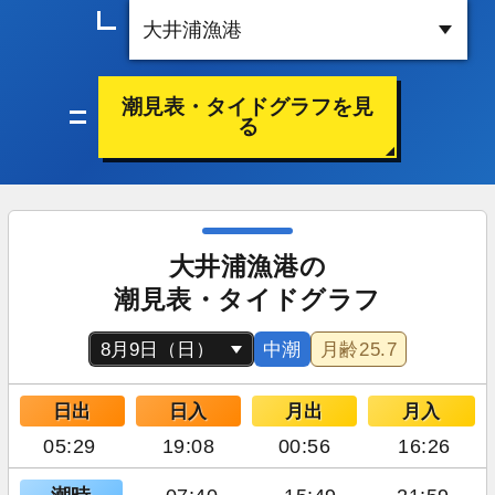
潮見表・タイドグラフを見
る
大井浦漁港の
潮見表・タイドグラフ
中潮
月齢
25.7
日出
日入
月出
月入
05:29
19:08
00:56
16:26