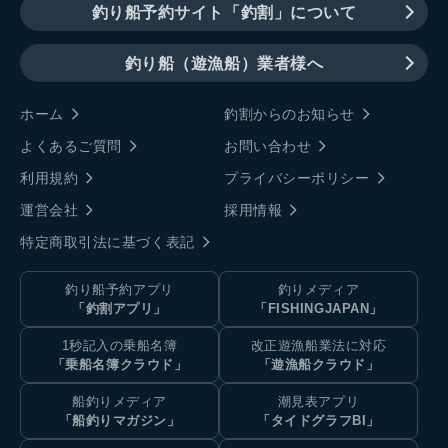
釣り船予約サイト「釣割」について
釣り船（遊漁船）業者様へ
ホーム
釣割からのお知らせ
よくあるご質問
お問い合わせ
利用規約
プライバシーポリシー
運営会社
採用情報
特定商取引法に基づく表記
釣り船予約アプリ
釣りメディア
「釣割アプリ」
「FISHINGJAPAN」
1秒記入の乗船名簿
改正遊漁船業法に対応
「乗船名簿クラウド」
「遊漁船クラウド」
船釣りメディア
潮見表アプリ
「船釣りマガジン」
「タイドグラフBI」