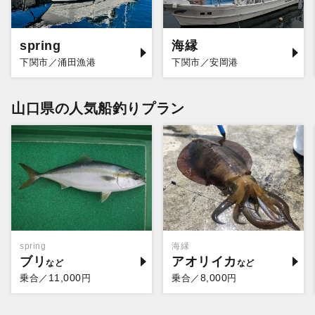
spring
海縁
下関市／涌田漁港
下関市／安岡港
山口県の人気船釣りプラン
spring
海縁
ブリ
アオリイカ
11,000
8,000
乗合／
円
乗合／
円