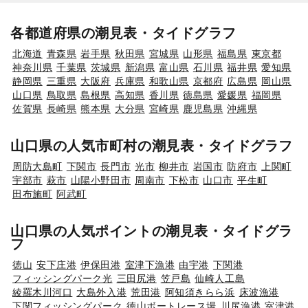
各都道府県の潮見表・タイドグラフ
北海道
青森県
岩手県
秋田県
宮城県
山形県
福島県
東京都
神奈川県
千葉県
茨城県
新潟県
富山県
石川県
福井県
愛知県
静岡県
三重県
大阪府
兵庫県
和歌山県
京都府
広島県
岡山県
山口県
鳥取県
島根県
高知県
香川県
徳島県
愛媛県
福岡県
佐賀県
長崎県
熊本県
大分県
宮崎県
鹿児島県
沖縄県
山口県の人気市町村の潮見表・タイドグラフ
周防大島町
下関市
長門市
光市
柳井市
岩国市
防府市
上関町
宇部市
萩市
山陽小野田市
周南市
下松市
山口市
平生町
田布施町
阿武町
山口県の人気ポイントの潮見表・タイドグラ
フ
徳山
安下庄港
伊保田港
室津下漁港
由宇港
下関港
フィッシングパーク光
三田尻港
笠戸島
仙崎人工島
綾羅木川河口
大島外入港
荒田港
阿知須きらら浜
床波漁港
下関フィッシングパーク
徳山ボートレース場
川尻漁港
室津港