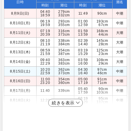
日時
潮名
時刻
潮位
時刻
潮位
04:40
279cm
8月9日(日)
11:49
90cm
中潮
18:59
332cm
06:19
293cm
01:00
193cm
8月10日(月)
中潮
19:59
355cm
12:59
67cm
07:19
316cm
01:59
168cm
8月11日(火)
大潮
20:39
373cm
13:59
44cm
08:10
338cm
02:39
145cm
8月12日(水)
大潮
21:19
384cm
14:40
28cm
08:59
354cm
03:19
125cm
8月13日(木)
大潮
21:59
387cm
15:29
23cm
09:40
363cm
03:59
108cm
8月14日(金)
大潮
22:29
383cm
16:00
29cm
10:20
362cm
04:30
97cm
8月15日(土)
中潮
22:59
373cm
16:40
46cm
11:00
354cm
05:00
91cm
8月16日(日)
中潮
23:20
360cm
17:19
71cm
05:40
90cm
8月17日(月)
11:40
339cm
中潮
17:59
103cm
06:19
95cm
8月18日(火)
12:29
320cm
中潮
18:29
137cm
続きを表示