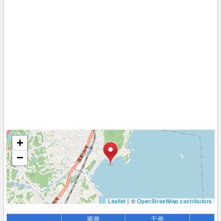
+
−
Leaflet
| ©
OpenStreetMap contributors
満潮
干潮