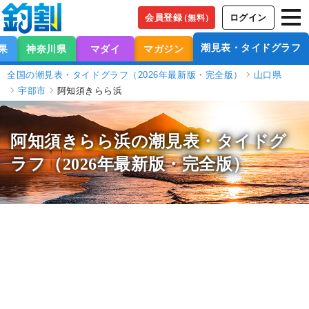
会員登録
ログイン
（無料）
潮見表・タイドグラフ
果
神奈川県
マダイ
マガジン
全国の潮見表・タイドグラフ（2026年最新版・完全版）
山口県
宇部市
阿知須きらら浜
阿知須きらら浜の潮見表
・タイドグ
ラフ（2026年最新版・完全版）