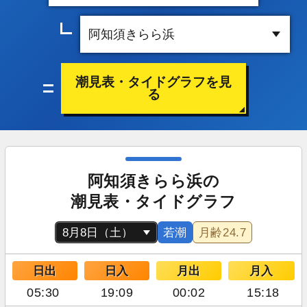
潮見表・タイドグラフを見
る
阿知須きらら浜の
潮見表・タイドグラフ
若潮
月齢
24.7
日出
日入
月出
月入
05:30
19:09
00:02
15:18