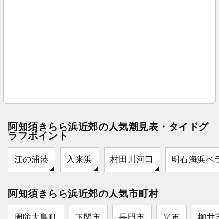
阿知須きらら浜近郊の人気潮見表・タイドグ
ラフポイント
江の浦港
入来浜
村田川河口
明石海浜ベ
阿知須きらら浜近郊の人気市町村
周防大島町
下関市
長門市
光市
柳井