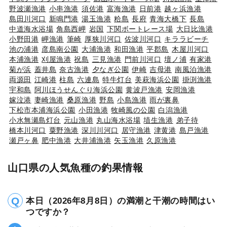
野波瀬漁港
小串漁港
須佐港
富海漁港
日前港
越ヶ浜漁港
島田川河口
新鳴門港
湯玉漁港
粭島
長府
青海大橋下
長島
中道海水浴場
角島西岬
岩国
下関ボートレース場
大日比漁港
小野田港
岬漁港
筆崎
厚狭川河口
佐波川河口
キララビーチ
池の浦港
彦島南公園
大浦漁港
和田漁港
平郡島
木屋川河口
本浦漁港
刈屋漁港
祝島
三見漁港
門前川河口
壇ノ浦
有家港
菊が浜
蓋井島
奈古漁港
夕なぎ公園
伊崎
吉母港
南風泊漁港
両源田
江崎港
柱島
六連島
特牛灯台
美萩海浜公園
掛渕漁港
宇和島
阿川ほうせんぐり海浜公園
黄波戸漁港
安岡漁港
嫁泣港
妻崎漁港
桑原漁港
野島
小島漁港
雨が裏鼻
下松市本浦海浜公園
小田漁港
牧崎風の公園
白潟漁港
小水無瀬島灯台
元山漁港
丸山海水浴場
埴生漁港
弟子待
橋本川河口
粟野漁港
深川川河口
居守漁港
津黄港
島戸漁港
瀬戸ヶ鼻
肥中漁港
大井浦漁港
矢玉漁港
久原漁港
山口県の人気魚種の釣果情報
本日（2026年8月8日）の満潮と干潮の時間はい
つですか？