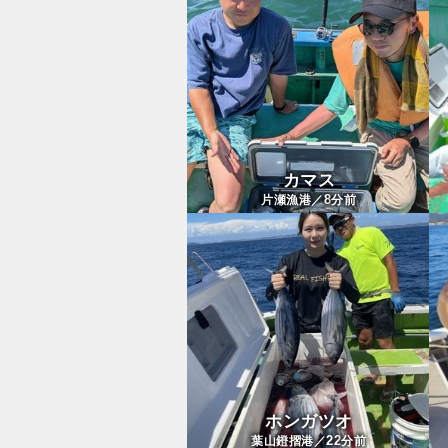
カマス
8
片瀬漁港／
分前
ホンガツオ
22
葉山鐙摺港／
分前