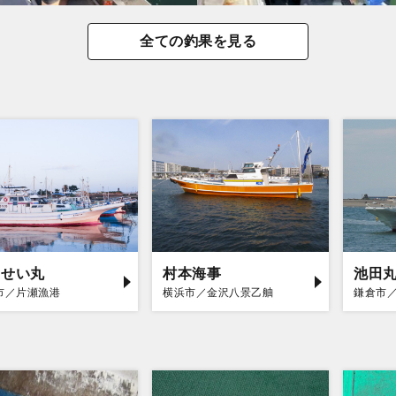
全ての釣果を見る
うせい丸
村本海事
池田
市／片瀬漁港
横浜市／金沢八景乙舳
鎌倉市