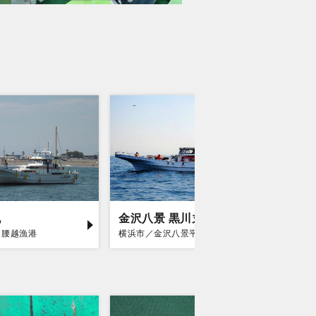
丸
金沢八景 黒川丸
庄治郎
／腰越漁港
横浜市／金沢八景平潟
平塚市／平