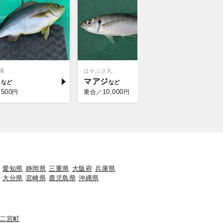
園
はやぶさ丸
成銀丸
キ
マアジ
マアジ
,500
10,000
10,
円
乗合／
円
乗合／
愛知県
静岡県
三重県
大阪府
兵庫県
大分県
宮崎県
鹿児島県
沖縄県
二宮町