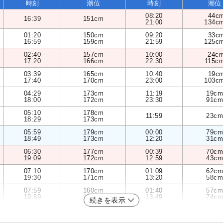
時刻
潮位
時刻
潮位
08:20
44c
16:39
151cm
21:00
134c
01:20
150cm
09:20
33c
16:59
159cm
21:59
125c
02:40
157cm
10:00
24c
17:20
166cm
22:30
115c
03:39
165cm
10:40
19c
17:40
170cm
23:00
103c
04:29
173cm
11:19
19cm
18:00
172cm
23:30
91cm
05:10
178cm
11:59
23cm
18:29
173cm
05:59
179cm
00:00
79cm
18:49
173cm
12:20
31cm
06:30
177cm
00:39
70cm
19:09
172cm
12:59
43cm
07:10
170cm
01:09
62cm
19:30
171cm
13:20
58cm
07:59
160cm
01:40
57cm
19:59
169cm
13:49
74cm
続きを表示