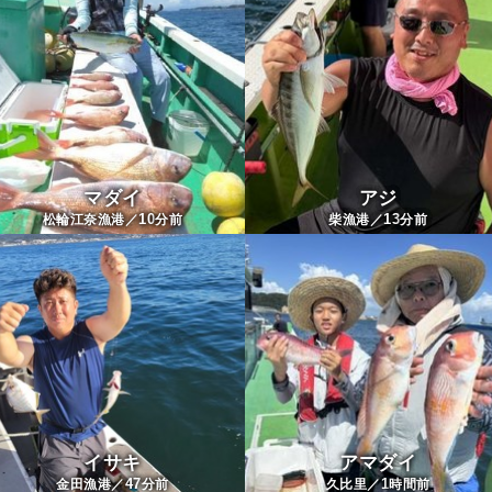
マダイ
アジ
10
13
松輪江奈漁港／
分前
柴漁港／
分前
イサキ
アマダイ
47
1
金田漁港／
分前
久比里／
時間前