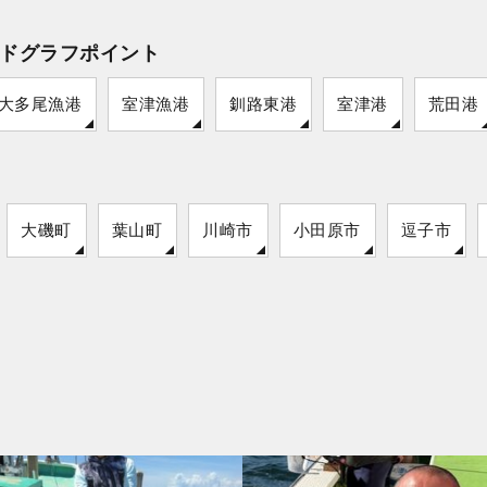
ドグラフポイント
大多尾漁港
室津漁港
釧路東港
室津港
荒田港
大磯町
葉山町
川崎市
小田原市
逗子市