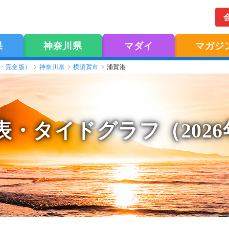
果
神奈川県
マダイ
マガジ
版・完全版）
神奈川県
横須賀市
浦賀港
表
・タイドグラフ（202