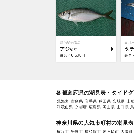
野毛屋釣船店
黒川本
アジ
タ
6,500
乗合／
円
乗合
各都道府県の潮見表・タイドグ
北海道
青森県
岩手県
秋田県
宮城県
山
和歌山県
京都府
広島県
岡山県
山口県
神奈川県の人気市町村の潮見表
横浜市
平塚市
横須賀市
茅ヶ崎市
大磯町