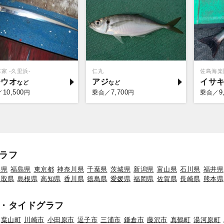
家 -久里浜-
仁丸
佐島海楽
チウオ
アジ
イサ
10,500
7,700
9
／
円
乗合／
円
乗合／
ラフ
形県
福島県
東京都
神奈川県
千葉県
茨城県
新潟県
富山県
石川県
福井県
鳥取県
島根県
高知県
香川県
徳島県
愛媛県
福岡県
佐賀県
長崎県
熊本県
・タイドグラフ
葉山町
川崎市
小田原市
逗子市
三浦市
鎌倉市
藤沢市
真鶴町
湯河原町