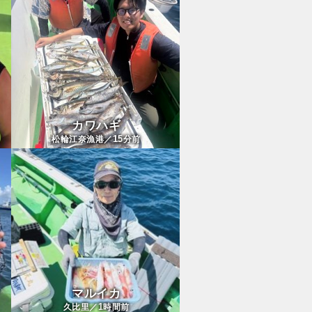
カワハギ
15
松輪江奈漁港／
分前
マルイカ
1
久比里／
時間前