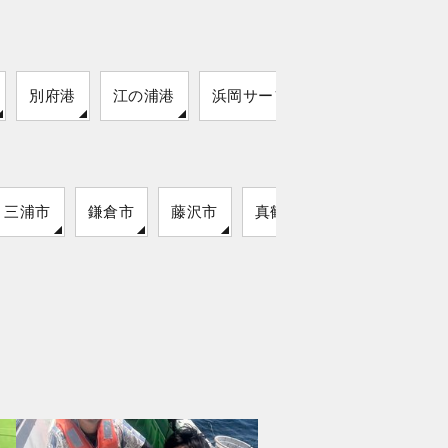
別府港
江の浦港
浜岡サーフ
三浦市
鎌倉市
藤沢市
真鶴町
湯河原町