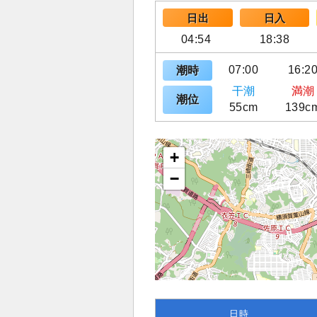
日出
日入
04:54
18:38
07:00
16:2
潮時
干潮
満潮
潮位
55cm
139c
+
−
日時