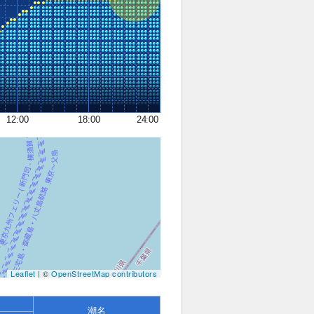
12:00
18:00
24:00
Leaflet
| ©
OpenStreetMap contributors
潮名