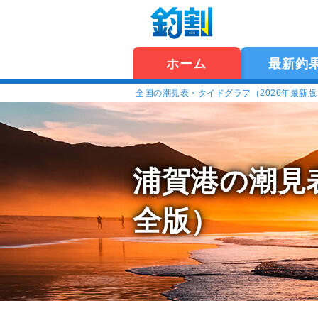
ホーム
最新釣
全国の潮見表・タイドグラフ（2026年最新
浦賀港の潮見
全版）