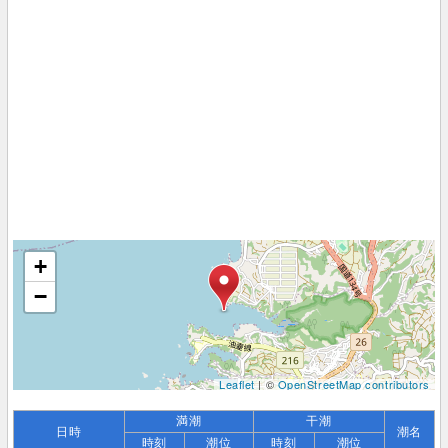
+
−
Leaflet
| ©
OpenStreetMap contributors
満潮
干潮
日時
潮名
時刻
潮位
時刻
潮位