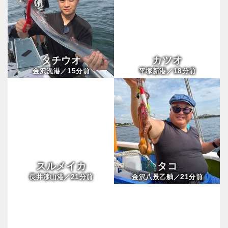
タチウオ
カツオ
15
18
金沢漁港／
分前
平塚新港／
分前
スルメイカ
タコ
21
21
長井漆山港／
分前
金沢八景乙舳／
分前