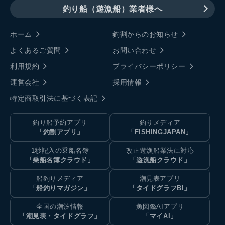
釣り船（遊漁船）業者様へ
ホーム
釣割からのお知らせ
よくあるご質問
お問い合わせ
利用規約
プライバシーポリシー
運営会社
採用情報
特定商取引法に基づく表記
釣り船予約アプリ
釣りメディア
「釣割アプリ」
「FISHINGJAPAN」
1秒記入の乗船名簿
改正遊漁船業法に対応
「乗船名簿クラウド」
「遊漁船クラウド」
船釣りメディア
潮見表アプリ
「船釣りマガジン」
「タイドグラフBI」
全国の潮汐情報
魚図鑑AIアプリ
「潮見表・タイドグラフ」
「マイAI」