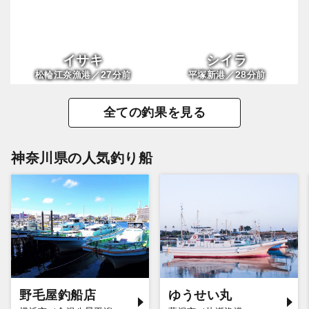
イサキ
シイラ
27
28
松輪江奈漁港／
分前
平塚新港／
分前
全ての釣果を見る
神奈川県の人気釣り船
野毛屋釣船店
ゆうせい丸