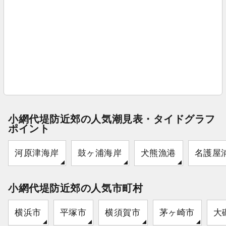
小網代堤防近郊の人気潮見表・タイドグラフ
ポイント
河原津海岸
鼓ヶ浦海岸
犬熊漁港
名護屋
小網代堤防近郊の人気市町村
横浜市
平塚市
横須賀市
茅ヶ崎市
大