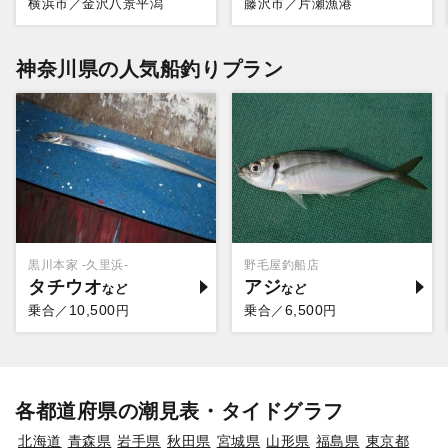
横浜市／金沢八景平潟
藤沢市／片瀬漁港
神奈川県の人気船釣りプラン
黒川本家 -久里浜-
野毛屋釣船店
タチウオ
アジ
10,500
6,500
乗合／
円
乗合／
円
各都道府県の潮見表・タイドグラフ
北海道
青森県
岩手県
秋田県
宮城県
山形県
福島県
東京都