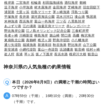
根岸港
二宮海岸
松輪港
杉田臨海緑地
酒匂海岸
剱崎
逗子海岸
小坪漁港
材木座海岸
金田海岸
芝崎海岸
旧吉田邸下
浦賀港
七里ヶ浜
佐島マリーナ
茅ヶ崎漁港
浮島つり園
平塚海岸
長井港
湯河原海浜公園
花水川河口
漆山港
鴨居港
米神漁港
西浜海岸
葉山一色海岸
三ツ石
八景島対岸
あぶずり港
江の浦港
油壷京急マリーナ
赤レンガパーク
野比海岸公園
江ノ島オリンピック記念公園
三春町岸壁
長者ヶ崎
川崎新堤
柳島海岸
旗山崎
間口港
高磯
梅沢海岸
東扇島北公園
真鶴岬
稚児ヶ淵
野島沖堤防
小八幡海岸
通り矢堤防
福浦漁港
新港埠頭
秋谷漁港
野比海岸
山下公園
新安浦港
小網代堤防
葉山一色堤防
浜諸磯港
観音崎
稲村ヶ崎
盗人狩
長浦
琴ヶ浜
坂ノ下護岸
長浜水路
根府川大根
観音山
神奈川県の人気魚種の釣果情報
本日（2026年8月9日）の満潮と干潮の時間はい
つですか？
07時59分（干潮）、16時10分（満潮）、20時30分
（干潮）です。