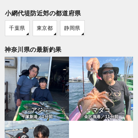
小網代堤防近郊の都道府県
千葉県
東京都
静岡県
神奈川県の最新釣果
アジ
マダコ
1
11
平塚新港／
分前
金沢漁港／
分前