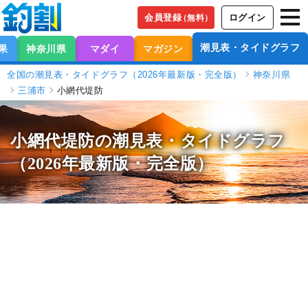
会員登録
ログイン
（無料）
潮見表・タイドグラフ
果
神奈川県
マダイ
マガジン
全国の潮見表・タイドグラフ（2026年最新版・完全版）
神奈川県
三浦市
小網代堤防
小網代堤防の潮見表
・タイドグラフ
（2026年最新版・完全版）