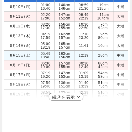
01:00
140cm
08:59
19cm
8月10日(月)
中潮
16:40
146cm
21:30
115cm
02:20
147cm
09:49
11cm
8月11日(火)
大潮
17:00
152cm
22:19
104cm
03:20
156cm
10:30
7cm
8月12日(水)
大潮
17:30
155cm
22:50
92cm
04:19
162cm
11:10
9cm
8月13日(木)
大潮
17:59
157cm
23:20
80cm
05:00
165cm
8月14日(金)
11:41
16cm
大潮
18:19
157cm
05:49
163cm
8月15日(土)
12:19
28cm
中潮
18:40
156cm
06:30
157cm
00:30
60cm
8月16日(日)
中潮
19:00
155cm
12:49
42cm
07:19
147cm
01:09
54cm
8月17日(月)
中潮
19:20
153cm
13:19
58cm
07:59
136cm
01:40
51cm
8月18日(火)
中潮
19:40
151cm
13:39
73cm
08:59
123cm
02:29
51cm
8月19日(水)
小潮
20:00
147cm
13:59
88cm
続きを表示