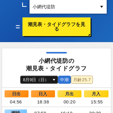
潮見表・タイドグラフを見
る
小網代堤防の
潮見表・タイドグラフ
中潮
月齢
25.7
日出
日入
月出
月入
04:56
18:38
00:20
15:55