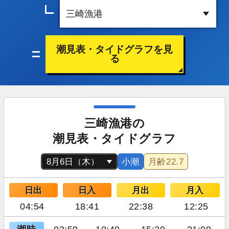
潮見表・タイドグラフを見
る
三崎漁港の
潮見表・タイドグラフ
小潮
月齢
22.7
日出
日入
月出
月入
04:54
18:41
22:38
12:25