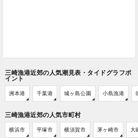
三崎漁港近郊の人気潮見表・タイドグラフポ
イント
洲本港
千葉港
城ヶ島公園
小島漁港
三崎漁港近郊の人気市町村
横浜市
平塚市
横須賀市
茅ヶ崎市
大