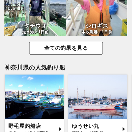
タチウオ
シロギス
1
1
走水港／
日前
本牧漁港／
日前
全ての釣果を見る
神奈川県の人気釣り船
野毛屋釣船店
ゆうせい丸