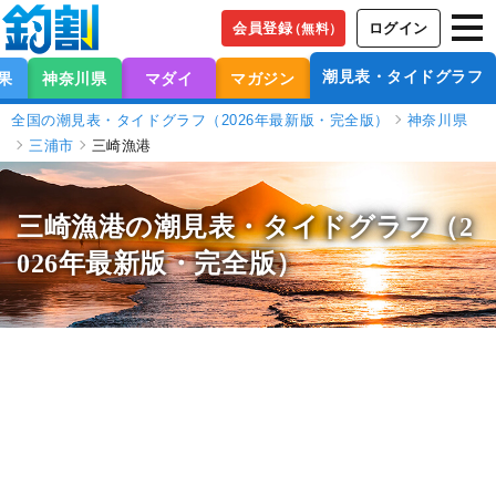
会員登録
ログイン
（無料）
潮見表・タイドグラフ
果
神奈川県
マダイ
マガジン
全国の潮見表・タイドグラフ（2026年最新版・完全版）
神奈川県
三浦市
三崎漁港
三崎漁港の潮見表
・タイドグラフ（2
026年最新版・完全版）