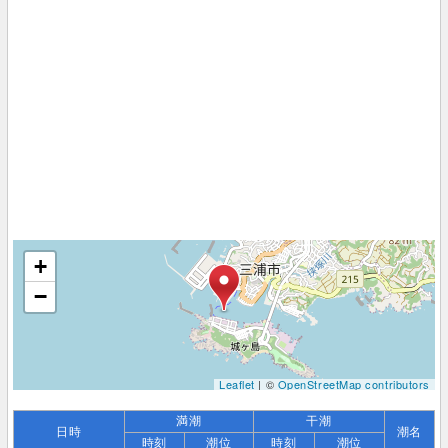
+
−
Leaflet
| ©
OpenStreetMap contributors
満潮
干潮
日時
潮名
時刻
潮位
時刻
潮位