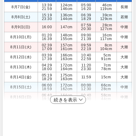
13:39
124cm
05:00
46cm
8月7日(金)
長潮
21:59
146cm
16:20
119cm
15:19
136cm
06:39
39cm
8月8日(土)
若潮
23:30
144cm
18:29
129cm
07:59
28cm
8月9日(日)
16:00
147cm
中潮
20:30
127cm
01:20
148cm
09:00
16cm
8月10日(月)
中潮
16:39
155cm
21:39
117cm
02:39
157cm
09:59
8cm
8月11日(火)
大潮
17:09
161cm
22:19
104cm
03:39
166cm
10:40
5cm
8月12日(水)
大潮
17:39
163cm
22:59
91cm
04:29
172cm
11:20
7cm
8月13日(木)
大潮
18:00
164cm
23:30
78cm
05:19
175cm
8月14日(金)
11:59
15cm
大潮
18:29
163cm
06:00
172cm
00:00
66cm
8月15日(土)
中潮
18:59
162cm
12:30
28cm
06:40
164cm
00:40
58cm
8月16日(日)
中潮
19:10
160cm
13:00
44cm
続きを表示