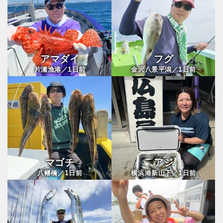
アマダイ
フグ
1
1
片瀬漁港／
日前
金沢八景平潟／
日前
マゴチ
アジ
1
1
八幡橋／
日前
横浜港新山下／
日前