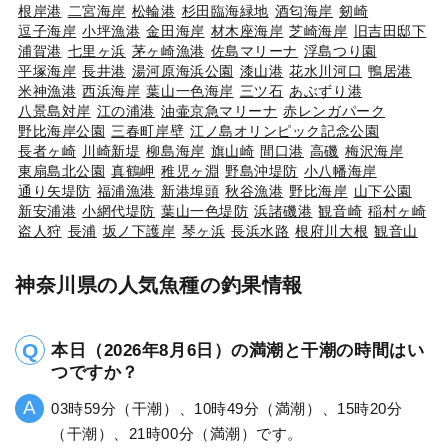
根岸港
二宮海岸
松輪港
杉田臨海緑地
酒匂海岸
剱崎
逗子海岸
小坪漁港
金田海岸
材木座海岸
芝崎海岸
旧吉田邸下
浦賀港
七里ヶ浜
茅ヶ崎漁港
佐島マリーナ
浮島つり園
平塚海岸
長井港
湯河原海浜公園
漆山港
花水川河口
鴨居港
米神漁港
西浜海岸
葉山一色海岸
三ツ石
あぶずり港
八景島対岸
江の浦港
油壷京急マリーナ
赤レンガパーク
野比海岸公園
三春町岸壁
江ノ島オリンピック記念公園
長者ヶ崎
川崎新堤
柳島海岸
旗山崎
間口港
高磯
梅沢海岸
東扇島北公園
真鶴岬
稚児ヶ淵
野島沖堤防
小八幡海岸
通り矢堤防
福浦漁港
新港埠頭
秋谷漁港
野比海岸
山下公園
新安浦港
小網代堤防
葉山一色堤防
浜諸磯港
観音崎
稲村ヶ崎
盗人狩
長浦
坂ノ下護岸
琴ヶ浜
長浜水路
根府川大根
観音山
神奈川県の人気魚種の釣果情報
本日（2026年8月6日）の満潮と干潮の時間はい
つですか？
03時59分（干潮）、10時49分（満潮）、15時20分
（干潮）、21時00分（満潮）です。