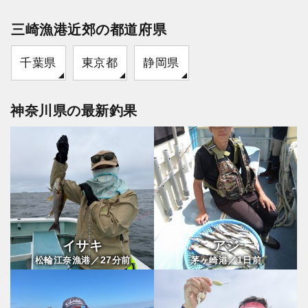
三崎漁港近郊の都道府県
千葉県
東京都
静岡県
神奈川県の最新釣果
イサキ
アジ
27
1
松輪江奈漁港／
分前
茅ヶ崎港／
日前