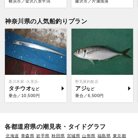
横浜市／金沢八景平潟
藤沢市／片瀬漁港
神奈川県の人気船釣りプラン
黒川本家 -久里浜-
野毛屋釣船店
タチウオ
アジ
10,500
6,500
乗合／
円
乗合／
円
各都道府県の潮見表・タイドグラフ
北海道
青森県
岩手県
秋田県
宮城県
山形県
福島県
東京都