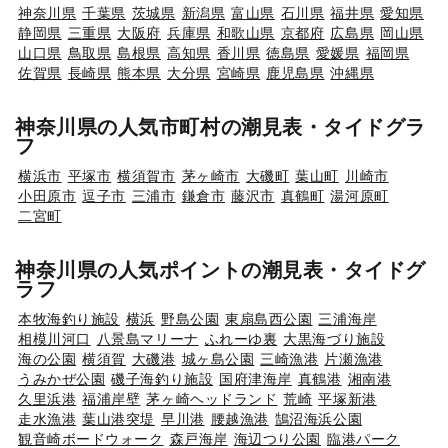
神奈川県
千葉県
茨城県
新潟県
富山県
石川県
福井県
愛知県
静岡県
三重県
大阪府
兵庫県
和歌山県
京都府
広島県
岡山県
山口県
鳥取県
島根県
高知県
香川県
徳島県
愛媛県
福岡県
佐賀県
長崎県
熊本県
大分県
宮崎県
鹿児島県
沖縄県
神奈川県の人気市町村の潮見表・タイドグラ
フ
横浜市
平塚市
横須賀市
茅ヶ崎市
大磯町
葉山町
川崎市
小田原市
逗子市
三浦市
鎌倉市
藤沢市
真鶴町
湯河原町
二宮町
神奈川県の人気ポイントの潮見表・タイドグ
ラフ
本牧海釣り施設
横浜
野島公園
東扇島西公園
三浦海岸
相模川河口
八景島マリーナ
ふれーゆ裏
大黒海づり施設
海の公園
横須賀
大磯港
城ヶ島公園
三崎漁港
片瀬漁港
うみかぜ公園
磯子海釣り施設
国府津海岸
真鶴港
湘南港
久里浜港
福浦岸壁
茅ヶ崎ヘッドランド
荒崎
平塚新港
走水漁港
葉山港突堤
早川港
腰越漁港
鵠沼海浜公園
観音崎ボードウォーク
森戸海岸
海辺つり公園
臨港パーク