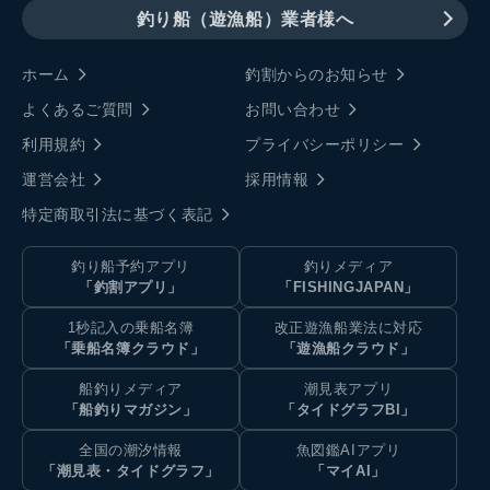
釣り船（遊漁船）業者様へ
ホーム
釣割からのお知らせ
よくあるご質問
お問い合わせ
利用規約
プライバシーポリシー
運営会社
採用情報
特定商取引法に基づく表記
釣り船予約アプリ
釣りメディア
「釣割アプリ」
「FISHINGJAPAN」
1秒記入の乗船名簿
改正遊漁船業法に対応
「乗船名簿クラウド」
「遊漁船クラウド」
船釣りメディア
潮見表アプリ
「船釣りマガジン」
「タイドグラフBI」
全国の潮汐情報
魚図鑑AIアプリ
「潮見表・タイドグラフ」
「マイAI」