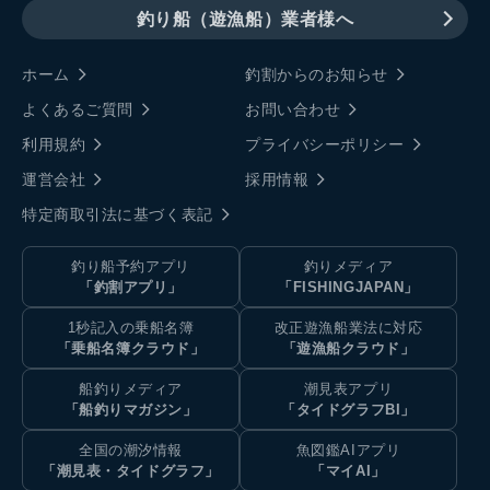
釣り船（遊漁船）業者様へ
ホーム
釣割からのお知らせ
よくあるご質問
お問い合わせ
利用規約
プライバシーポリシー
運営会社
採用情報
特定商取引法に基づく表記
釣り船予約アプリ
釣りメディア
「釣割アプリ」
「FISHINGJAPAN」
1秒記入の乗船名簿
改正遊漁船業法に対応
「乗船名簿クラウド」
「遊漁船クラウド」
船釣りメディア
潮見表アプリ
「船釣りマガジン」
「タイドグラフBI」
全国の潮汐情報
魚図鑑AIアプリ
「潮見表・タイドグラフ」
「マイAI」