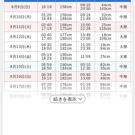
08:10
44cm
8月9日(日)
16:19
158cm
中潮
20:50
140cm
01:20
159cm
09:19
32cm
8月10日(月)
中潮
16:49
168cm
21:49
130cm
02:40
168cm
10:00
23cm
8月11日(火)
大潮
17:19
175cm
22:29
119cm
03:40
177cm
10:49
18cm
8月12日(水)
大潮
17:40
180cm
23:00
106cm
04:30
185cm
11:20
19cm
8月13日(木)
大潮
18:00
182cm
23:39
94cm
05:19
190cm
8月14日(金)
11:59
25cm
大潮
18:29
183cm
05:59
190cm
00:10
82cm
8月15日(土)
中潮
18:50
183cm
12:30
35cm
06:39
185cm
00:40
73cm
8月16日(日)
中潮
19:10
182cm
13:00
49cm
07:20
176cm
01:19
66cm
8月17日(月)
中潮
19:30
180cm
13:29
66cm
08:00
164cm
01:59
62cm
8月18日(火)
中潮
19:59
177cm
13:59
82cm
続きを表示