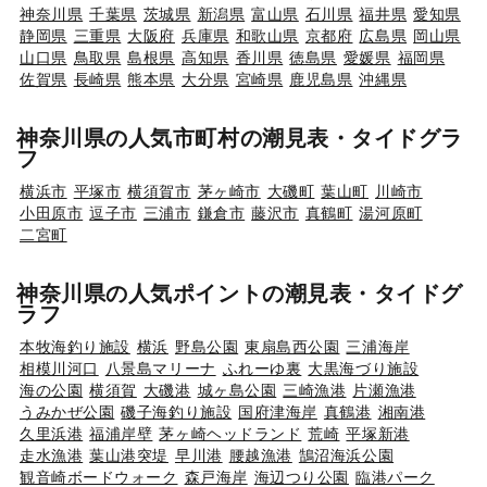
神奈川県
千葉県
茨城県
新潟県
富山県
石川県
福井県
愛知県
静岡県
三重県
大阪府
兵庫県
和歌山県
京都府
広島県
岡山県
山口県
鳥取県
島根県
高知県
香川県
徳島県
愛媛県
福岡県
佐賀県
長崎県
熊本県
大分県
宮崎県
鹿児島県
沖縄県
神奈川県の人気市町村の潮見表・タイドグラ
フ
横浜市
平塚市
横須賀市
茅ヶ崎市
大磯町
葉山町
川崎市
小田原市
逗子市
三浦市
鎌倉市
藤沢市
真鶴町
湯河原町
二宮町
神奈川県の人気ポイントの潮見表・タイドグ
ラフ
本牧海釣り施設
横浜
野島公園
東扇島西公園
三浦海岸
相模川河口
八景島マリーナ
ふれーゆ裏
大黒海づり施設
海の公園
横須賀
大磯港
城ヶ島公園
三崎漁港
片瀬漁港
うみかぜ公園
磯子海釣り施設
国府津海岸
真鶴港
湘南港
久里浜港
福浦岸壁
茅ヶ崎ヘッドランド
荒崎
平塚新港
走水漁港
葉山港突堤
早川港
腰越漁港
鵠沼海浜公園
観音崎ボードウォーク
森戸海岸
海辺つり公園
臨港パーク