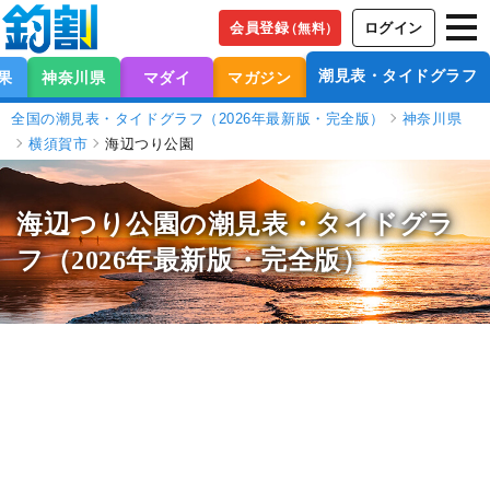
会員登録
ログイン
（無料）
潮見表・タイドグラフ
果
神奈川県
マダイ
マガジン
全国の潮見表・タイドグラフ（2026年最新版・完全版）
神奈川県
横須賀市
海辺つり公園
海辺つり公園の潮見表
・タイドグラ
フ（2026年最新版・完全版）