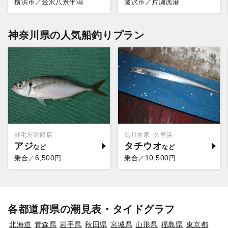
横浜市／金沢八景平潟
藤沢市／片瀬漁港
神奈川県の人気船釣りプラン
野毛屋釣船店
黒川本家 -久里浜-
アジ
タチウオ
6,500
10,500
乗合／
円
乗合／
円
各都道府県の潮見表・タイドグラフ
北海道
青森県
岩手県
秋田県
宮城県
山形県
福島県
東京都