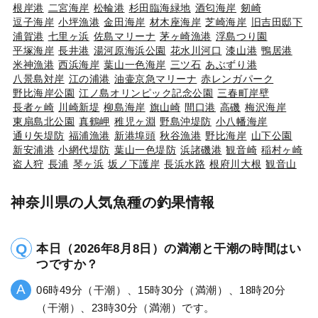
根岸港
二宮海岸
松輪港
杉田臨海緑地
酒匂海岸
剱崎
逗子海岸
小坪漁港
金田海岸
材木座海岸
芝崎海岸
旧吉田邸下
浦賀港
七里ヶ浜
佐島マリーナ
茅ヶ崎漁港
浮島つり園
平塚海岸
長井港
湯河原海浜公園
花水川河口
漆山港
鴨居港
米神漁港
西浜海岸
葉山一色海岸
三ツ石
あぶずり港
八景島対岸
江の浦港
油壷京急マリーナ
赤レンガパーク
野比海岸公園
江ノ島オリンピック記念公園
三春町岸壁
長者ヶ崎
川崎新堤
柳島海岸
旗山崎
間口港
高磯
梅沢海岸
東扇島北公園
真鶴岬
稚児ヶ淵
野島沖堤防
小八幡海岸
通り矢堤防
福浦漁港
新港埠頭
秋谷漁港
野比海岸
山下公園
新安浦港
小網代堤防
葉山一色堤防
浜諸磯港
観音崎
稲村ヶ崎
盗人狩
長浦
琴ヶ浜
坂ノ下護岸
長浜水路
根府川大根
観音山
神奈川県の人気魚種の釣果情報
本日（2026年8月8日）の満潮と干潮の時間はい
つですか？
06時49分（干潮）、15時30分（満潮）、18時20分
（干潮）、23時30分（満潮）です。