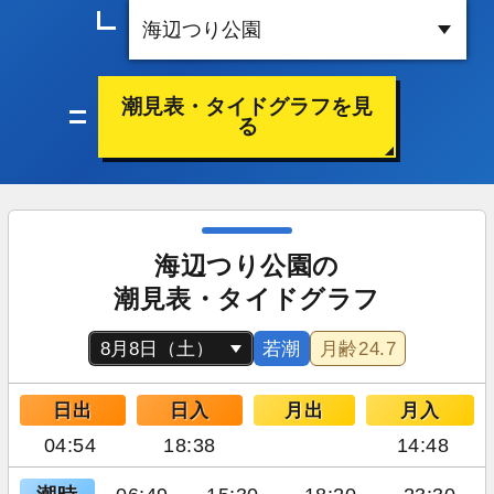
潮見表・タイドグラフを見
る
海辺つり公園の
潮見表・タイドグラフ
若潮
月齢
24.7
日出
日入
月出
月入
04:54
18:38
14:48