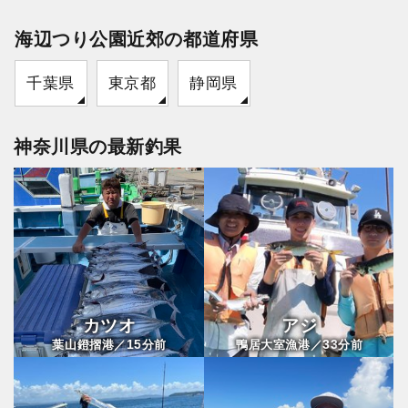
海辺つり公園近郊の都道府県
千葉県
東京都
静岡県
神奈川県の最新釣果
カツオ
アジ
15
33
葉山鐙摺港／
分前
鴨居大室漁港／
分前