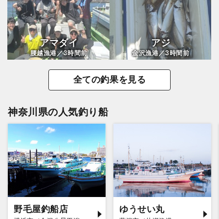
アマダイ
アジ
3
3
腰越漁港／
時間前
金沢漁港／
時間前
全ての釣果を見る
神奈川県の人気釣り船
野毛屋釣船店
ゆうせい丸