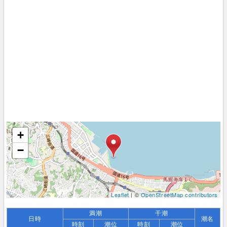
+
−
Leaflet
| ©
OpenStreetMap contributors
満潮
干潮
日時
潮名
時刻
潮位
時刻
潮位