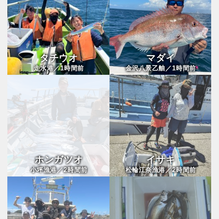
タチウオ
マダイ
1
1
走水港／
時間前
金沢八景乙舳／
時間前
ホンガツオ
イサキ
2
2
小坪漁港／
時間前
松輪江奈漁港／
時間前