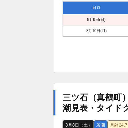
日時
8月9日(日)
8月10日(月)
三ツ石（真鶴町
潮見表・タイド
8月8日（土）
若潮
月齢
24.7