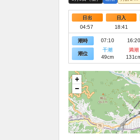
日出
日入
04:57
18:41
07:10
16:2
潮時
干潮
満潮
潮位
49cm
131c
+
−