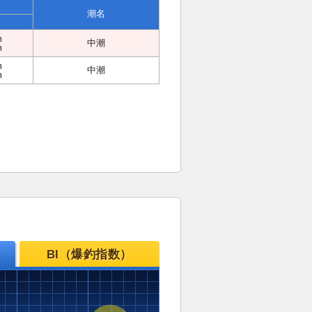
潮名
m
中潮
m
m
中潮
m
BI（爆釣指数）