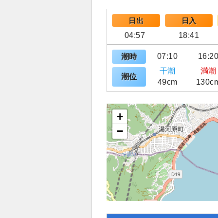
日出
日入
04:57
18:41
07:10
16:2
潮時
干潮
満潮
潮位
49cm
130c
+
−