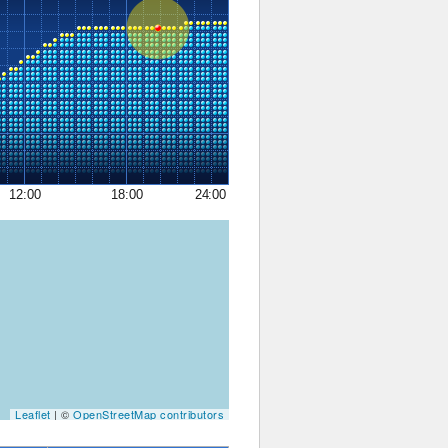
12:00
18:00
24:00
Leaflet
| ©
OpenStreetMap contributors