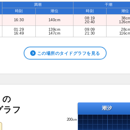
満潮
干潮
時刻
潮位
時刻
潮位
08:19
38c
16:30
140cm
20:40
126c
01:29
139cm
09:09
28c
16:49
147cm
21:30
116c
この場所のタイドグラフを見る
）の
グラフ
潮汐
200