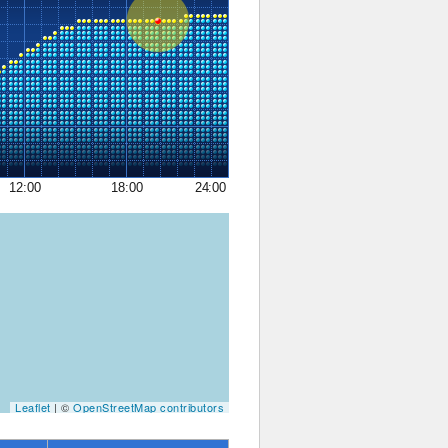
12:00
18:00
24:00
Leaflet
| ©
OpenStreetMap contributors