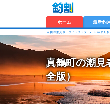
ホーム
最新釣
全国の潮見表・タイドグラフ（2026年最新
真鶴町の潮見
全版）