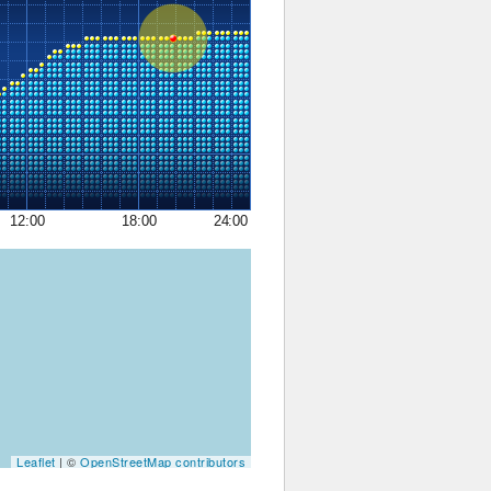
12:00
18:00
24:00
Leaflet
| ©
OpenStreetMap contributors