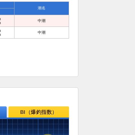
潮名
m
中潮
m
m
中潮
m
BI（爆釣指数）