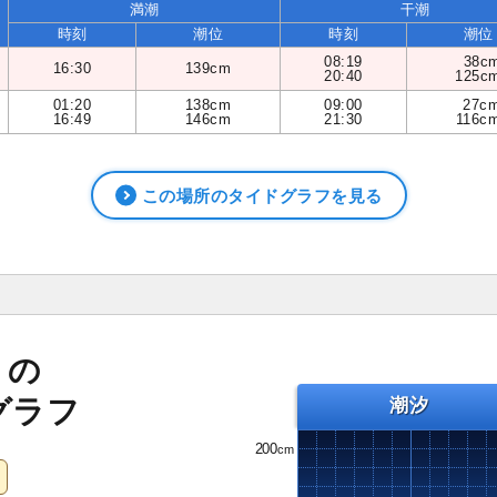
満潮
干潮
時刻
潮位
時刻
潮位
08:19
38c
16:30
139cm
20:40
125c
01:20
138cm
09:00
27c
16:49
146cm
21:30
116c
この場所のタイドグラフを見る
）の
グラフ
潮汐
200