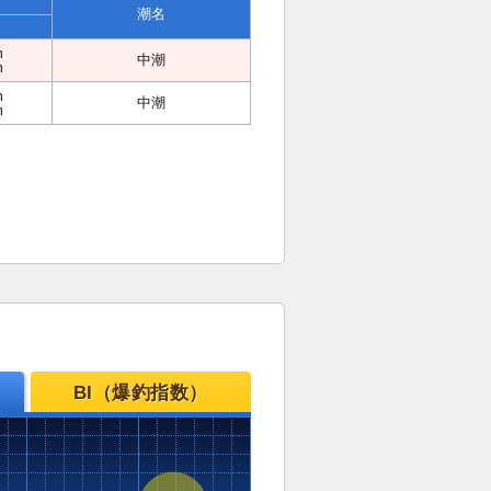
潮名
m
中潮
m
m
中潮
m
BI（爆釣指数）