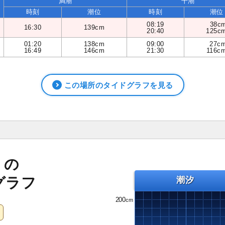
満潮
干潮
時刻
潮位
時刻
潮位
08:19
38c
16:30
139cm
20:40
125c
01:20
138cm
09:00
27c
16:49
146cm
21:30
116c
この場所のタイドグラフを見る
）の
グラフ
潮汐
200