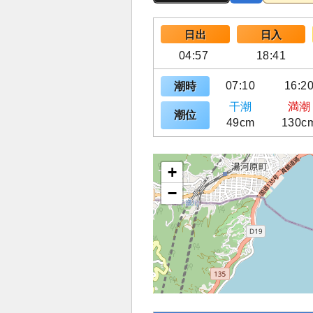
日出
日入
04:57
18:41
07:10
16:2
潮時
干潮
満潮
潮位
49cm
130c
+
−