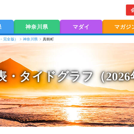
果
神奈川県
マダイ
マガジ
版・完全版）
神奈川県
真鶴町
表
・タイドグラフ（202