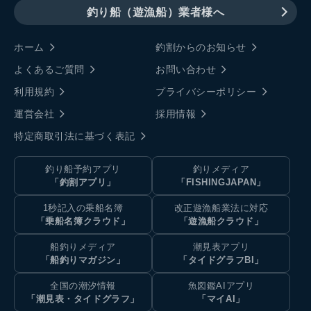
釣り船（遊漁船）業者様へ
ホーム
釣割からのお知らせ
よくあるご質問
お問い合わせ
利用規約
プライバシーポリシー
運営会社
採用情報
特定商取引法に基づく表記
釣り船予約アプリ
釣りメディア
「釣割アプリ」
「FISHINGJAPAN」
1秒記入の乗船名簿
改正遊漁船業法に対応
「乗船名簿クラウド」
「遊漁船クラウド」
船釣りメディア
潮見表アプリ
「船釣りマガジン」
「タイドグラフBI」
全国の潮汐情報
魚図鑑AIアプリ
「潮見表・タイドグラフ」
「マイAI」