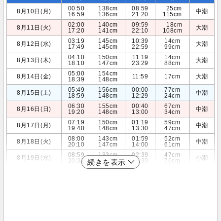
00:50
138cm
08:59
25cm
8月10日(月)
中潮
16:59
136cm
21:20
115cm
02:00
140cm
09:59
18cm
8月11日(火)
大潮
17:20
141cm
22:10
108cm
03:19
145cm
10:39
14cm
8月12日(水)
大潮
17:49
145cm
22:59
99cm
04:10
150cm
11:19
14cm
8月13日(木)
大潮
18:10
147cm
23:29
88cm
05:00
154cm
8月14日(金)
11:59
17cm
大潮
18:39
148cm
05:49
156cm
00:00
77cm
8月15日(土)
中潮
18:59
148cm
12:29
24cm
06:30
155cm
00:40
67cm
8月16日(日)
中潮
19:20
148cm
13:00
34cm
07:19
150cm
01:19
59cm
8月17日(月)
中潮
19:40
148cm
13:30
47cm
08:00
143cm
01:59
52cm
8月18日(火)
中潮
20:10
147cm
14:00
61cm
08:59
133cm
02:39
47cm
8月19日(水)
小潮
20:39
146cm
14:39
76cm
続きを表示