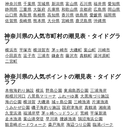
神奈川県
千葉県
茨城県
新潟県
富山県
石川県
福井県
愛知県
静岡県
三重県
大阪府
兵庫県
和歌山県
京都府
広島県
岡山県
山口県
鳥取県
島根県
高知県
香川県
徳島県
愛媛県
福岡県
佐賀県
長崎県
熊本県
大分県
宮崎県
鹿児島県
沖縄県
神奈川県の人気市町村の潮見表・タイドグラ
フ
横浜市
平塚市
横須賀市
茅ヶ崎市
大磯町
葉山町
川崎市
小田原市
逗子市
三浦市
鎌倉市
藤沢市
真鶴町
湯河原町
二宮町
神奈川県の人気ポイントの潮見表・タイドグ
ラフ
本牧海釣り施設
横浜
野島公園
東扇島西公園
三浦海岸
相模川河口
八景島マリーナ
ふれーゆ裏
大黒海づり施設
海の公園
横須賀
大磯港
城ヶ島公園
三崎漁港
片瀬漁港
うみかぜ公園
磯子海釣り施設
国府津海岸
真鶴港
湘南港
久里浜港
福浦岸壁
茅ヶ崎ヘッドランド
荒崎
平塚新港
走水漁港
葉山港突堤
早川港
腰越漁港
鵠沼海浜公園
観音崎ボードウォーク
森戸海岸
海辺つり公園
臨港パーク