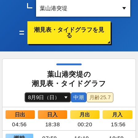
潮見表・タイドグラフを見
る
葉山港突堤の
潮見表・タイドグラフ
中潮
月齢
25.7
日出
日入
月出
月入
04:56
18:38
00:20
15:56