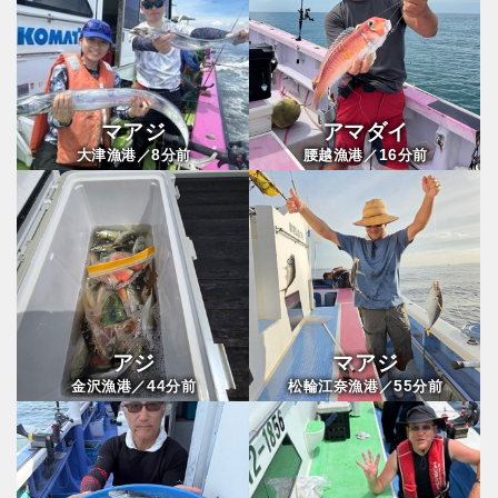
マアジ
アマダイ
8
16
大津漁港／
分前
腰越漁港／
分前
アジ
マアジ
44
55
金沢漁港／
分前
松輪江奈漁港／
分前