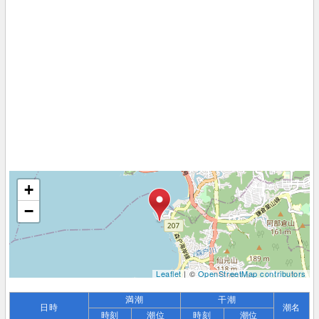
+
−
Leaflet
| ©
OpenStreetMap contributors
満潮
干潮
日時
潮名
時刻
潮位
時刻
潮位