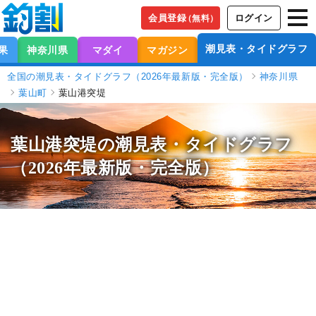
会員登録
ログイン
（無料）
潮見表・タイドグラフ
果
神奈川県
マダイ
マガジン
全国の潮見表・タイドグラフ（2026年最新版・完全版）
神奈川県
葉山町
葉山港突堤
葉山港突堤の潮見表
・タイドグラフ
（2026年最新版・完全版）