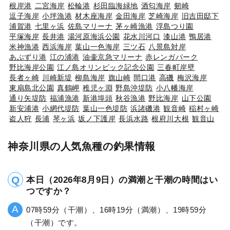
根岸港
二宮海岸
松輪港
杉田臨海緑地
酒匂海岸
剱崎
逗子海岸
小坪漁港
材木座海岸
金田海岸
芝崎海岸
旧吉田邸下
浦賀港
七里ヶ浜
佐島マリーナ
茅ヶ崎漁港
浮島つり園
平塚海岸
長井港
湯河原海浜公園
花水川河口
漆山港
鴨居港
米神漁港
西浜海岸
葉山一色海岸
三ツ石
八景島対岸
あぶずり港
江の浦港
油壷京急マリーナ
赤レンガパーク
野比海岸公園
江ノ島オリンピック記念公園
三春町岸壁
長者ヶ崎
川崎新堤
柳島海岸
旗山崎
間口港
高磯
梅沢海岸
東扇島北公園
真鶴岬
稚児ヶ淵
野島沖堤防
小八幡海岸
通り矢堤防
福浦漁港
新港埠頭
秋谷漁港
野比海岸
山下公園
新安浦港
小網代堤防
葉山一色堤防
浜諸磯港
観音崎
稲村ヶ崎
盗人狩
長浦
琴ヶ浜
坂ノ下護岸
長浜水路
根府川大根
観音山
神奈川県の人気魚種の釣果情報
本日（2026年8月9日）の満潮と干潮の時間はい
つですか？
07時59分（干潮）、16時19分（満潮）、19時59分
（干潮）です。