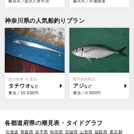
横浜市／金沢八景平潟
藤沢市／片瀬漁港
神奈川県の人気船釣りプラン
黒川本家 -久里浜-
野毛屋釣船店
タチウオ
アジ
10,500
6,500
乗合／
円
乗合／
円
各都道府県の潮見表・タイドグラフ
北海道
青森県
岩手県
秋田県
宮城県
山形県
福島県
東京都