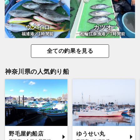
ウメイロ
カツオ
1
1
福浦港／
時間前
松輪江奈漁港／
時間前
全ての釣果を見る
神奈川県の人気釣り船
野毛屋釣船店
ゆうせい丸