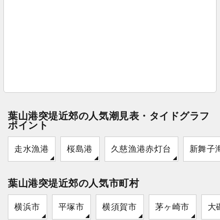
葉山港突堤近郊の人気潮見表・タイドグラフ
ポイント
走水漁港
桜島港
久慈漁港赤灯台
新舞子
葉山港突堤近郊の人気市町村
横浜市
平塚市
横須賀市
茅ヶ崎市
大