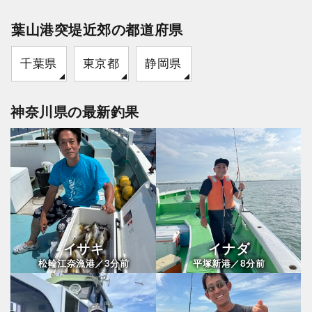
葉山港突堤近郊の都道府県
千葉県
東京都
静岡県
神奈川県の最新釣果
イサキ
イナダ
3
8
松輪江奈漁港／
分前
平塚新港／
分前