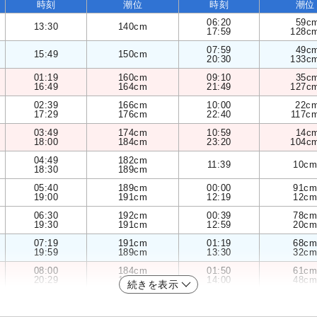
時刻
潮位
時刻
潮位
06:20
59c
13:30
140cm
17:59
128c
07:59
49c
15:49
150cm
20:30
133c
01:19
160cm
09:10
35c
16:49
164cm
21:49
127c
02:39
166cm
10:00
22c
17:29
176cm
22:40
117c
03:49
174cm
10:59
14c
18:00
184cm
23:20
104c
04:49
182cm
11:39
10cm
18:30
189cm
05:40
189cm
00:00
91cm
19:00
191cm
12:19
12cm
06:30
192cm
00:39
78cm
19:30
191cm
12:59
20cm
07:19
191cm
01:19
68cm
19:59
189cm
13:30
32cm
08:00
184cm
01:50
61cm
20:29
185cm
14:00
48cm
続きを表示