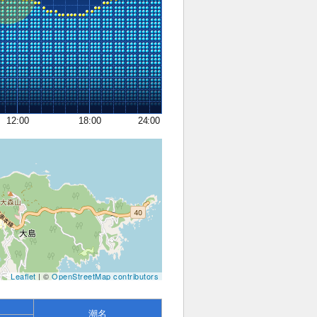
12:00
18:00
24:00
Leaflet
| ©
OpenStreetMap contributors
潮名