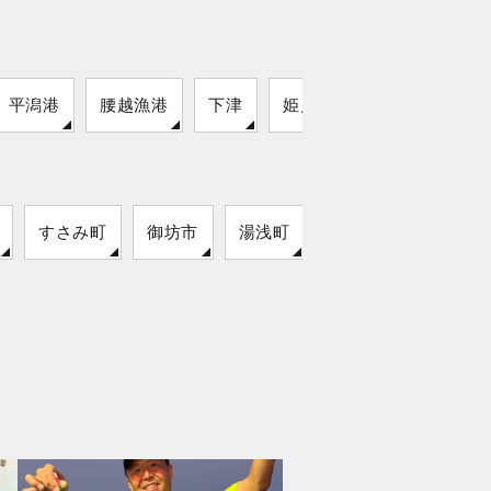
平潟港
腰越漁港
下津
姫川港
すさみ町
御坊市
湯浅町
印南町
太地町