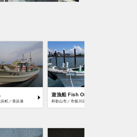
丸
遊漁船 Fish On
釣船の
美浜町／美浜港
和歌山市／市堀川沿い
和歌山市／