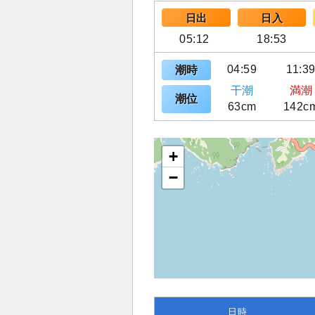
日出
日入
05:12
18:53
04:59
11:3
潮時
干潮
満潮
潮位
63cm
142c
+
−
日時