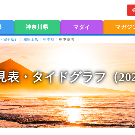
果
神奈川県
マダイ
マガジ
版・完全版）
和歌山県
串本町
串本漁港
見表
・タイドグラフ（20