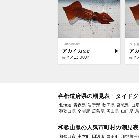
Taninomaru
木下
アカイカ
ア
13,000
乗合／
円
乗合
各都道府県の潮見表・タイドグ
北海道
青森県
岩手県
秋田県
宮城県
山
和歌山県
京都府
広島県
岡山県
山口県
和歌山県の人気市町村の潮見表
和歌山市
串本町
田辺市
白浜町
那智勝浦