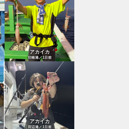
アカイカ
1
印南港／
日前
アカイカ
1
田辺港／
日前