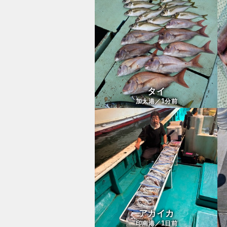
タイ
1
加太港／
分前
アカイカ
1
印南港／
日前