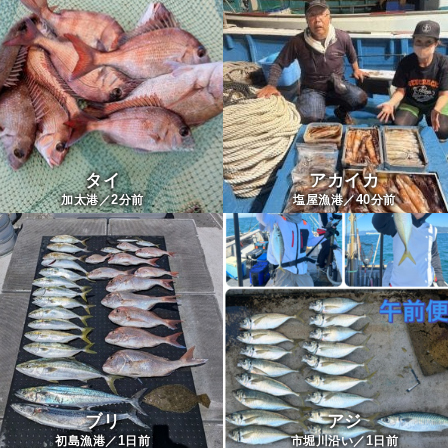
タイ
アカイカ
2
40
加太港／
分前
塩屋漁港／
分前
ブリ
アジ
1
1
初島漁港／
日前
市堀川沿い／
日前