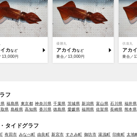
丸
優勝丸
供進丸
カイカ
アカイカ
アカ
13,000
13,000
1
／
円
乗合／
円
乗合／
ラフ
形県
福島県
東京都
神奈川県
千葉県
茨城県
新潟県
富山県
石川県
福井県
鳥取県
島根県
高知県
香川県
徳島県
愛媛県
福岡県
佐賀県
長崎県
熊本県
・タイドグラフ
町
有田市
みなべ町
由良町
新宮市
すさみ町
御坊市
湯浅町
印南町
太地