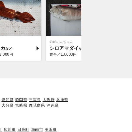
釣船のんちゃん
良栄丸
イカ
シロアマダイ
アカイ
3,000
10,000
13,
円
乗合／
円
乗合／
愛知県
静岡県
三重県
大阪府
兵庫県
大分県
宮崎県
鹿児島県
沖縄県
町
広川町
日高町
海南市
美浜町