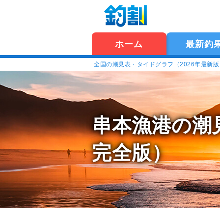
ホーム
最新釣
全国の潮見表・タイドグラフ（2026年最新
串本漁港の潮
完全版）