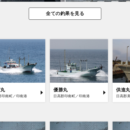
全ての釣果を見る
下丸
優勝丸
供進
郡印南町／印南港
日高郡印南町／印南港
日高郡