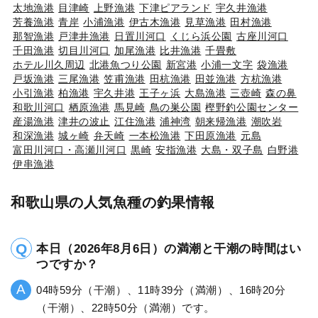
太地漁港
目津崎
上野漁港
下津ピアランド
宇久井漁港
芳養漁港
青岸
小浦漁港
伊古木漁港
見草漁港
田村漁港
那智漁港
戸津井漁港
日置川河口
くじら浜公園
古座川河口
千田漁港
切目川河口
加尾漁港
比井漁港
千畳敷
ホテル川久周辺
北港魚つり公園
新宮港
小浦一文字
袋漁港
戸坂漁港
三尾漁港
笠甫漁港
田杭漁港
田並漁港
方杭漁港
小引漁港
柏漁港
宇久井港
王子ヶ浜
大島漁港
三壺崎
森の鼻
和歌川河口
栖原漁港
馬見崎
鳥の巣公園
樫野釣公園センター
産湯漁港
津井の波止
江住漁港
浦神湾
朝来帰漁港
潮吹岩
和深漁港
城ヶ崎
弁天崎
一本松漁港
下田原漁港
元島
富田川河口・高瀬川河口
黒崎
安指漁港
大島・双子島
白野港
伊串漁港
和歌山県の人気魚種の釣果情報
本日（2026年8月6日）の満潮と干潮の時間はい
つですか？
04時59分（干潮）、11時39分（満潮）、16時20分
（干潮）、22時50分（満潮）です。