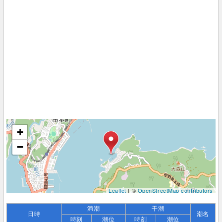
+
−
Leaflet
| ©
OpenStreetMap contributors
満潮
干潮
日時
潮名
時刻
潮位
時刻
潮位