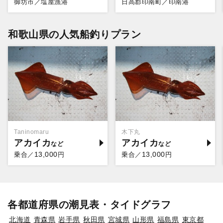
御坊市／塩屋漁港
日高郡印南町／印南港
和歌山県の人気船釣りプラン
Taninomaru
木下丸
アカイカ
アカイカ
13,000
13,000
乗合／
円
乗合／
円
各都道府県の潮見表・タイドグラフ
北海道
青森県
岩手県
秋田県
宮城県
山形県
福島県
東京都