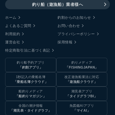
釣り船（遊漁船）業者様へ
ホーム
釣割からのお知らせ
よくあるご質問
お問い合わせ
利用規約
プライバシーポリシー
運営会社
採用情報
特定商取引法に基づく表記
釣り船予約アプリ
釣りメディア
「釣割アプリ」
「FISHINGJAPAN」
1秒記入の乗船名簿
改正遊漁船業法に対応
「乗船名簿クラウド」
「遊漁船クラウド」
船釣りメディア
潮見表アプリ
「船釣りマガジン」
「タイドグラフBI」
全国の潮汐情報
魚図鑑AIアプリ
「潮見表・タイドグラフ」
「マイAI」