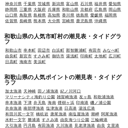
神奈川県
千葉県
茨城県
新潟県
富山県
石川県
福井県
愛知県
静岡県
三重県
大阪府
兵庫県
和歌山県
京都府
広島県
岡山県
山口県
鳥取県
島根県
高知県
香川県
徳島県
愛媛県
福岡県
佐賀県
長崎県
熊本県
大分県
宮崎県
鹿児島県
沖縄県
和歌山県の人気市町村の潮見表・タイドグラ
フ
和歌山市
串本町
田辺市
白浜町
那智勝浦町
有田市
みなべ町
由良町
新宮市
すさみ町
御坊市
湯浅町
印南町
太地町
広川町
日高町
海南市
美浜町
和歌山県の人気ポイントの潮見表・タイドグ
ラフ
加太漁港
天神崎
田ノ浦漁港
紀ノ川河口
マリーナシティ海釣り公園
雑賀崎漁港
友ヶ島
和歌浦漁港
串本漁港
下津
弁天島
海南
煙樹ヶ浜
印南港
磯ノ浦公園
衣奈漁港
南部堺漁港
塩津漁港
日高港
湯浅広港
有田川尻一文字
橋杭岩
唐尾漁港
南塩屋漁港
潮岬
阿尾漁港
水軒一文字
勝浦港
すさみ港
由良海つり公園
三輪崎港
大引漁港
円月島
有田漁港
大川漁港
見老津漁港
由良
文里港