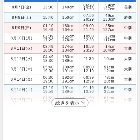
06:20
59cm
8月7日(金)
13:30
140cm
長潮
17:59
127cm
07:59
49cm
8月8日(土)
15:40
150cm
若潮
20:29
133cm
01:10
160cm
09:00
35cm
8月9日(日)
中潮
16:49
164cm
21:49
127cm
02:39
165cm
10:00
23cm
8月10日(月)
中潮
17:29
176cm
22:39
117cm
03:49
174cm
10:59
14cm
8月11日(火)
大潮
18:00
184cm
23:20
104cm
04:49
183cm
8月12日(水)
11:39
10cm
大潮
18:30
189cm
05:40
189cm
00:00
91cm
8月13日(木)
大潮
19:00
191cm
12:19
12cm
06:30
192cm
00:39
78cm
8月14日(金)
大潮
19:30
191cm
12:59
20cm
07:19
191cm
01:19
68cm
8月15日(土)
中潮
19:59
189cm
13:30
32cm
07:59
184cm
01:50
61cm
8月16日(日)
中潮
20:20
185cm
14:00
48cm
続きを表示