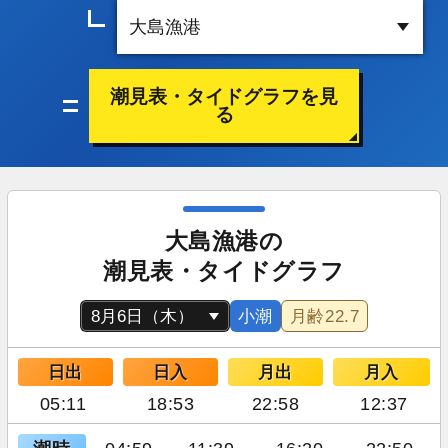
潮見表・タイドグラフを見
る
大島漁港の
潮見表・タイドグラフ
小潮
月齢
22.7
日出
日入
月出
月入
05:11
18:53
22:58
12:37