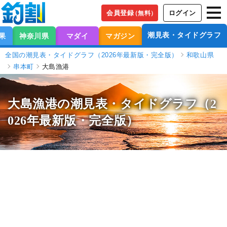
会員登録
ログイン
（無料）
潮見表・タイドグラフ
果
神奈川県
マダイ
マガジン
全国の潮見表・タイドグラフ（2026年最新版・完全版）
和歌山県
串本町
大島漁港
大島漁港の潮見表
・タイドグラフ（2
026年最新版・完全版）