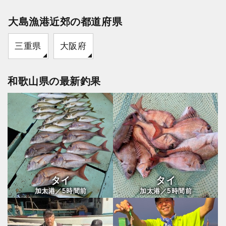
大島漁港近郊の都道府県
三重県
大阪府
和歌山県の最新釣果
タイ
タイ
5
5
加太港／
時間前
加太港／
時間前