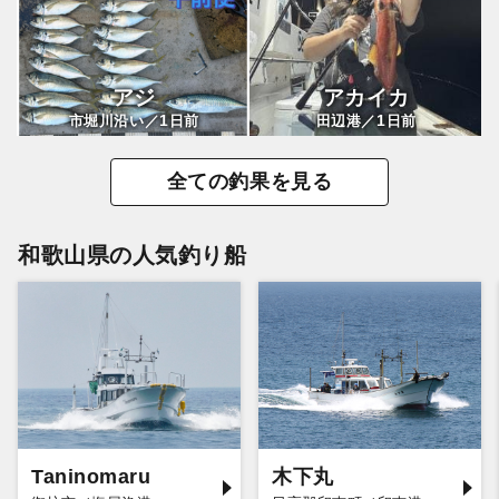
アジ
アカイカ
1
1
市堀川沿い／
日前
田辺港／
日前
全ての釣果を見る
和歌山県の人気釣り船
Taninomaru
木下丸