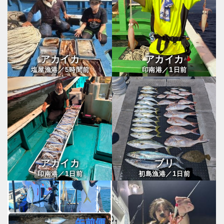
アカイカ
アカイカ
5
1
塩屋漁港／
時間前
印南港／
日前
アカイカ
ブリ
1
1
印南港／
日前
初島漁港／
日前