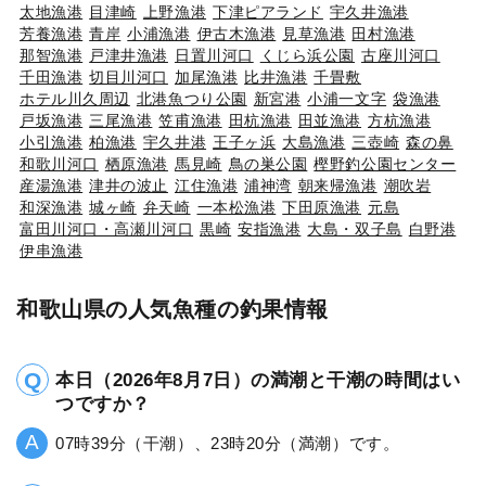
太地漁港
目津崎
上野漁港
下津ピアランド
宇久井漁港
芳養漁港
青岸
小浦漁港
伊古木漁港
見草漁港
田村漁港
那智漁港
戸津井漁港
日置川河口
くじら浜公園
古座川河口
千田漁港
切目川河口
加尾漁港
比井漁港
千畳敷
ホテル川久周辺
北港魚つり公園
新宮港
小浦一文字
袋漁港
戸坂漁港
三尾漁港
笠甫漁港
田杭漁港
田並漁港
方杭漁港
小引漁港
柏漁港
宇久井港
王子ヶ浜
大島漁港
三壺崎
森の鼻
和歌川河口
栖原漁港
馬見崎
鳥の巣公園
樫野釣公園センター
産湯漁港
津井の波止
江住漁港
浦神湾
朝来帰漁港
潮吹岩
和深漁港
城ヶ崎
弁天崎
一本松漁港
下田原漁港
元島
富田川河口・高瀬川河口
黒崎
安指漁港
大島・双子島
白野港
伊串漁港
和歌山県の人気魚種の釣果情報
本日（2026年8月7日）の満潮と干潮の時間はい
つですか？
07時39分（干潮）、23時20分（満潮）です。