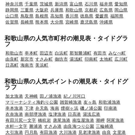
神奈川県
千葉県
茨城県
新潟県
富山県
石川県
福井県
愛知県
静岡県
三重県
大阪府
兵庫県
和歌山県
京都府
広島県
岡山県
山口県
鳥取県
島根県
高知県
香川県
徳島県
愛媛県
福岡県
佐賀県
長崎県
熊本県
大分県
宮崎県
鹿児島県
沖縄県
和歌山県の人気市町村の潮見表・タイドグラ
フ
和歌山市
串本町
田辺市
白浜町
那智勝浦町
有田市
みなべ町
由良町
新宮市
すさみ町
御坊市
湯浅町
印南町
太地町
広川町
日高町
海南市
美浜町
和歌山県の人気ポイントの潮見表・タイドグ
ラフ
加太漁港
天神崎
田ノ浦漁港
紀ノ川河口
マリーナシティ海釣り公園
雑賀崎漁港
友ヶ島
和歌浦漁港
串本漁港
下津
弁天島
海南
煙樹ヶ浜
磯ノ浦公園
印南港
衣奈漁港
南部堺漁港
塩津漁港
日高港
湯浅広港
有田川尻一文字
橋杭岩
唐尾漁港
南塩屋漁港
潮岬
阿尾漁港
水軒一文字
勝浦港
すさみ港
由良海つり公園
三輪崎港
大引漁港
円月島
有田漁港
大川漁港
見老津漁港
由良
文里港