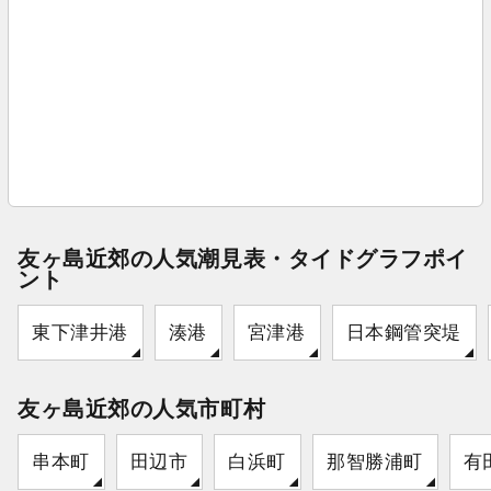
友ヶ島近郊の人気潮見表・タイドグラフポイ
ント
東下津井港
湊港
宮津港
日本鋼管突堤
友ヶ島近郊の人気市町村
串本町
田辺市
白浜町
那智勝浦町
有