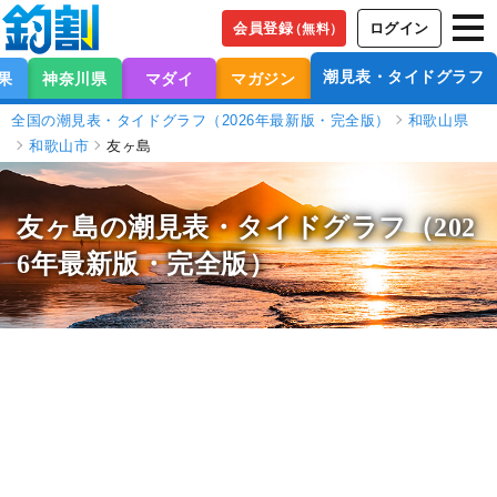
会員登録
ログイン
（無料）
潮見表・タイドグラフ
果
神奈川県
マダイ
マガジン
全国の潮見表・タイドグラフ（2026年最新版・完全版）
和歌山県
和歌山市
友ヶ島
友ヶ島の潮見表
・タイドグラフ（202
6年最新版・完全版）