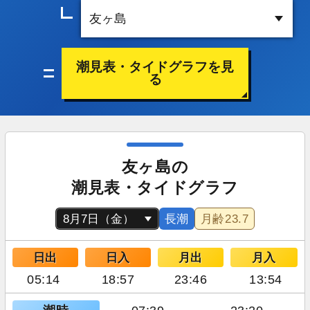
潮見表・タイドグラフを見
る
友ヶ島の
潮見表・タイドグラフ
長潮
月齢
23.7
日出
日入
月出
月入
05:14
18:57
23:46
13:54