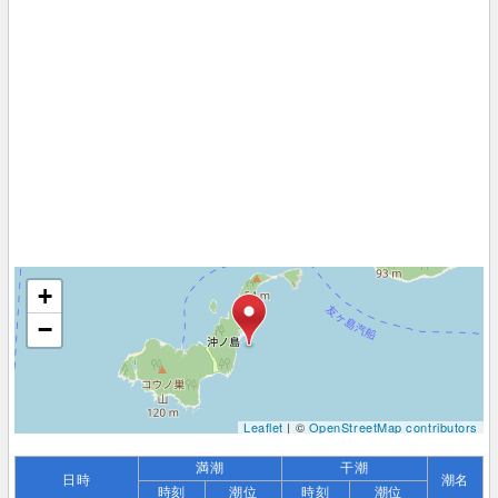
+
−
Leaflet
| ©
OpenStreetMap contributors
満潮
干潮
日時
潮名
時刻
潮位
時刻
潮位