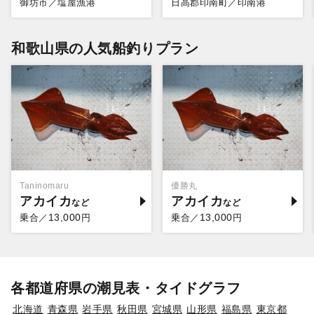
御坊市／塩屋漁港
日高郡印南町／印南港
和歌山県の人気船釣りプラン
Taninomaru
優勝丸
アカイカ
アカイカ
13,000
13,000
乗合／
円
乗合／
円
各都道府県の潮見表・タイドグラフ
北海道
青森県
岩手県
秋田県
宮城県
山形県
福島県
東京都