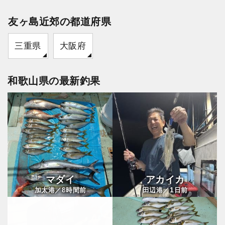
友ヶ島近郊の都道府県
三重県
大阪府
和歌山県の最新釣果
マダイ
アカイカ
8
1
加太港／
時間前
田辺港／
日前