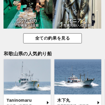
アカイカ
オニアジ
2
2
印南港／
日前
市堀川沿い／
日前
全ての釣果を見る
和歌山県の人気釣り船
Taninomaru
木下丸