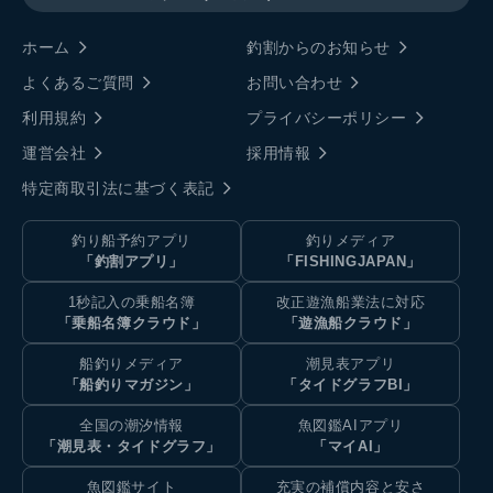
ホーム
釣割からのお知らせ
よくあるご質問
お問い合わせ
利用規約
プライバシーポリシー
運営会社
採用情報
特定商取引法に基づく表記
釣り船予約アプリ
釣りメディア
「釣割アプリ」
「FISHINGJAPAN」
1秒記入の乗船名簿
改正遊漁船業法に対応
「乗船名簿クラウド」
「遊漁船クラウド」
船釣りメディア
潮見表アプリ
「船釣りマガジン」
「タイドグラフBI」
全国の潮汐情報
魚図鑑AIアプリ
「潮見表・タイドグラフ」
「マイAI」
魚図鑑サイト
充実の補償内容と安さ