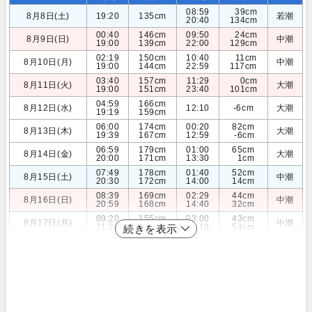
08:59
39cm
8月8日(土)
19:20
135cm
若潮
20:40
134cm
00:40
146cm
09:50
24cm
8月9日(日)
中潮
19:00
139cm
22:00
129cm
02:19
150cm
10:40
11cm
8月10日(月)
中潮
19:00
144cm
22:59
117cm
03:40
157cm
11:29
0cm
8月11日(火)
大潮
19:00
151cm
23:40
101cm
04:59
166cm
8月12日(水)
12:10
-6cm
大潮
19:19
159cm
06:00
174cm
00:20
82cm
8月13日(木)
大潮
19:39
167cm
12:59
-6cm
06:59
179cm
01:00
65cm
8月14日(金)
大潮
20:00
171cm
13:30
1cm
07:49
178cm
01:40
52cm
8月15日(土)
中潮
20:30
172cm
14:00
14cm
08:39
169cm
02:29
44cm
8月16日(日)
中潮
20:59
168cm
14:40
32cm
09:20
155cm
03:00
43cm
8月17日(月)
中潮
21:20
162cm
15:19
54cm
続きを表示