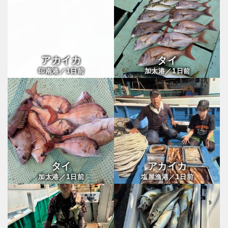
アカイカ
タイ
1
1
印南港／
日前
加太港／
日前
タイ
アカイカ
1
1
加太港／
日前
塩屋漁港／
日前