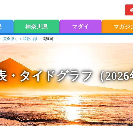
果
神奈川県
マダイ
マガジ
版・完全版）
和歌山県
美浜町
表
・タイドグラフ（202