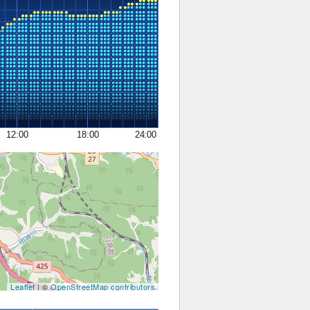
12:00
18:00
24:00
Leaflet
| ©
OpenStreetMap contributors