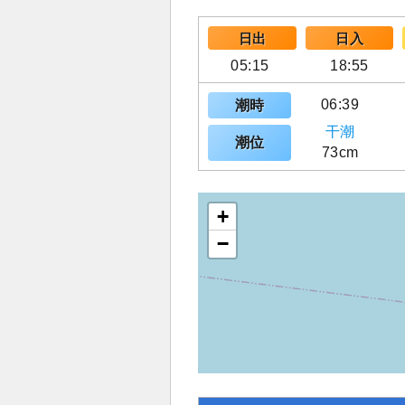
日出
日入
05:15
18:55
06:39
潮時
干潮
潮位
73cm
+
−