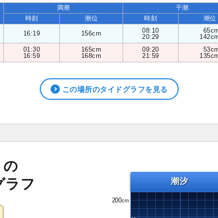
満潮
干潮
時刻
潮位
時刻
潮位
08:10
65c
16:19
156cm
20:29
142c
01:30
165cm
09:20
53c
16:59
168cm
21:59
135c
この場所のタイドグラフを見る
）の
グラフ
潮汐
200