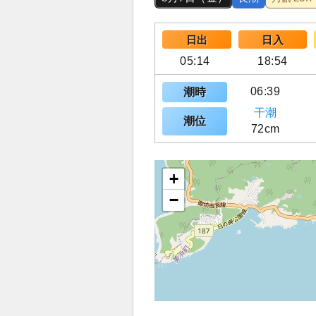
日出
日入
05:14
18:54
06:39
潮時
干潮
潮位
72cm
+
−