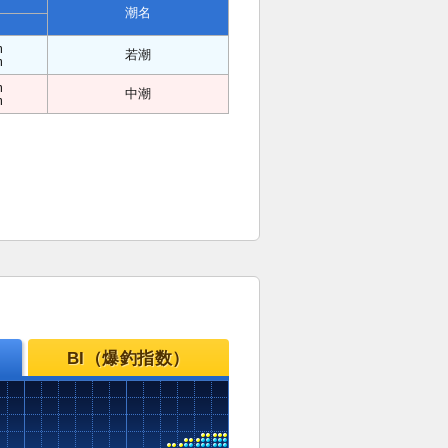
潮名
m
若潮
m
m
中潮
m
BI（爆釣指数）