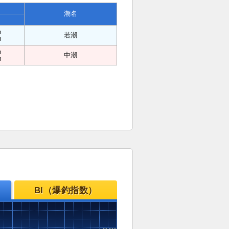
潮名
m
若潮
m
m
中潮
m
BI（爆釣指数）