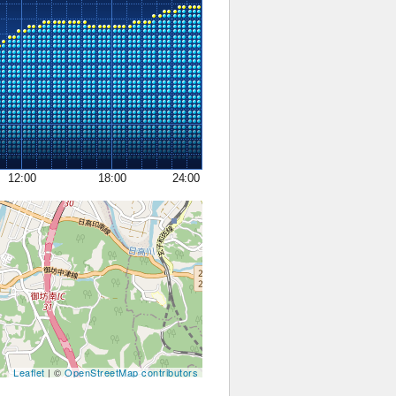
12:00
18:00
24:00
Leaflet
| ©
OpenStreetMap contributors