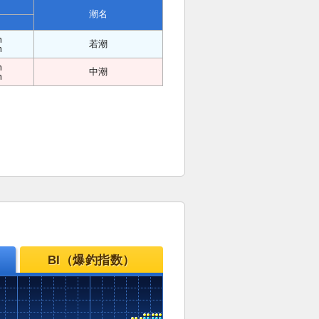
潮名
m
若潮
m
m
中潮
m
BI（爆釣指数）