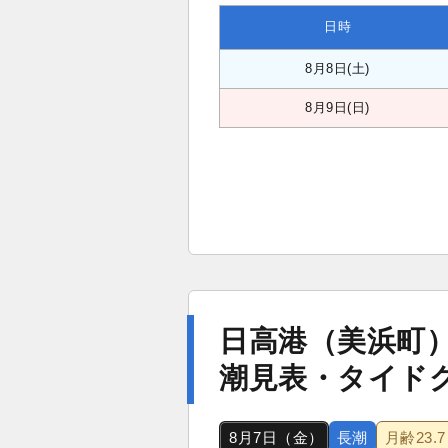
日時
8月8日(土)
8月9日(日)
日高港（美浜町
潮見表・タイド
8月7日（金）
長潮
月齢
23.7