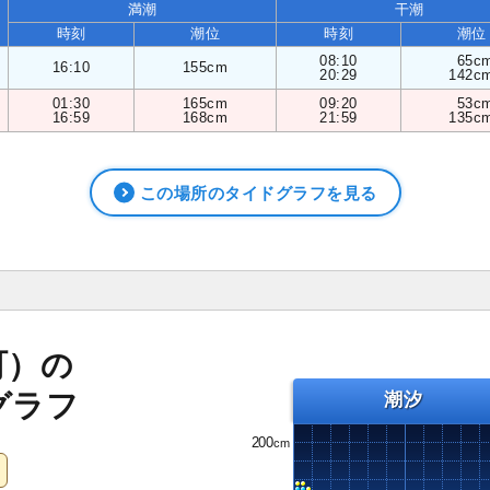
満潮
干潮
時刻
潮位
時刻
潮位
08:10
65c
16:10
155cm
20:29
142c
01:30
165cm
09:20
53c
16:59
168cm
21:59
135c
この場所のタイドグラフを見る
町）の
グラフ
潮汐
200