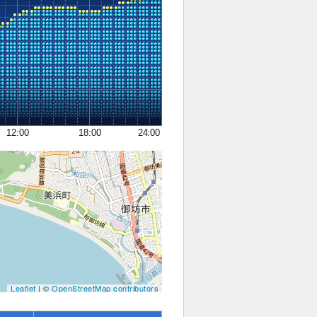
12:00
18:00
24:00
Leaflet
| ©
OpenStreetMap contributors