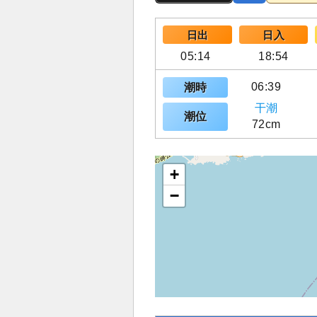
日出
日入
05:14
18:54
06:39
潮時
干潮
潮位
72cm
+
−