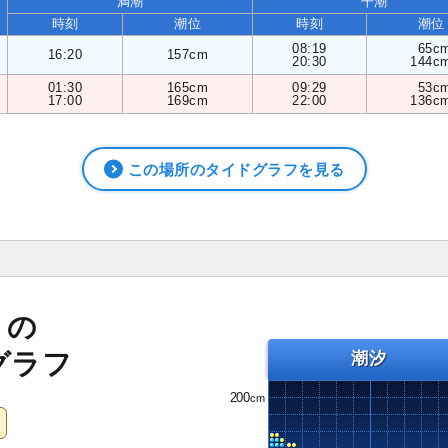
満潮
干潮
時刻
潮位
時刻
潮位
08:19
65c
16:20
157cm
20:30
144c
01:30
165cm
09:29
53c
17:00
169cm
22:00
136c
この場所のタイドグラフを見る
）の
グラフ
潮汐
200