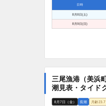
日時
8月8日(土)
8月9日(日)
三尾漁港（美浜
潮見表・タイド
8月7日（金）
長潮
月齢
23.7