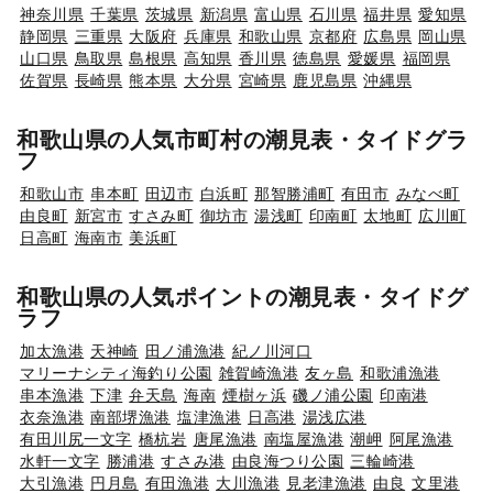
神奈川県
千葉県
茨城県
新潟県
富山県
石川県
福井県
愛知県
静岡県
三重県
大阪府
兵庫県
和歌山県
京都府
広島県
岡山県
山口県
鳥取県
島根県
高知県
香川県
徳島県
愛媛県
福岡県
佐賀県
長崎県
熊本県
大分県
宮崎県
鹿児島県
沖縄県
和歌山県の人気市町村の潮見表・タイドグラ
フ
和歌山市
串本町
田辺市
白浜町
那智勝浦町
有田市
みなべ町
由良町
新宮市
すさみ町
御坊市
湯浅町
印南町
太地町
広川町
日高町
海南市
美浜町
和歌山県の人気ポイントの潮見表・タイドグ
ラフ
加太漁港
天神崎
田ノ浦漁港
紀ノ川河口
マリーナシティ海釣り公園
雑賀崎漁港
友ヶ島
和歌浦漁港
串本漁港
下津
弁天島
海南
煙樹ヶ浜
磯ノ浦公園
印南港
衣奈漁港
南部堺漁港
塩津漁港
日高港
湯浅広港
有田川尻一文字
橋杭岩
唐尾漁港
南塩屋漁港
潮岬
阿尾漁港
水軒一文字
勝浦港
すさみ港
由良海つり公園
三輪崎港
大引漁港
円月島
有田漁港
大川漁港
見老津漁港
由良
文里港