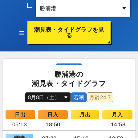
潮見表・タイドグラフを見
る
勝浦港の
潮見表・タイドグラフ
若潮
月齢
24.7
日出
日入
月出
月入
05:13
18:50
14:58