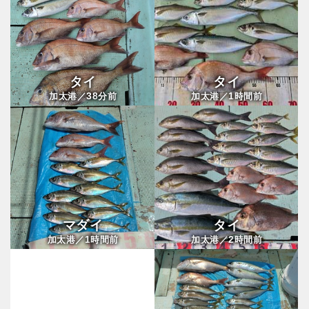
タイ
タイ
38
1
加太港／
分前
加太港／
時間前
マダイ
タイ
1
2
加太港／
時間前
加太港／
時間前