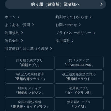
釣り船（遊漁船）業者様へ
ホーム
釣割からのお知らせ
よくあるご質問
お問い合わせ
利用規約
プライバシーポリシー
運営会社
採用情報
特定商取引法に基づく表記
釣り船予約アプリ
釣りメディア
「釣割アプリ」
「FISHINGJAPAN」
1秒記入の乗船名簿
改正遊漁船業法に対応
「乗船名簿クラウド」
「遊漁船クラウド」
船釣りメディア
潮見表アプリ
「船釣りマガジン」
「タイドグラフBI」
全国の潮汐情報
魚図鑑AIアプリ
「潮見表・タイドグラフ」
「マイAI」