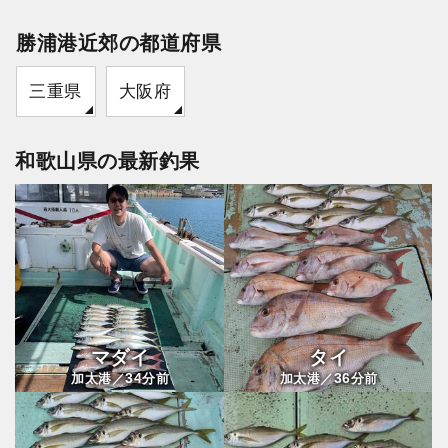
勝浦港近郊の都道府県
三重県
大阪府
和歌山県の最新釣果
マダイ
タイ
34
36
加太港／
分前
加太港／
分前