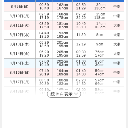
00:59
162cm
08:59
39cm
8月9日(日)
中潮
16:40
167cm
21:29
130cm
02:39
168cm
09:59
25cm
8月10日(月)
中潮
17:19
178cm
22:29
118cm
03:59
181cm
10:49
14cm
8月11日(火)
大潮
17:59
187cm
23:10
103cm
04:49
193cm
8月12日(水)
11:39
8cm
大潮
18:20
193cm
05:39
201cm
8月13日(木)
12:19
9cm
大潮
18:59
195cm
06:20
205cm
00:30
75cm
8月14日(金)
大潮
19:20
195cm
12:59
17cm
07:00
202cm
01:00
65cm
8月15日(土)
中潮
19:49
193cm
13:30
30cm
07:49
194cm
01:40
59cm
8月16日(日)
中潮
20:19
189cm
14:00
47cm
08:30
180cm
02:20
57cm
8月17日(月)
中潮
20:39
183cm
14:30
66cm
09:19
165cm
03:00
58cm
8月18日(火)
中潮
21:00
177cm
15:00
86cm
続きを表示