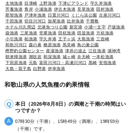
太地漁港
目津崎
上野漁港
下津ピアランド
宇久井漁港
芳養漁港
青岸
小浦漁港
伊古木漁港
見草漁港
田村漁港
那智漁港
戸津井漁港
日置川河口
くじら浜公園
古座川河口
千田漁港
切目川河口
加尾漁港
比井漁港
千畳敷
ホテル川久周辺
北港魚つり公園
新宮港
小浦一文字
戸坂漁港
袋漁港
三尾漁港
笠甫漁港
田杭漁港
田並漁港
方杭漁港
小引漁港
柏漁港
宇久井港
王子ヶ浜
大島漁港
三壺崎
和歌川河口
森の鼻
栖原漁港
馬見崎
鳥の巣公園
樫野釣公園センター
産湯漁港
津井の波止
江住漁港
浦神湾
朝来帰漁港
潮吹岩
和深漁港
城ヶ崎
弁天崎
一本松漁港
下田原漁港
元島
富田川河口・高瀬川河口
黒崎
安指漁港
大島・双子島
白野港
伊串漁港
和歌山県の人気魚種の釣果情報
本日（2026年8月8日）の満潮と干潮の時間はい
つですか？
07時30分（干潮）、15時49分（満潮）、19時59分
（干潮）です。