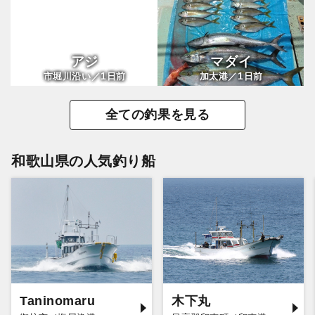
アジ
マダイ
1
1
市堀川沿い／
日前
加太港／
日前
全ての釣果を見る
和歌山県の人気釣り船
Taninomaru
木下丸