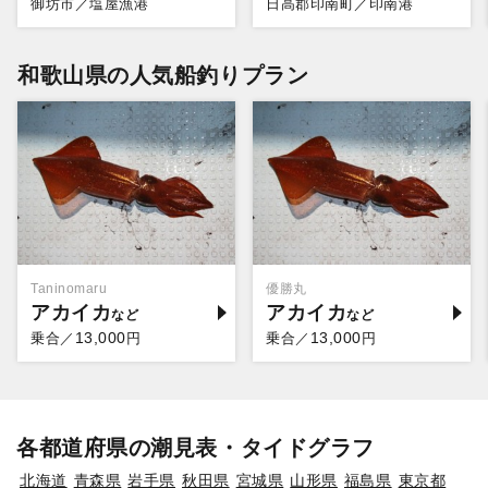
御坊市／塩屋漁港
日高郡印南町／印南港
和歌山県の人気船釣りプラン
Taninomaru
優勝丸
アカイカ
アカイカ
13,000
13,000
乗合／
円
乗合／
円
各都道府県の潮見表・タイドグラフ
北海道
青森県
岩手県
秋田県
宮城県
山形県
福島県
東京都