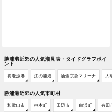
勝浦港近郊の人気潮見表・タイドグラフポイ
ント
養老漁港
江の浦港
油壷京急マリーナ
大
勝浦港近郊の人気市町村
和歌山市
串本町
田辺市
白浜町
有田