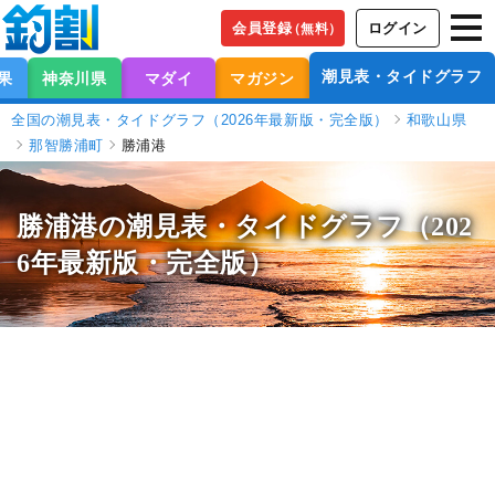
会員登録
ログイン
（無料）
潮見表・タイドグラフ
果
神奈川県
マダイ
マガジン
全国の潮見表・タイドグラフ（2026年最新版・完全版）
和歌山県
那智勝浦町
勝浦港
勝浦港の潮見表
・タイドグラフ（202
6年最新版・完全版）