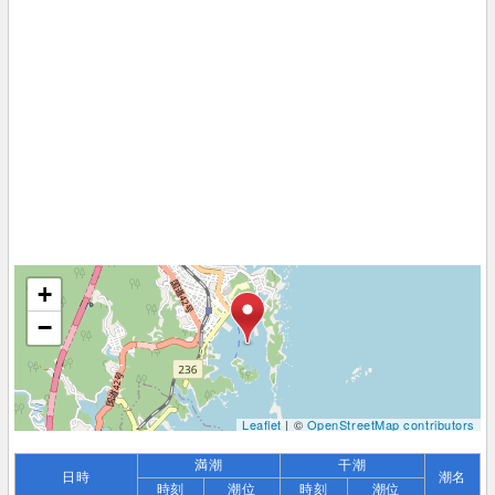
+
−
Leaflet
| ©
OpenStreetMap contributors
満潮
干潮
日時
潮名
時刻
潮位
時刻
潮位